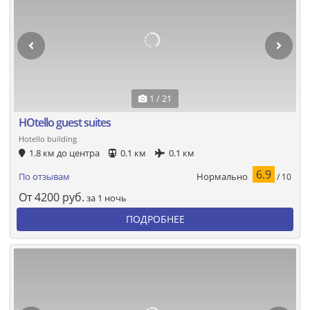
1 / 21
HOtello guest suites
Hotello building
1.8 км до центра
0.1 км
0.1 км
6.9
Нормально
По отзывам
/ 10
От
4200
руб.
за 1 ночь
ПОДРОБНЕЕ