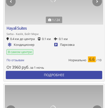
1 / 24
Hayali Suites
Sarba - Kaslik, Бейт Мери
0.4 км до центра
0.1 км
0.1 км
Кондиционер
Парковка
В самом центре
6.6
Нормально
По отзывам
/ 10
От
3960
руб.
за 1 ночь
ПОДРОБНЕЕ