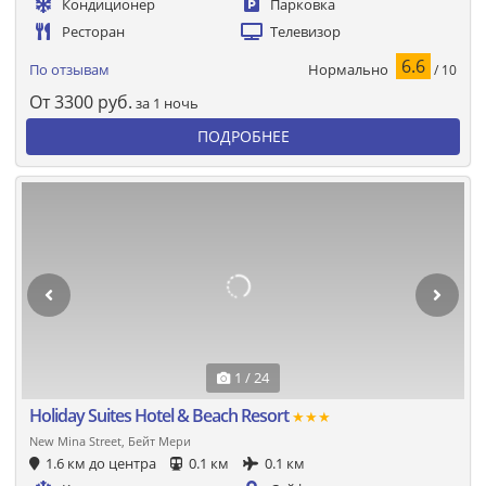
Кондиционер
Парковка
Ресторан
Телевизор
6.6
Нормально
По отзывам
/ 10
От
3300
руб.
за 1 ночь
ПОДРОБНЕЕ
1 / 24
Holiday Suites Hotel & Beach Resort
★★★
New Mina Street, Бейт Мери
1.6 км до центра
0.1 км
0.1 км