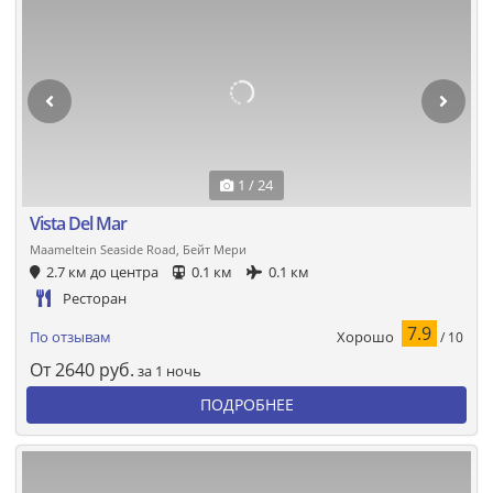
1 / 24
Vista Del Mar
Maameltein Seaside Road, Бейт Мери
2.7 км до центра
0.1 км
0.1 км
Ресторан
7.9
Хорошо
По отзывам
/ 10
От
2640
руб.
за 1 ночь
ПОДРОБНЕЕ