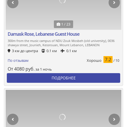
1 / 23
Damask Rose, Lebanese Guest House
300m from the music campus of NDU Zouk Mosbeh (old university), 0036
shawya street, Jounieh, Kessrouan, Mount Lebanon, LEBANON
3 км до центра
0.1 км
0.1 км
7.2
Хорошо
По отзывам
/ 10
От
4080
руб.
за 1 ночь
ПОДРОБНЕЕ