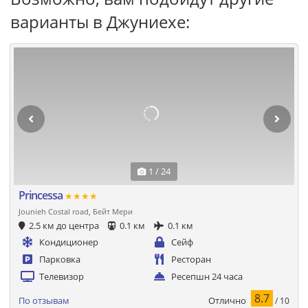
варианты в Джуниехе:
1 / 24
Princessa
★★★★
Jounieh Costal road, Бейт Мери
2.5 км до центра
0.1 км
0.1 км
Кондиционер
Сейф
Парковка
Ресторан
Телевизор
Ресепшн 24 часа
8.7
Отлично
По отзывам
/ 10