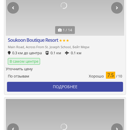
1 / 14
Soukoon Boutique Resort
★★★
Main Road, Across From St. Joseph School, Бейт Мери
0.3 км до центра
0.1 км
0.1 км
В самом центре
Уточнить цену
7.5
Хорошо
По отзывам
/ 10
ПОДРОБНЕЕ