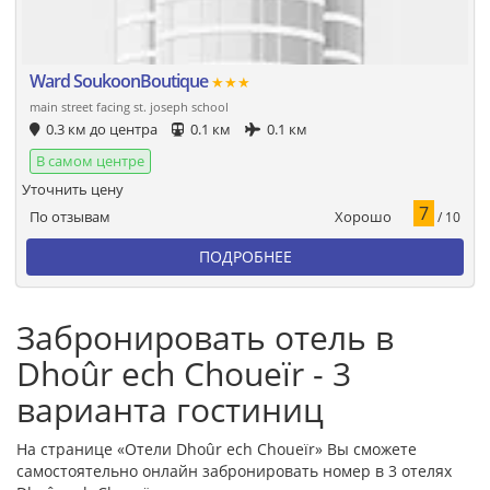
Ward SoukoonBoutique
★★★
main street facing st. joseph school
0.3 км до центра
0.1 км
0.1 км
В самом центре
Уточнить цену
7
Хорошо
По отзывам
/ 10
ПОДРОБНЕЕ
Забронировать отель в
Dhoûr ech Choueïr - 3
варианта гостиниц
На странице «Отели Dhoûr ech Choueïr» Вы сможете
самостоятельно онлайн забронировать номер в 3 отелях