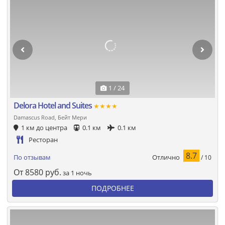
1 / 24
Delora Hotel and Suites
★★★★
Damascus Road, Бейт Мери
1 км до центра
0.1 км
0.1 км
Ресторан
8.7
Отлично
По отзывам
/ 10
От
8580
руб.
за 1 ночь
ПОДРОБНЕЕ