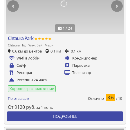
1 / 24
Chtaura Park
★★★★★
Chtaura High Way, Бейт Мери
0.6 км до центра
0.1 км
0.1 км
Wi-fi в лобби
Кондиционер
Сейф
Парковка
Ресторан
Телевизор
Ресепшн 24 часа
Хорошее расположение
8.6
Отлично
По отзывам
/ 10
От
9120
руб.
за 1 ночь
ПОДРОБНЕЕ