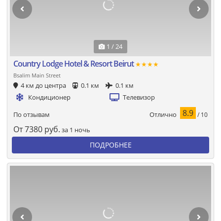
1 / 24
Country Lodge Hotel & Resort Beirut
★★★★
Bsalim Main Street
4 км до центра
0.1 км
0.1 км
Кондиционер
Телевизор
8.9
Отлично
По отзывам
/ 10
От
7380
руб.
за 1 ночь
ПОДРОБНЕЕ