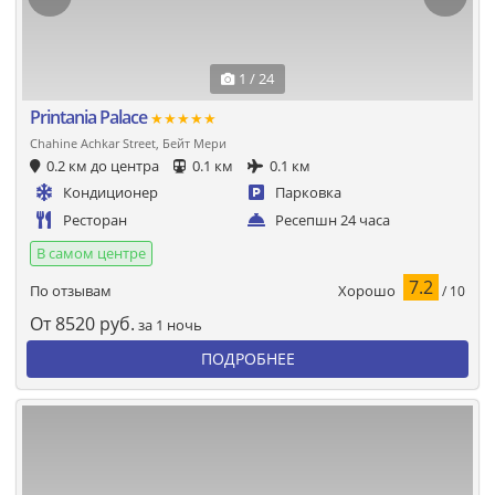
1 / 24
Printania Palace
★★★★★
Chahine Achkar Street, Бейт Мери
0.2 км до центра
0.1 км
0.1 км
Кондиционер
Парковка
Ресторан
Ресепшн 24 часа
В самом центре
7.2
Хорошо
По отзывам
/ 10
От
8520
руб.
за 1 ночь
ПОДРОБНЕЕ