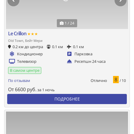
1 / 24
Le Crillon
★★★
Old Town, Бейт Мери
0.2 км до центра
0.1 км
0.1 км
Кондиционер
Парковка
Телевизор
Ресепшн 24 часа
В самом центре
8
Отлично
По отзывам
/ 10
От
6600
руб.
за 1 ночь
ПОДРОБНЕЕ