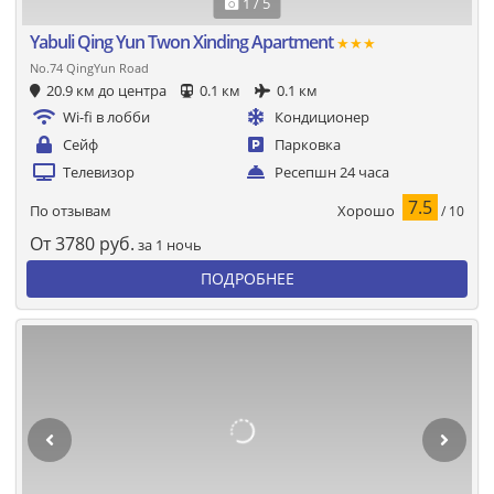
1 / 5
Yabuli Qing Yun Twon Xinding Apartment
★★★
No.74 QingYun Road
20.9 км до центра
0.1 км
0.1 км
Wi-fi в лобби
Кондиционер
Сейф
Парковка
Телевизор
Ресепшн 24 часа
7.5
Хорошо
По отзывам
/ 10
От
3780
руб.
за 1 ночь
ПОДРОБНЕЕ