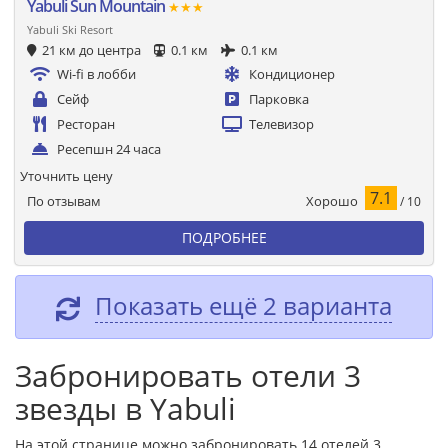
Yabuli Sun Mountain
★★★
Yabuli Ski Resort
21 км до центра
0.1 км
0.1 км
Wi-fi в лобби
Кондиционер
Сейф
Парковка
Ресторан
Телевизор
Ресепшн 24 часа
Уточнить цену
7.1
Хорошо
По отзывам
/ 10
ПОДРОБНЕЕ
Показать ещё 2 варианта
Забронировать отели 3
звезды в Yabuli
На этой странице можно забронировать 14 отелей 3