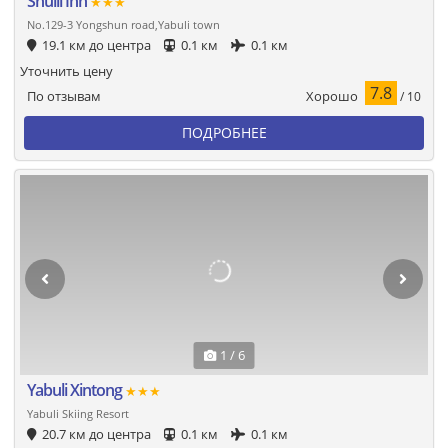
Shuili Inn
★★★
No.129-3 Yongshun road,Yabuli town
19.1 км до центра
0.1 км
0.1 км
Уточнить цену
7.8
Хорошо
По отзывам
/ 10
ПОДРОБНЕЕ
1 / 6
Yabuli Xintong
★★★
Yabuli Skiing Resort
20.7 км до центра
0.1 км
0.1 км