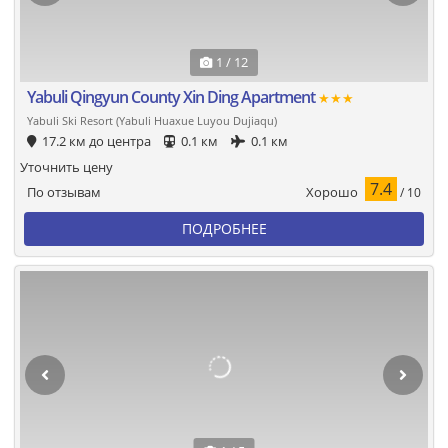
1 / 12
Yabuli Qingyun County Xin Ding Apartment
★★★
Yabuli Ski Resort (Yabuli Huaxue Luyou Dujiaqu)
17.2 км до центра
0.1 км
0.1 км
Уточнить цену
7.4
Хорошо
По отзывам
/ 10
ПОДРОБНЕЕ