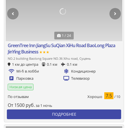
1 / 24
GreenTree Inn JiangSu SuQian XiHu Road BaoLong Plaza
JinYing Business
★★★
NO.2 building Baolong Square NO.36 Xihu road, Суцянь
1 км до центра
0.1 км
0.1 км
Wi-fi в лобби
Кондиционер
Парковка
Телевизор
Низкая цена
7.5
Хорошо
По отзывам
/ 10
От
1500
руб.
за 1 ночь
ПОДРОБНЕЕ