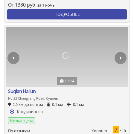
От
1380
руб.
за 1 ночь
ПОДРОБНЕЕ
1 / 14
Suqian Hailun
No.23 Changjiang Road, Суцянь
2.5 км до центра
0.1 км
0.1 км
Кондиционер
Низкая цена
7
Хорошо
По отзывам
/ 10