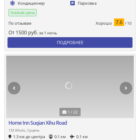
Кондиционер
Парковка
Низкая цена
7.6
Хорошо
По отзывам
/ 10
От
1500
руб.
за 1 ночь
ПОДРОБНЕЕ
1 / 22
Home Inn Suqian Xihu Road
133 Xihulu, Суцянь
1.3 км до центра
0.1 км
0.1 км