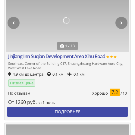
1 / 13
Jinjiang Inn Suqian Development Area Xihu Road
★★★
Southeast Corner of the Building C17, Shuangzhuang Hardware Auto City,
West West Lake Road
4.9 км до центра
0.1 км
0.1 км
Низкая цена
7.2
Хорошо
По отзывам
/ 10
От
1260
руб.
за 1 ночь
ПОДРОБНЕЕ