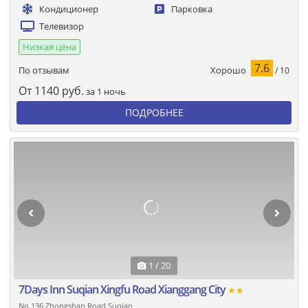
Кондиционер
Парковка
Телевизор
Низкая цена
7.6
Хорошо
По отзывам
/ 10
От
1140
руб.
за 1 ночь
ПОДРОБНЕЕ
1 / 20
7Days Inn Suqian Xingfu Road Xianggang City
★★
No.136 Zhongshan Road Suqian