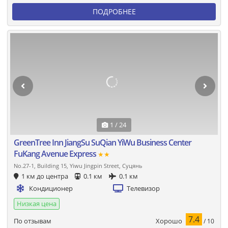
ПОДРОБНЕЕ
1 / 24
GreenTree Inn JiangSu SuQian YiWu Business Center
FuKang Avenue Express
★★
No.27-1, Building 15, Yiwu Jingpin Street, Суцянь
1 км до центра
0.1 км
0.1 км
Кондиционер
Телевизор
Низкая цена
7.4
Хорошо
По отзывам
/ 10