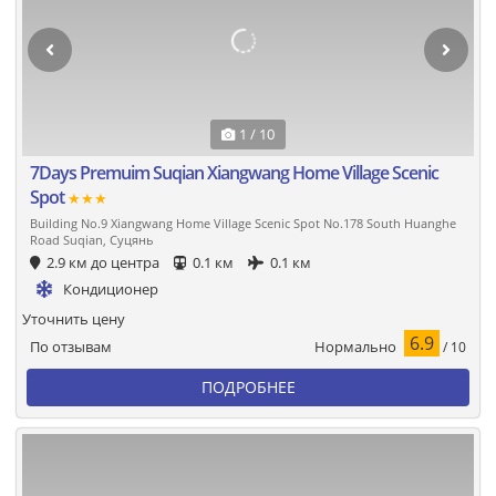
1 / 10
7Days Premuim Suqian Xiangwang Home Village Scenic
Spot
★★★
Building No.9 Xiangwang Home Village Scenic Spot No.178 South Huanghe
Road Suqian, Суцянь
2.9 км до центра
0.1 км
0.1 км
Кондиционер
Уточнить цену
6.9
Нормально
По отзывам
/ 10
ПОДРОБНЕЕ