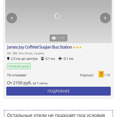
1 / 11
James Joy Coffetel Suqian Bus Station
★★★
N0. 388, Xihu Road, Суцянь
2.5 км до центра
0.1 км
0.1 км
Низкая цена
7
Хорошо
По отзывам
/ 10
От
2100
руб.
за 1 ночь
ПОДРОБНЕЕ
Остальные отели не подходят под условия