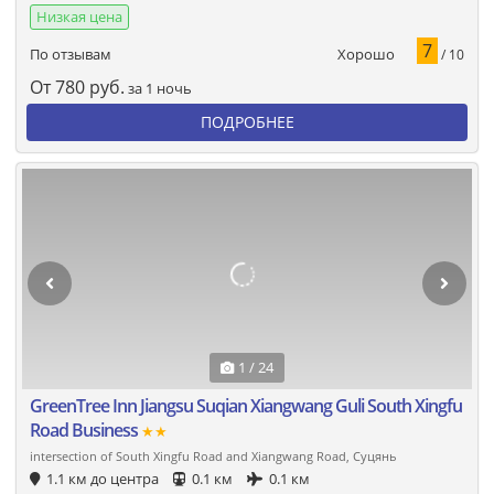
Низкая цена
7
Хорошо
По отзывам
/ 10
От
780
руб.
за 1 ночь
ПОДРОБНЕЕ
1 / 24
GreenTree Inn Jiangsu Suqian Xiangwang Guli South Xingfu
Road Business
★★
intersection of South Xingfu Road and Xiangwang Road, Суцянь
1.1 км до центра
0.1 км
0.1 км