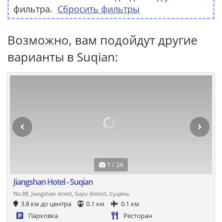
фильтра.
Сбросить фильтры
Возможно, вам подойдут другие
варианты в Suqian:
1 / 24
Jiangshan Hotel - Suqian
No.88, Jiangshan street, Suyu district, Суцянь
3.8 км до центра
0.1 км
0.1 км
Парковка
Ресторан