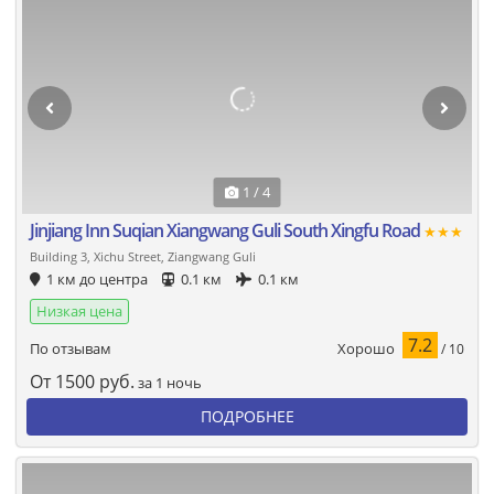
1 / 4
Jinjiang Inn Suqian Xiangwang Guli South Xingfu Road
★★★
Building 3, Xichu Street, Ziangwang Guli
1 км до центра
0.1 км
0.1 км
Низкая цена
7.2
Хорошо
По отзывам
/ 10
От
1500
руб.
за 1 ночь
ПОДРОБНЕЕ