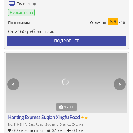
Телевизор
Низкая цена
8.9
Отлично
По отзывам
/ 10
От
2160
руб.
за 1 ночь
ПОДРОБНЕЕ
1 / 11
Hanting Express Suqian Xingfu Road
★★
No.110 Shifu East Road, Sucheng District, Суцянь
0.9 км до центра
0.1 км
0.1 км