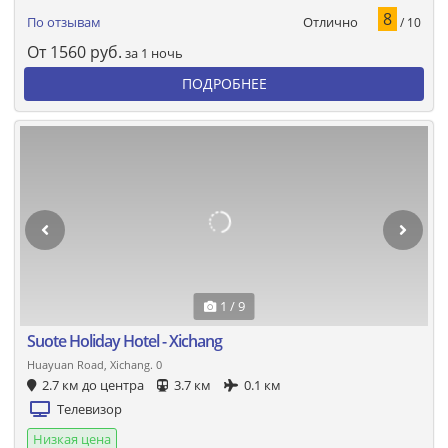
8
Отлично
По отзывам
/ 10
От
1560
руб.
за 1 ночь
ПОДРОБНЕЕ
1 / 9
Suote Holiday Hotel - Xichang
Huayuan Road, Xichang. 0
2.7 км до центра
3.7 км
0.1 км
Телевизор
Низкая цена