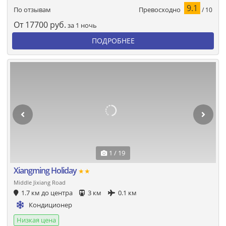
9.1
Превосходно
По отзывам
/ 10
От
17700
руб.
за 1 ночь
ПОДРОБНЕЕ
1 / 19
Xiangming Holiday
★★
Middle Jixiang Road
1.7 км до центра
3 км
0.1 км
Кондиционер
Низкая цена