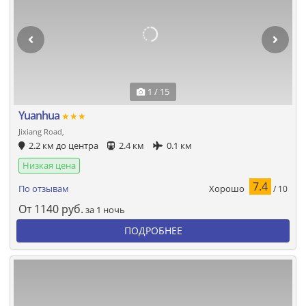
1 / 15
Yuanhua
★★★
Jixiang Road,
2.2 км до центра
2.4 км
0.1 км
Низкая цена
7.4
Хорошо
По отзывам
/ 10
От
1140
руб.
за 1 ночь
ПОДРОБНЕЕ