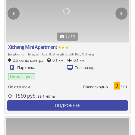
1 / 15
Xichang Mini Apartment
★★★
Jungtion of Hangtian Ave. & Shengli South Rd., Xichang
2.5 км до центра
0.1 км
0.1 км
Парковка
Телевизор
Низкая цена
9
Превосходно
По отзывам
/ 10
От
1560
руб.
за 1 ночь
ПОДРОБНЕЕ