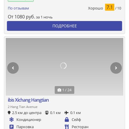
7.1
Хорошо
По отзывам
/ 10
От
1080
руб.
за 1 ночь
ПОДРОБНЕЕ
1 / 24
ibis Xichang Hangtian
2 Hang Tian Avenue
2.5 км до центра
0.1 км
0.1 км
Кондиционер
Сейф
Парковка
Ресторан