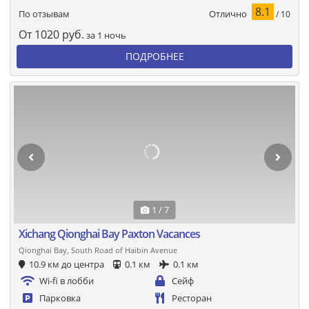
8.1
Отлично
По отзывам
/ 10
От
1020
руб.
за 1 ночь
ПОДРОБНЕЕ
1 / 7
Xichang Qionghai Bay Paxton Vacances
Qionghai Bay, South Road of Haibin Avenue
10.9 км до центра
0.1 км
0.1 км
Wi-fi в лобби
Сейф
Парковка
Ресторан