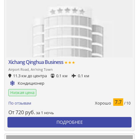
Xichang Qinghua Business
★★★
Airport Road, An'ning Town
11.3 км до центра
0.1 км
0.1 км
Кондиционер
Низкая цена
7.7
Хорошо
По отзывам
/ 10
От
720
руб.
за 1 ночь
ПОДРОБНЕЕ