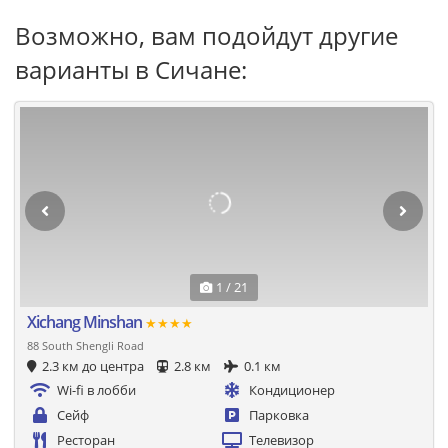
Возможно, вам подойдут другие
варианты в Сичане:
1 / 21
Xichang Minshan
★★★★
88 South Shengli Road
2.3 км до центра
2.8 км
0.1 км
Wi-fi в лобби
Кондиционер
Сейф
Парковка
Ресторан
Телевизор