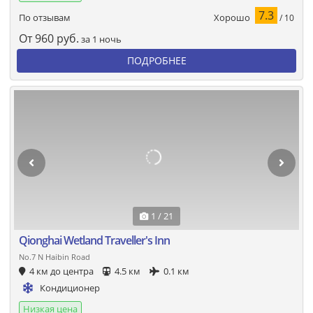
7.3
Хорошо
По отзывам
/ 10
От
960
руб.
за 1 ночь
ПОДРОБНЕЕ
1 / 21
Qionghai Wetland Traveller's Inn
No.7 N Haibin Road
4 км до центра
4.5 км
0.1 км
Кондиционер
Низкая цена