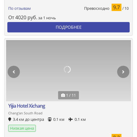
9.7
Превосходно
По отзывам
/ 10
От
4020
руб.
за 1 ночь
ПОДРОБНЕЕ
1 / 11
Yijia Hotel Xichang
Chang'an South Road
3.4 км до центра
0.1 км
0.1 км
Низкая цена