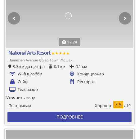
1 / 24
National Arts Resort
★★★★★
Huanshan Avenue Xiqiao Town, Фошан
9.3 км до центра
0.1 км
0.1 км
Wi-fi в лобби
Кондиционер
Сейф
Ресторан
Телевизор
Уточнить цену
7.5
Хорошо
По отзывам
/ 10
ПОДРОБНЕЕ