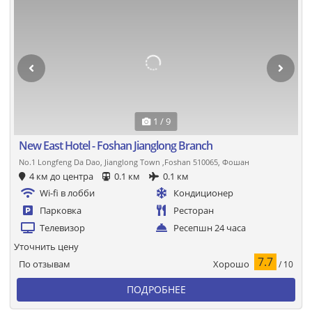
1 / 9
New East Hotel - Foshan Jianglong Branch
No.1 Longfeng Da Dao, Jianglong Town ,Foshan 510065, Фошан
4 км до центра
0.1 км
0.1 км
Wi-fi в лобби
Кондиционер
Парковка
Ресторан
Телевизор
Ресепшн 24 часа
Уточнить цену
7.7
Хорошо
По отзывам
/ 10
ПОДРОБНЕЕ