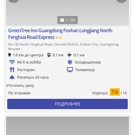
1 / 24
GreenTree Inn Guangdong Foshan Longjiang North
Fenghua Road Express
★★
No.132 North Fenghua Road, Shunde District, Foshan City, Guangdong,
Фошан
1.6 км до центра
0.1 км
0.1 км
Wi-fi в лобби
Кондиционер
Ресторан
Телевизор
Ресепшн 24 часа
Уточнить цену
7.6
Хорошо
По отзывам
/ 10
ПОДРОБНЕЕ