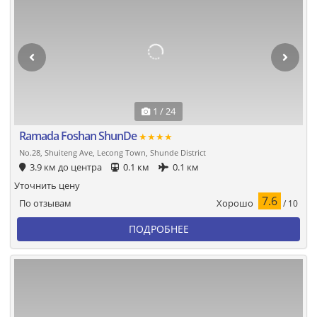
1 / 24
Ramada Foshan ShunDe
★★★★
No.28, Shuiteng Ave, Lecong Town, Shunde District
3.9 км до центра
0.1 км
0.1 км
Уточнить цену
7.6
Хорошо
По отзывам
/ 10
ПОДРОБНЕЕ