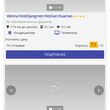
1 / 13
Vienna Hotel Jiangmen Heshan Huamao
★★★★
No. 893 Heshan Avenue, Джиангме
17.6 км до центра
0.1 км
0.1 км
Кондиционер
Телевизор
Уточнить цену
7.3
Хорошо
По отзывам
/ 10
ПОДРОБНЕЕ
1 / 24