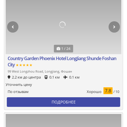
1 / 24
Country Garden Phoenix Hotel LongJiang Shunde Foshan
City
★★★★★
99 West Longzhou Road, Longjiang, Фошан
2.2 км до центра
0.1 км
0.1 км
Уточнить цену
7.8
Хорошо
По отзывам
/ 10
ПОДРОБНЕЕ