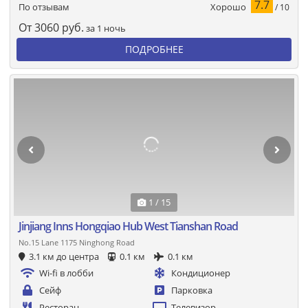
7.7
Хорошо
По отзывам
/ 10
От
3060
руб.
за 1 ночь
ПОДРОБНЕЕ
1 / 15
Jinjiang Inns Hongqiao Hub West Tianshan Road
No.15 Lane 1175 Ninghong Road
3.1 км до центра
0.1 км
0.1 км
Wi-fi в лобби
Кондиционер
Сейф
Парковка
Ресторан
Телевизор