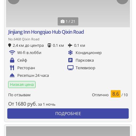
1 / 21
Jinjiang Inn Hongqiao Hub Qixin Road
No.6468 Qixin Road
2.4 км до центра
0.1 км
0.1 км
Wi-fi в лобби
Кондиционер
Сейф
Парковка
Ресторан
Телевизор
Ресепшн 24 часа
Низкая цена
8.6
Отлично
По отзывам
/ 10
От
1680
руб.
за 1 ночь
ПОДРОБНЕЕ