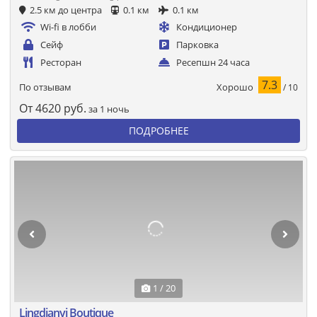
2.5 км до центра
0.1 км
0.1 км
Wi-fi в лобби
Кондиционер
Сейф
Парковка
Ресторан
Ресепшн 24 часа
7.3
Хорошо
По отзывам
/ 10
От
4620
руб.
за 1 ночь
ПОДРОБНЕЕ
1 / 20
Lingdianyi Boutique