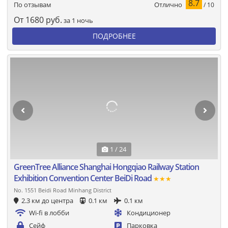
8.7
Отлично
По отзывам
/ 10
От
1680
руб.
за 1 ночь
ПОДРОБНЕЕ
1 / 24
GreenTree Alliance Shanghai Hongqiao Railway Station
Exhibition Convention Center BeiDi Road
★★★
No. 1551 Beidi Road Minhang District
2.3 км до центра
0.1 км
0.1 км
Wi-fi в лобби
Кондиционер
Сейф
Парковка