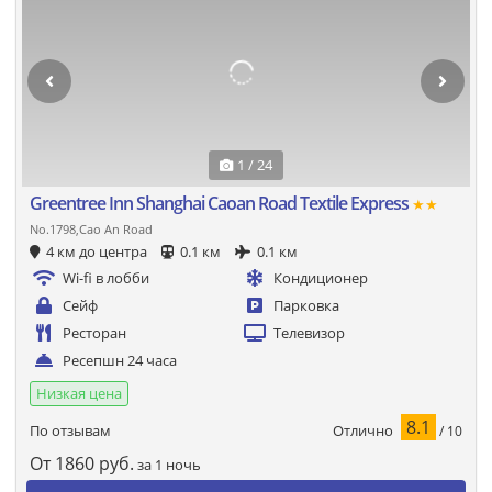
1 / 24
Greentree Inn Shanghai Caoan Road Textile Express
★★
No.1798,Cao An Road
4 км до центра
0.1 км
0.1 км
Wi-fi в лобби
Кондиционер
Сейф
Парковка
Ресторан
Телевизор
Ресепшн 24 часа
Низкая цена
8.1
Отлично
По отзывам
/ 10
От
1860
руб.
за 1 ночь