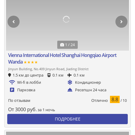
1 / 24
Vienna International Hotel Shanghai Hongqiao Airport
Wanda
★★★★
Jinyun Building, No.409 Jinyun Road, Jiading District
1.5 км до центра
0.1 км
0.1 км
Wi-fi в лобби
Кондиционер
Парковка
Ресепшн 24 часа
8.8
Отлично
По отзывам
/ 10
От
3000
руб.
за 1 ночь
ПОДРОБНЕЕ