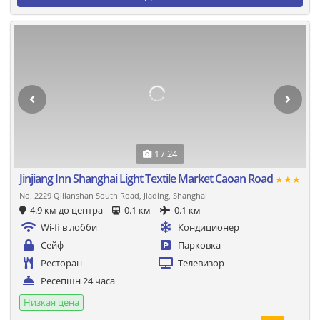
1 / 24
Jinjiang Inn Shanghai Light Textile Market Caoan Road
★★★
No. 2229 Qilianshan South Road, Jiading, Shanghai
4.9 км до центра
0.1 км
0.1 км
Wi-fi в лобби
Кондиционер
Сейф
Парковка
Ресторан
Телевизор
Ресепшн 24 часа
Низкая цена