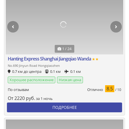
1 / 24
Hanting Express Shanghai Jiangqiao Wanda
★★
No.690 Jinyun Road Hongqiaozhen
0.7 км до центра
0.1 км
0.1 км
Хорошее расположение
Низкая цена
8.5
Отлично
По отзывам
/ 10
От
2220
руб.
за 1 ночь
ПОДРОБНЕЕ