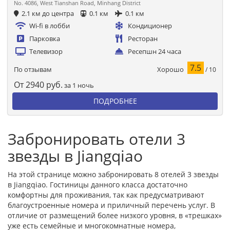
No. 4086, West Tianshan Road, Minhang District
2.1 км до центра
0.1 км
0.1 км
Wi-fi в лобби
Кондиционер
Парковка
Ресторан
Телевизор
Ресепшн 24 часа
7.5
Хорошо
По отзывам
/ 10
От
2940
руб.
за 1 ночь
ПОДРОБНЕЕ
Забронировать отели 3
звезды в Jiangqiao
На этой странице можно забронировать 8 отелей 3 звезды
в Jiangqiao. Гостиницы данного класса достаточно
комфортны для проживания, так как предусматривают
благоустроенные номера и приличный перечень услуг. В
отличие от размещений более низкого уровня, в «трешках»
уже есть семейные и многокомнатные номера,