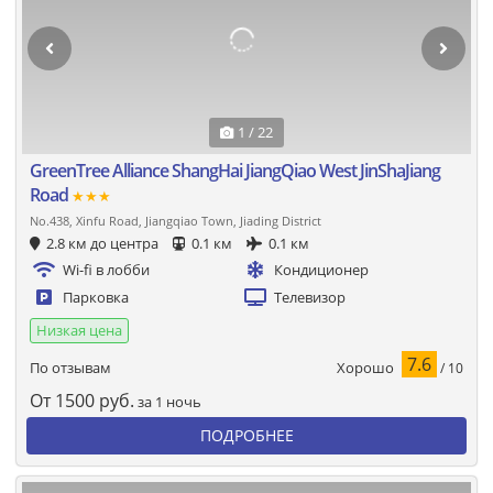
1 / 22
GreenTree Alliance ShangHai JiangQiao West JinShaJiang
Road
★★★
No.438, Xinfu Road, Jiangqiao Town, Jiading District
2.8 км до центра
0.1 км
0.1 км
Wi-fi в лобби
Кондиционер
Парковка
Телевизор
Низкая цена
7.6
Хорошо
По отзывам
/ 10
От
1500
руб.
за 1 ночь
ПОДРОБНЕЕ