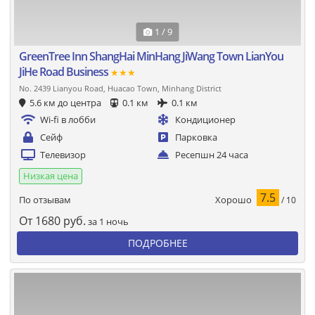
1 / 9
GreenTree Inn ShangHai MinHang JiWang Town LianYou
JiHe Road Business
★★★
No. 2439 Lianyou Road, Huacao Town, Minhang District
5.6 км до центра
0.1 км
0.1 км
Wi-fi в лобби
Кондиционер
Сейф
Парковка
Телевизор
Ресепшн 24 часа
Низкая цена
7.5
Хорошо
По отзывам
/ 10
От
1680
руб.
за 1 ночь
ПОДРОБНЕЕ