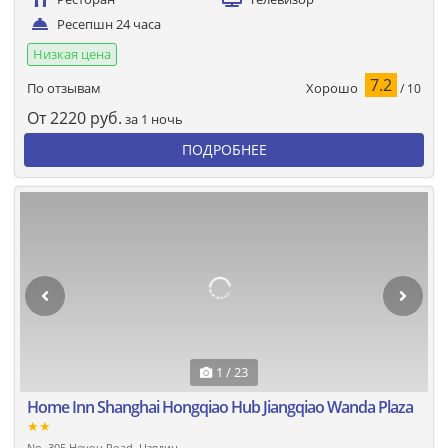
Ресепшн 24 часа
Низкая цена
7.2
Хорошо
По отзывам
/ 10
От
2220
руб.
за 1 ночь
ПОДРОБНЕЕ
1 / 23
Home Inn Shanghai Hongqiao Hub Jiangqiao Wanda Plaza
★★
No. 305 Heyou Road, Цзядин