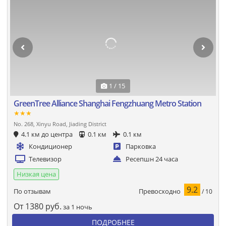
1 / 15
GreenTree Alliance Shanghai Fengzhuang Metro Station
★★★
No. 268, Xinyu Road, Jiading District
4.1 км до центра
0.1 км
0.1 км
Кондиционер
Парковка
Телевизор
Ресепшн 24 часа
Низкая цена
9.2
Превосходно
По отзывам
/ 10
От
1380
руб.
за 1 ночь
ПОДРОБНЕЕ