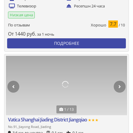
Телевизор
Ресепшн 24 часа
Низкая цена
7.7
Хорошо
По отзывам
/ 10
От
1440
руб.
за 1 ночь
ПОДРОБНЕЕ
1 / 13
Vatica Shanghai Jiading District Jiangqiao
★★★
No.91, Jiayong Road, Jiading
3.6 км до центра
0.1 км
0.1 км