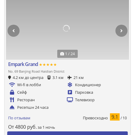
1 / 24
Empark Grand
★★★★★
No. 69 Banjing Road Haidian District
4.2 км до центра
3.1 км
21 км
Wi-fi в лобби
Кондиционер
Сейф
Парковка
Ресторан
Телевизор
Ресепшн 24 часа
9.1
Превосходно
По отзывам
/ 10
От
4800
руб.
за 1 ночь