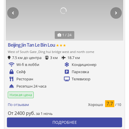
1 / 24
Beijing Jin Tan Le Bin Lou
★★★
West of South Gate ,Ding hui bridge west and north corne
7.5 км до центра
3 км
18.7 км
Wi-fi в лобби
Кондиционер
Сейф
Парковка
Ресторан
Телевизор
Ресепшн 24 часа
Низкая цена
7.7
Хорошо
По отзывам
/ 10
От
2400
руб.
за 1 ночь
ПОДРОБНЕЕ