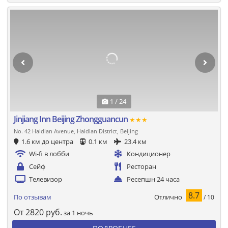
1 / 24
Jinjiang Inn Beijing Zhongguancun
★★★
No. 42 Haidian Avenue, Haidian District, Beijing
1.6 км до центра
0.1 км
23.4 км
Wi-fi в лобби
Кондиционер
Сейф
Ресторан
Телевизор
Ресепшн 24 часа
8.7
Отлично
По отзывам
/ 10
От
2820
руб.
за 1 ночь