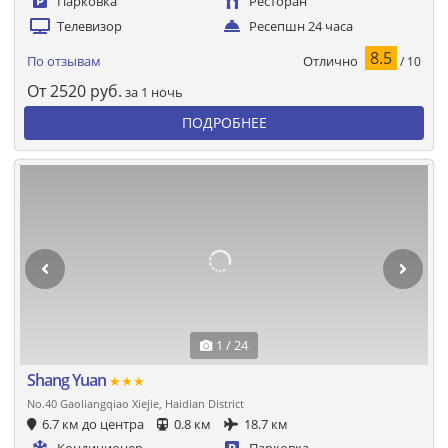
Парковка
Ресторан
Телевизор
Ресепшн 24 часа
8.5
Отлично
По отзывам
/ 10
От
2520
руб.
за 1 ночь
ПОДРОБНЕЕ
1 / 24
Shang Yuan
★★★
No.40 Gaoliangqiao Xiejie, Haidian District
6.7 км до центра
0.8 км
18.7 км