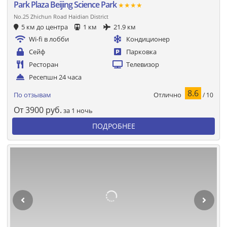
Park Plaza Beijing Science Park
★★★★
No.25 Zhichun Road Haidian District
5 км до центра
1 км
21.9 км
Wi-fi в лобби
Кондиционер
Сейф
Парковка
Ресторан
Телевизор
Ресепшн 24 часа
8.6
Отлично
По отзывам
/ 10
От
3900
руб.
за 1 ночь
ПОДРОБНЕЕ