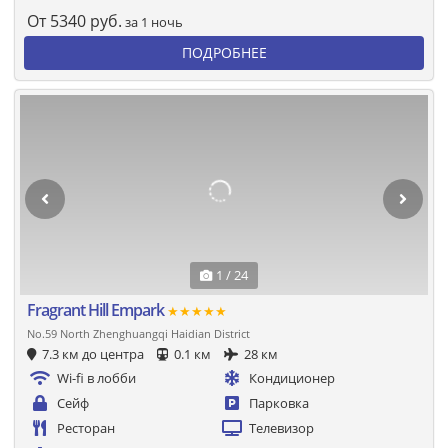
От
5340
руб.
за 1 ночь
ПОДРОБНЕЕ
1 / 24
Fragrant Hill Empark
★★★★★
No.59 North Zhenghuangqi Haidian District
7.3 км до центра
0.1 км
28 км
Wi-fi в лобби
Кондиционер
Сейф
Парковка
Ресторан
Телевизор