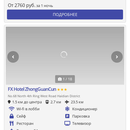
От
2760
руб.
за 1 ночь
ПОДРОБНЕЕ
1 / 18
FX Hotel ZhongGuanCun
★★★
No.68 North 4th Ring West Road Haidian District
1.5 км до центра
2.7 км
23.5 км
Wi-fi в лобби
Кондиционер
Сейф
Парковка
Ресторан
Телевизор