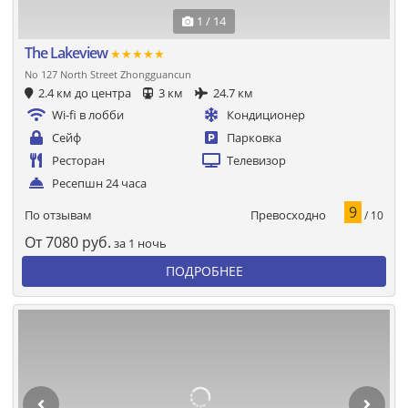
1 / 14
The Lakeview
★★★★★
No 127 North Street Zhongguancun
2.4 км до центра
3 км
24.7 км
Wi-fi в лобби
Кондиционер
Сейф
Парковка
Ресторан
Телевизор
Ресепшн 24 часа
9
Превосходно
По отзывам
/ 10
От
7080
руб.
за 1 ночь
ПОДРОБНЕЕ