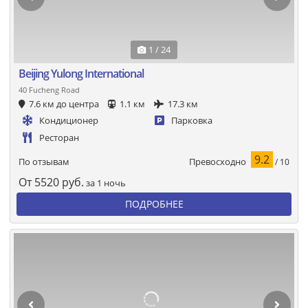
1 / 24
Beijing Yulong International
40 Fucheng Road
7.6 км до центра
1.1 км
17.3 км
Кондиционер
Парковка
Ресторан
9.2
Превосходно
По отзывам
/ 10
От
5520
руб.
за 1 ночь
ПОДРОБНЕЕ