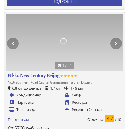
ПОДРОБНЕЕ
1 / 24
Nikko New Century Beijing
★★★★★
No.6 Southern Road Capital Gymnasium Haidian District
6.8 км до центра
1.7 км
17.9 км
Кондиционер
Сейф
Парковка
Ресторан
Телевизор
Ресепшн 24 часа
8.7
Отлично
По отзывам
/ 10
От
5760
руб.
за 1 ночь