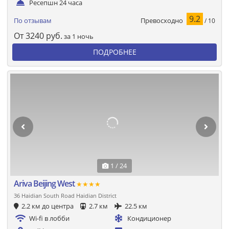
Ресепшн 24 часа
9.2
Превосходно
По отзывам
/ 10
От
3240
руб.
за 1 ночь
ПОДРОБНЕЕ
1 / 24
Ariva Beijing West
★★★★
36 Haidian South Road Haidian District
2.2 км до центра
2.7 км
22.5 км
Wi-fi в лобби
Кондиционер