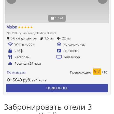
1 / 24
Vision
★★★★★
No.39 Xueyuan Road, Haidian District.
5.6 км до центра
1.6 км
22 км
Wi-fi в лобби
Кондиционер
Сейф
Парковка
Ресторан
Телевизор
Ресепшн 24 часа
9.2
Превосходно
По отзывам
/ 10
От
5640
руб.
за 1 ночь
ПОДРОБНЕЕ
Забронировать отели 3