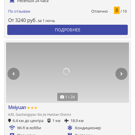
Ресепшн 24 часа
8
Отлично
По отзывам
/ 10
От
3240
руб.
за 1 ночь
ПОДРОБНЕЕ
1 / 24
Meiyuan
★★★
A30, Gaoliangqiao Xie Jie Haidian District
6.4 км до центра
1 км
18.9 км
Wi-fi в лобби
Кондиционер