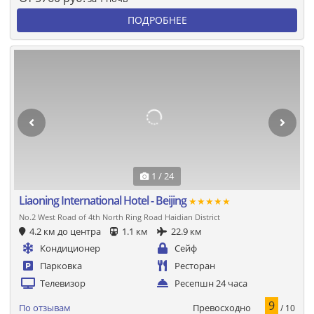
ПОДРОБНЕЕ
1 / 24
Liaoning International Hotel - Beijing
★★★★★
No.2 West Road of 4th North Ring Road Haidian District
4.2 км до центра
1.1 км
22.9 км
Кондиционер
Сейф
Парковка
Ресторан
Телевизор
Ресепшн 24 часа
9
Превосходно
По отзывам
/ 10