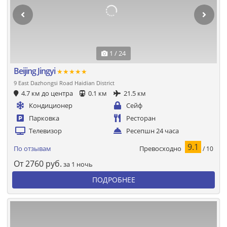
1 / 24
Beijing Jingyi
★★★★★
9 East Dazhongsi Road Haidian District
4.7 км до центра
0.1 км
21.5 км
Кондиционер
Сейф
Парковка
Ресторан
Телевизор
Ресепшн 24 часа
9.1
Превосходно
По отзывам
/ 10
От
2760
руб.
за 1 ночь
ПОДРОБНЕЕ