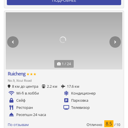
ПОДРОБНЕЕ
1 / 24
Ruicheng
★★★
No.9, Xicui Road
8 км до центра
2.2 км
17.6 км
Wi-fi в лобби
Кондиционер
Сейф
Парковка
Ресторан
Телевизор
Ресепшн 24 часа
8.5
Отлично
По отзывам
/ 10