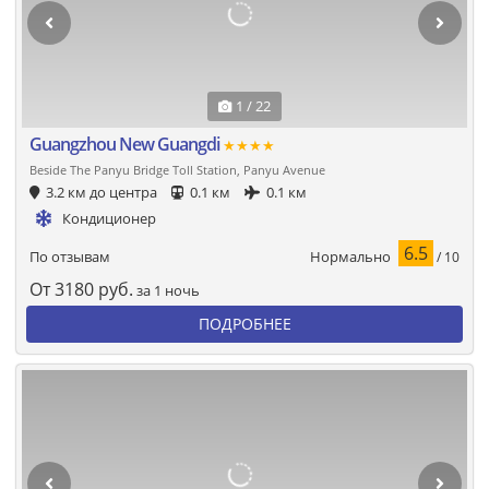
1 / 22
Guangzhou New Guangdi
★★★★
Beside The Panyu Bridge Toll Station, Panyu Avenue
3.2 км до центра
0.1 км
0.1 км
Кондиционер
6.5
Нормально
По отзывам
/ 10
От
3180
руб.
за 1 ночь
ПОДРОБНЕЕ