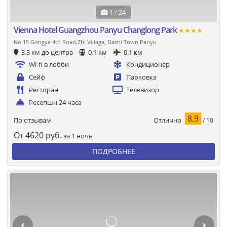
1 / 24
Vienna Hotel Guangzhou Panyu Changlong Park
★★★★
No.15 Gongye 4th Road,Zhi Village, Dashi Town,Panyu
3.3 км до центра
0.1 км
0.1 км
Wi-fi в лобби
Кондиционер
Сейф
Парковка
Ресторан
Телевизор
Ресепшн 24 часа
8.9
Отлично
По отзывам
/ 10
От
4620
руб.
за 1 ночь
ПОДРОБНЕЕ