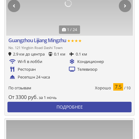
1 / 24
Guangzhou Lijiang Mingzhu
★★★★
No. 121 Yingbin Road Dashi Town
2.9 км до центра
0.1 км
0.1 км
Wi-fi в лобби
Кондиционер
Ресторан
Телевизор
Ресепшн 24 часа
7.5
Хорошо
По отзывам
/ 10
От
3300
руб.
за 1 ночь
ПОДРОБНЕЕ