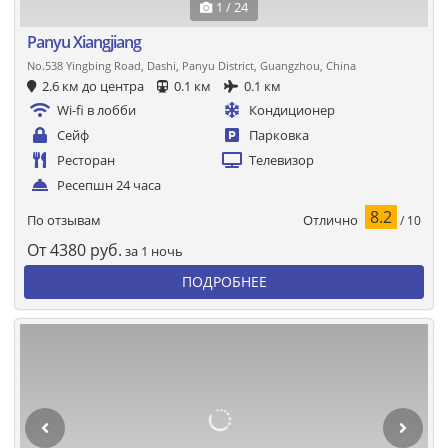
1 / 24
Panyu Xiangjiang
No.538 Yingbing Road, Dashi, Panyu District, Guangzhou, China
2.6 км до центра
0.1 км
0.1 км
Wi-fi в лобби
Кондиционер
Сейф
Парковка
Ресторан
Телевизор
Ресепшн 24 часа
8.2
Отлично
По отзывам
/ 10
От
4380
руб.
за 1 ночь
ПОДРОБНЕЕ