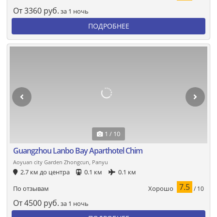
От
3360
руб.
за 1 ночь
ПОДРОБНЕЕ
1 / 10
Guangzhou Lanbo Bay Aparthotel Chim
Aoyuan city Garden Zhongcun, Panyu
2.7 км до центра
0.1 км
0.1 км
7.5
Хорошо
По отзывам
/ 10
От
4500
руб.
за 1 ночь