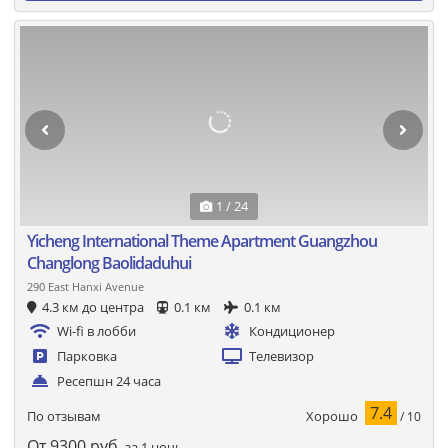
1 / 24
Yicheng International Theme Apartment Guangzhou
Changlong Baolidaduhui
290 East Hanxi Avenue
4.3 км до центра
0.1 км
0.1 км
Wi-fi в лобби
Кондиционер
Парковка
Телевизор
Ресепшн 24 часа
7.4
Хорошо
По отзывам
/ 10
От
9300
руб.
за 1 ночь