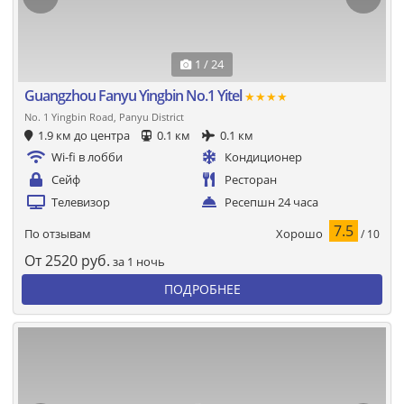
1 / 24
Guangzhou Fanyu Yingbin No.1 Yitel
★★★★
No. 1 Yingbin Road, Panyu District
1.9 км до центра
0.1 км
0.1 км
Wi-fi в лобби
Кондиционер
Сейф
Ресторан
Телевизор
Ресепшн 24 часа
7.5
Хорошо
По отзывам
/ 10
От
2520
руб.
за 1 ночь
ПОДРОБНЕЕ