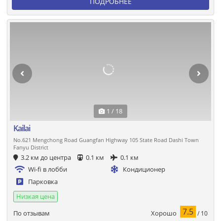
ПОДРОБНЕЕ
1 / 18
Kailai
No.621 Mengchong Road Guangfan Highway 105 State Road Dashi Town
Fanyu District
3.2 км до центра
0.1 км
0.1 км
Wi-fi в лобби
Кондиционер
Парковка
Низкая цена
7.5
Хорошо
По отзывам
/ 10