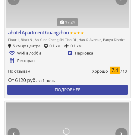
1 / 24
ahotel Apartment Guangzhou
★★★★
Floor 1, Block 9 , Ao Yuan Cheng Shi Tian Di , Han Xi Avenue, Panyu District
5 км до центра
0.1 км
0.1 км
Wi-fi в лобби
Парковка
Ресторан
7.4
Хорошо
По отзывам
/ 10
От
6120
руб.
за 1 ночь
ПОДРОБНЕЕ