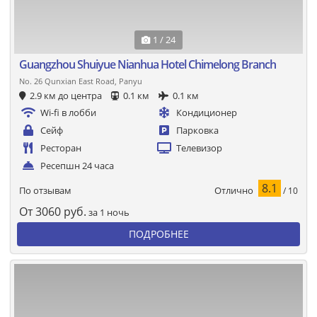
1 / 24
Guangzhou Shuiyue Nianhua Hotel Chimelong Branch
No. 26 Qunxian East Road, Panyu
2.9 км до центра
0.1 км
0.1 км
Wi-fi в лобби
Кондиционер
Сейф
Парковка
Ресторан
Телевизор
Ресепшн 24 часа
8.1
Отлично
По отзывам
/ 10
От
3060
руб.
за 1 ночь
ПОДРОБНЕЕ