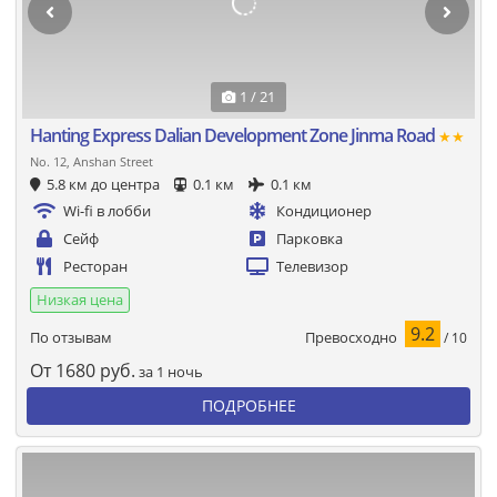
1 / 21
Hanting Express Dalian Development Zone Jinma Road
★★
No. 12, Anshan Street
5.8 км до центра
0.1 км
0.1 км
Wi-fi в лобби
Кондиционер
Сейф
Парковка
Ресторан
Телевизор
Низкая цена
9.2
Превосходно
По отзывам
/ 10
От
1680
руб.
за 1 ночь
ПОДРОБНЕЕ