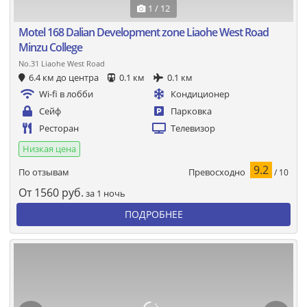
1 / 12
Motel 168 Dalian Development zone Liaohe West Road
Minzu College
No.31 Liaohe West Road
6.4 км до центра
0.1 км
0.1 км
Wi-fi в лобби
Кондиционер
Сейф
Парковка
Ресторан
Телевизор
Низкая цена
9.2
Превосходно
По отзывам
/ 10
От
1560
руб.
за 1 ночь
ПОДРОБНЕЕ