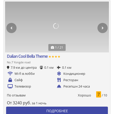
1 / 21
Dalian Cool Bella Theme
★★★★
No.7 Yongde road
7.9 км до центра
0.1 км
0.1 км
Wi-fi в лобби
Кондиционер
Сейф
Ресторан
Телевизор
Ресепшн 24 часа
7
Хорошо
По отзывам
/ 10
От
3240
руб.
за 1 ночь
ПОДРОБНЕЕ