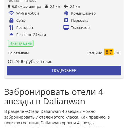
No. 138 Jinma Road
6.3 км до центра
0.1 км
0.1 км
Wi-fi в лобби
Кондиционер
Сейф
Парковка
Ресторан
Телевизор
Ресепшн 24 часа
Низкая цена
8.7
Отлично
По отзывам
/ 10
От
2400
руб.
за 1 ночь
ПОДРОБНЕЕ
Забронировать отели 4
звезды в Dalianwan
В разделе «Отели Dalianwan 4 звезды» можно
забронировать 7 отелей этого класса. Как правило, в
поисках гостиниц Dalianwan уровня 4 звезды