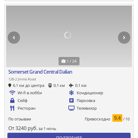
1 / 24
Somerset Grand Central Dalian
128-2 Jinma Road
6.1 км до центра
0.1 км
0.1 км
Wi-fi в лобби
Кондиционер
Сейф
Парковка
Ресторан
Телевизор
9.4
Превосходно
По отзывам
/ 10
От
3240
руб.
за 1 ночь
ПОДРОБНЕЕ