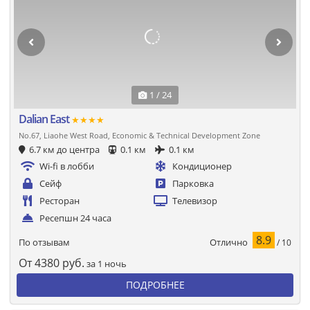
1 / 24
Dalian East
★★★★
No.67, Liaohe West Road, Economic & Technical Development Zone
6.7 км до центра
0.1 км
0.1 км
Wi-fi в лобби
Кондиционер
Сейф
Парковка
Ресторан
Телевизор
Ресепшн 24 часа
8.9
Отлично
По отзывам
/ 10
От
4380
руб.
за 1 ночь
ПОДРОБНЕЕ