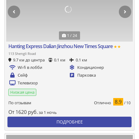
1 / 24
Hanting Express Dalian Jinzhou New Times Square
★★
113 Shengli Road
9.7 км до центра
0.1 км
0.1 км
Wi-fi в лобби
Кондиционер
Сейф
Парковка
Телевизор
Низкая цена
8.9
Отлично
По отзывам
/ 10
От
1620
руб.
за 1 ночь
ПОДРОБНЕЕ