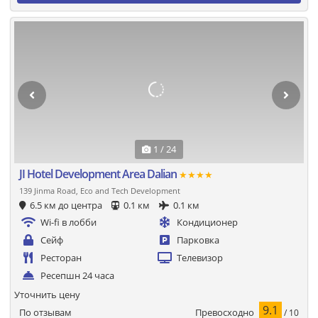
1 / 24
JI Hotel Development Area Dalian
★★★★
139 Jinma Road, Eco and Tech Development
6.5 км до центра
0.1 км
0.1 км
Wi-fi в лобби
Кондиционер
Сейф
Парковка
Ресторан
Телевизор
Ресепшн 24 часа
Уточнить цену
9.1
Превосходно
По отзывам
/ 10