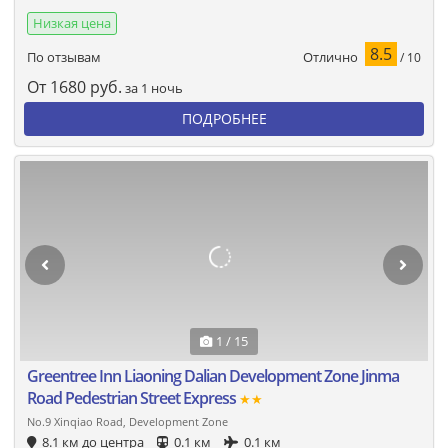
Низкая цена
8.5
Отлично
По отзывам
/ 10
От
1680
руб.
за 1 ночь
ПОДРОБНЕЕ
1 / 15
Greentree Inn Liaoning Dalian Development Zone Jinma
Road Pedestrian Street Express
★★
No.9 Xinqiao Road, Development Zone
8.1 км до центра
0.1 км
0.1 км