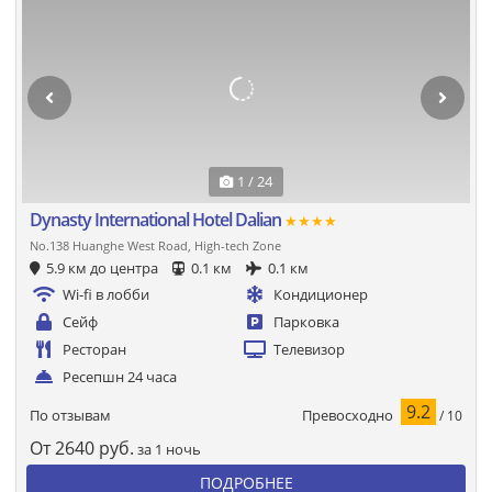
1 / 24
Dynasty International Hotel Dalian
★★★★
No.138 Huanghe West Road, High-tech Zone
5.9 км до центра
0.1 км
0.1 км
Wi-fi в лобби
Кондиционер
Сейф
Парковка
Ресторан
Телевизор
Ресепшн 24 часа
9.2
Превосходно
По отзывам
/ 10
От
2640
руб.
за 1 ночь
ПОДРОБНЕЕ