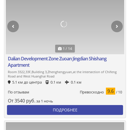
1 / 14
Dalian Development Zone Zuoan Jingdian Shishang
Apartment
Room 3322,33F,Building 3,Zhenghengyuan,at the intersection of Chifeng
Road and West Huanghai Road
5.1 км до центра
0.1 км
0.1 км
9.6
Превосходно
По отзывам
/ 10
От
3540
руб.
за 1 ночь
ПОДРОБНЕЕ