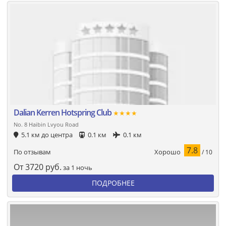
Dalian Kerren Hotspring Club
★★★★
No. 8 Haibin Lvyou Road
5.1 км до центра
0.1 км
0.1 км
7.8
Хорошо
По отзывам
/ 10
От
3720
руб.
за 1 ночь
ПОДРОБНЕЕ