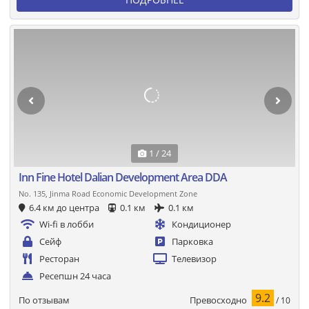
1 / 24
Inn Fine Hotel Dalian Development Area DDA
No. 135, Jinma Road Economic Development Zone
6.4 км до центра
0.1 км
0.1 км
Wi-fi в лобби
Кондиционер
Сейф
Парковка
Ресторан
Телевизор
Ресепшн 24 часа
9.2
Превосходно
По отзывам
/ 10