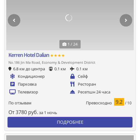
1 / 24
Kerren Hotel Dalian
★★★★
No.186 Jin Ma Road, Economy & Development District
6.8 км до центра
0.1 км
0.1 км
Кондиционер
Сейф
Парковка
Ресторан
Телевизор
Ресепшн 24 часа
9.2
Превосходно
По отзывам
/ 10
От
3780
руб.
за 1 ночь
ПОДРОБНЕЕ