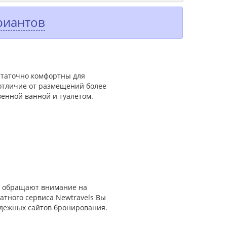
риантов
остаточно комфортны для
 отличие от размещений более
венной ванной и туалетом.
дь обращают внимание на
атного сервиса Newtravels Вы
адежных сайтов бронирования.