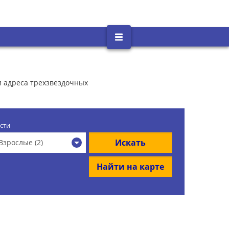
и адреса трехзвездочных
сти
Искать
Взрослые (2)
Найти на карте