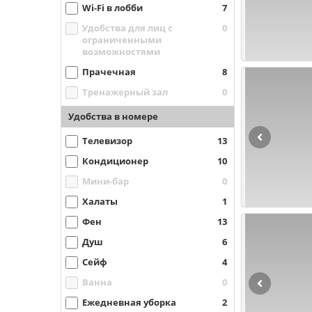
Wi-Fi в лобби
7
Удобства для лиц с
0
ограниченными
возможностями
Прачечная
8
Тренажерный зал
0
Удобства в номере
Телевизор
13
Кондиционер
10
Мини-бар
0
Халаты
1
Фен
13
Душ
6
Сейф
4
Ванна
0
Ежедневная уборка
2