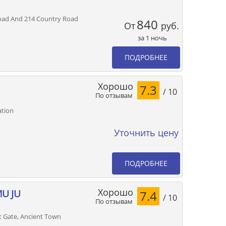
Road And 214 Country Road
840
От
руб.
за 1 ночь
ПОДРОБНЕЕ
Хорошо
7.3
/ 10
По отзывам
ation
Уточнить цену
ПОДРОБНЕЕ
Хорошо
MU JU
7.4
/ 10
По отзывам
t Gate, Ancient Town