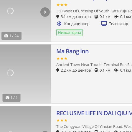
★★★
350 West Of Crossing Of South Gate Yuju 
3.1 км до центра
0.1 км
0.1 км
Кондиционер
Телевизор
Низкая цена
1 / 24
Ma Bang Inn
★★★
Ancient Town Near Tourist Terminal Bus St
2.2 км до центра
0.1 км
0.1 км
1 / 1
RECLUSIVE LIFE IN DALI QIU 
★★★
The Congyuan Village Of Yinxian Road, Wes