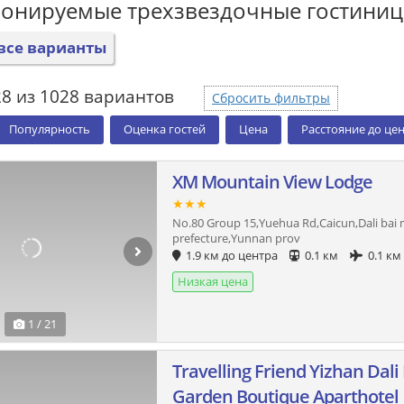
ронируемые трехзвездочные гостини
все варианты
28 из 1028 вариантов
Сбросить фильтры
Популярность
Оценка гостей
Цена
Расстояние до це
XM Mountain View Lodge
★★★
No.80 Group 15,Yuehua Rd,Caicun,Dali bai
prefecture,Yunnan prov
1.9 км до центра
0.1 км
0.1 км
Низкая цена
1 / 21
Travelling Friend Yizhan Dal
Garden Boutique Aparthotel