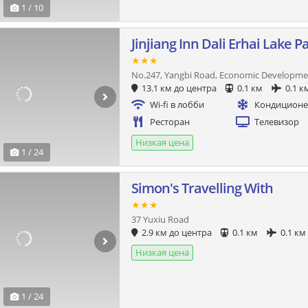
1 / 10
Jinjiang Inn Dali Erhai Lake P
★★★
No.247, Yangbi Road, Economic Developme
13.1 км до центра
0.1 км
0.1 к
Wi-fi в лобби
Кондицион
Ресторан
Телевизор
Низкая цена
1 / 24
Simon's Travelling With
★★★
37 Yuxiu Road
2.9 км до центра
0.1 км
0.1 км
Низкая цена
1 / 24