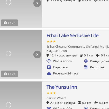
3.2 км до центра
0.1 км
0.1 км
1 / 24
Erhai Lake Seclusive Life
★★★
Er'hai Chuanqi Community Shifangzi Manji
Xiaguan Town
12.1 км до центра
0.1 км
0.1 к
Wi-fi в лобби
Кондицион
Парковка
Ресторан
Ресепшн 24 часа
1 / 24
The Yunsu Inn
★★★
Caicun Wharf
2.3 км до центра
0.1 км
0.1 км
Wi-fi в лобби
Кондицион