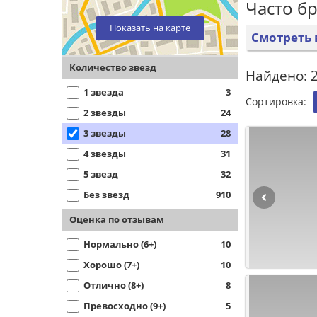
Часто б
Показать на карте
Смотреть 
Количество звезд
Найдено: 
1 звезда
3
Сортировка:
2 звезды
24
3 звезды
28
4 звезды
31
5 звезд
32
Без звезд
910
Оценка по отзывам
Нормально (6+)
10
Хорошо (7+)
10
Отлично (8+)
8
Превосходно (9+)
5