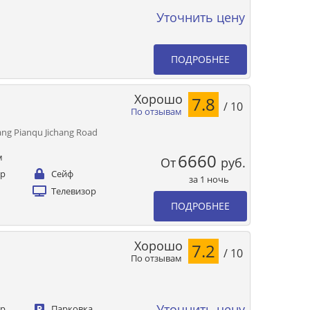
Уточнить цену
ПОДРОБНЕЕ
Хорошо
7.8
/ 10
По отзывам
ang Pianqu Jichang Road
6660
м
От
руб.
ер
Сейф
за 1 ночь
Телевизор
ПОДРОБНЕЕ
Хорошо
7.2
/ 10
По отзывам
Уточнить цену
ер
Парковка