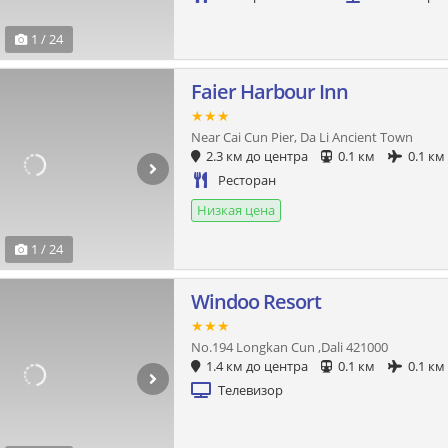
1 / 24
Faier Harbour Inn
★★★
Near Cai Cun Pier, Da Li Ancient Town
2.3 км до центра
0.1 км
0.1 км
Ресторан
Низкая цена
1 / 24
Windoo Resort
★★★
No.194 Longkan Cun ,Dali 421000
1.4 км до центра
0.1 км
0.1 км
Телевизор