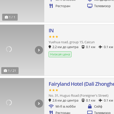
Ресторан
Телевизор
1 / 1
IN
★★★
Yuehua road, group 15, Caicun
2.2 км до центра
0.1 км
0.1 км
Низкая цена
1 / 21
Fairyland Hotel (Dali Zhongh
★★★
No. 31, Huguo Road (Foreigner's Street)
2.6 км до центра
0.1 км
0.1 км
Wi-fi в лобби
Сейф
Ресторан
Телевизор