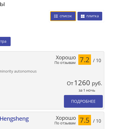
цы
список
плитка
нтра
Хорошо
7.2
/ 10
По отзывам
 minority autonomous
1260
От
руб.
за 1 ночь
ПОДРОБНЕЕ
Хорошо
i Hengsheng
7.5
/ 10
По отзывам