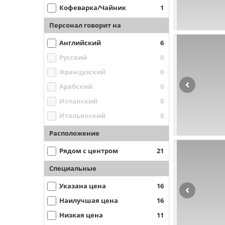
Кофеварка/Чайник
1
Персонал говорит на
Английский
6
Русский
0
Французский
0
Арабский
0
Испанский
0
Итальянский
0
Расположение
Рядом с центром
21
Специальные
Указана цена
16
Наилучшая цена
16
Низкая цена
11