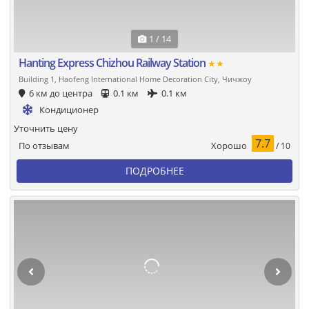
1 / 14
Hanting Express Chizhou Railway Station
★★
Building 1, Haofeng International Home Decoration City, Чичжоу
6 км до центра
0.1 км
0.1 км
Кондиционер
Уточнить цену
7.7
Хорошо
По отзывам
/ 10
ПОДРОБНЕЕ