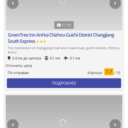
1 / 15
GreenTree Inn AnHui Chizhou Guichi District Changjiang
South Express
★★★
The intersection of changjiang road and cuiwei road, guichi district, chizhou,
Anhui
2.4 км до центра
0.1 км
0.1 км
Уточнить цену
7.7
Хорошо
По отзывам
/ 10
ПОДРОБНЕЕ