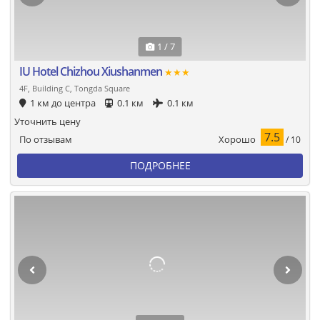
1 / 7
IU Hotel Chizhou Xiushanmen
★★★
4F, Building C, Tongda Square
1 км до центра
0.1 км
0.1 км
Уточнить цену
7.5
Хорошо
По отзывам
/ 10
ПОДРОБНЕЕ