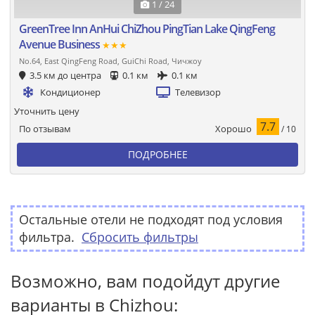
1 / 24
GreenTree Inn AnHui ChiZhou PingTian Lake QingFeng
Avenue Business
★★★
No.64, East QingFeng Road, GuiChi Road, Чичжоу
3.5 км до центра
0.1 км
0.1 км
Кондиционер
Телевизор
Уточнить цену
7.7
Хорошо
По отзывам
/ 10
ПОДРОБНЕЕ
Остальные отели не подходят под условия
фильтра.
Сбросить фильтры
Возможно, вам подойдут другие
варианты в Chizhou: