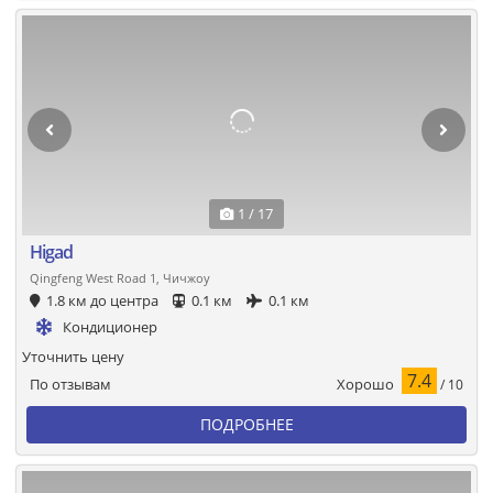
1 / 17
Higad
Qingfeng West Road 1, Чичжоу
1.8 км до центра
0.1 км
0.1 км
Кондиционер
Уточнить цену
7.4
Хорошо
По отзывам
/ 10
ПОДРОБНЕЕ