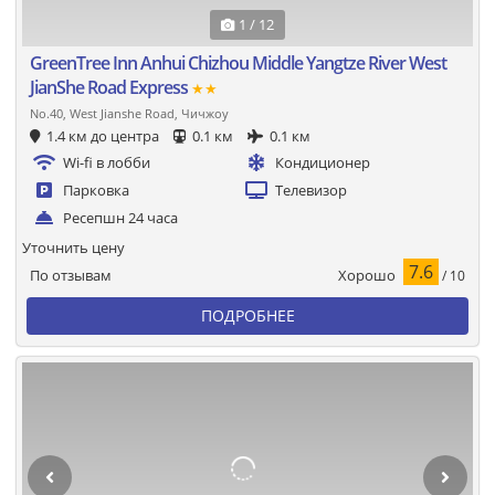
1 / 12
GreenTree Inn Anhui Chizhou Middle Yangtze River West
JianShe Road Express
★★
No.40, West Jianshe Road, Чичжоу
1.4 км до центра
0.1 км
0.1 км
Wi-fi в лобби
Кондиционер
Парковка
Телевизор
Ресепшн 24 часа
Уточнить цену
7.6
Хорошо
По отзывам
/ 10
ПОДРОБНЕЕ