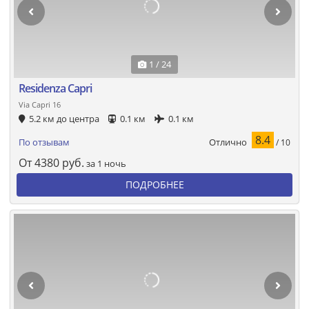
1 / 24
Residenza Capri
Via Capri 16
5.2 км до центра
0.1 км
0.1 км
8.4
Отлично
По отзывам
/ 10
От
4380
руб.
за 1 ночь
ПОДРОБНЕЕ