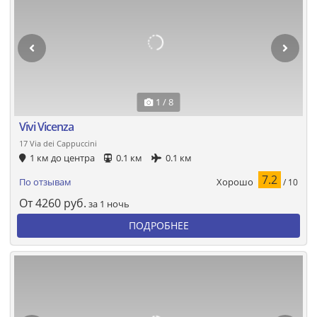
1 / 8
Vivi Vicenza
17 Via dei Cappuccini
1 км до центра
0.1 км
0.1 км
7.2
Хорошо
По отзывам
/ 10
От
4260
руб.
за 1 ночь
ПОДРОБНЕЕ