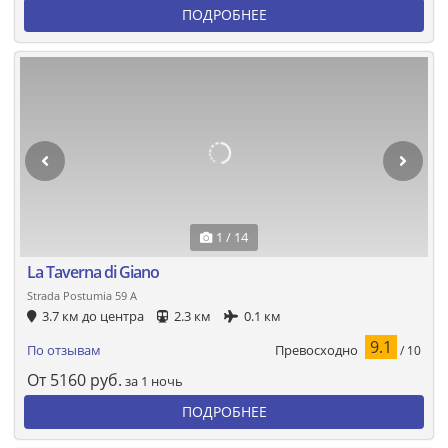
ПОДРОБНЕЕ
1 / 14
La Taverna di Giano
Strada Postumia 59 A
3.7 км до центра
2.3 км
0.1 км
9.1
Превосходно
По отзывам
/ 10
От
5160
руб.
за 1 ночь
ПОДРОБНЕЕ