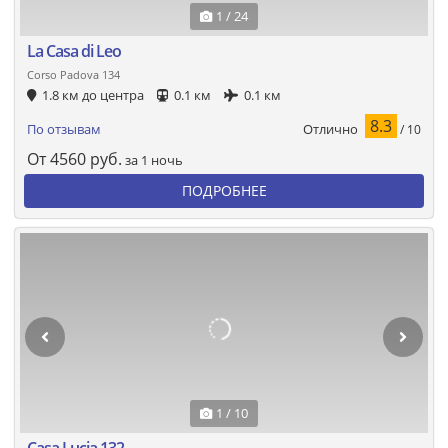
1 / 24
La Casa di Leo
Corso Padova 134
1.8 км до центра
0.1 км
0.1 км
8.3
Отлично
По отзывам
/ 10
От
4560
руб.
за 1 ночь
ПОДРОБНЕЕ
1 / 10
Casa Lucia 132