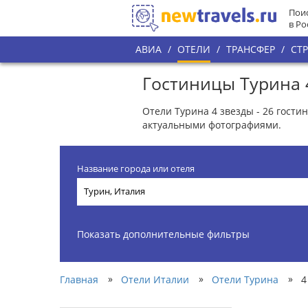
Поис
в Ро
АВИА
/
ОТЕЛИ
/
ТРАНСФЕР
/
СТ
Гостиницы Турина 
Отели Турина 4 звезды - 26 гост
актуальными фотографиями.
Название города или отеля
Показать дополнительные фильтры
»
»
»
Главная
Отели Италии
Отели Турина
4