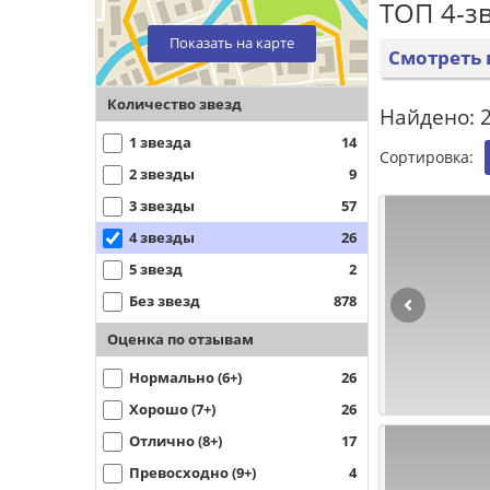
ТОП 4-з
Показать на карте
Смотреть 
Количество звезд
Найдено: 
1 звезда
14
Сортировка:
2 звезды
9
3 звезды
57
4 звезды
26
5 звезд
2
Без звезд
878
Оценка по отзывам
Нормально (6+)
26
Хорошо (7+)
26
Отлично (8+)
17
Превосходно (9+)
4