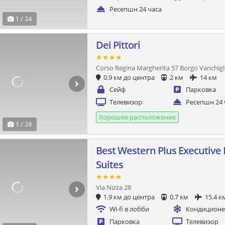
Ресепшн 24 часа
1 / 24
Dei Pittori
★★★★
Corso Regina Margherita 57 Borgo Vanchigl
0.9 км до центра
2 км
14 км
Сейф
Парковка
Телевизор
Ресепшн 24 
Хорошее расположение
1 / 24
Best Western Plus Executive 
Suites
★★★★
Via Nizza 28
1.9 км до центра
0.7 км
15.4 к
Wi-fi в лобби
Кондицион
Парковка
Телевизор