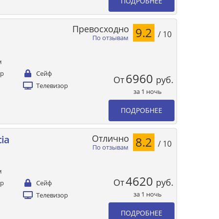
ПОДРОБНЕЕ
Превосходно
9.2
/ 10
По отзывам
м
ер
Сейф
6960
От
руб.
Телевизор
за 1 ночь
ПОДРОБНЕЕ
Отлично
cia
8.2
/ 10
По отзывам
м
4620
От
руб.
ер
Сейф
за 1 ночь
Телевизор
ПОДРОБНЕЕ