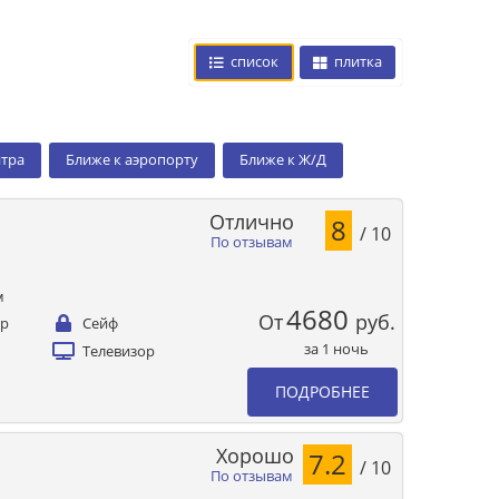
список
плитка
нтра
Ближе к аэропорту
Ближе к Ж/Д
Отлично
8
/ 10
По отзывам
м
4680
От
руб.
ер
Сейф
за 1 ночь
Телевизор
ПОДРОБНЕЕ
Хорошо
7.2
/ 10
По отзывам