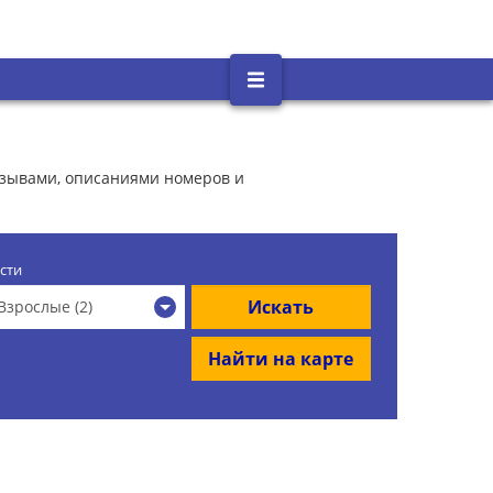
тзывами, описаниями номеров и
сти
Искать
Взрослые (2)
Найти на карте