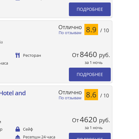
ПОДРОБНЕЕ
Отлично
8.9
/ 10
По отзывам
ia
8460
От
руб.
Ресторан
за 1 ночь
часа
ПОДРОБНЕЕ
Отлично
Hotel and
8.6
/ 10
По отзывам
4620
От
руб.
м
за 1 ночь
ер
Сейф
Ресепшн 24 часа