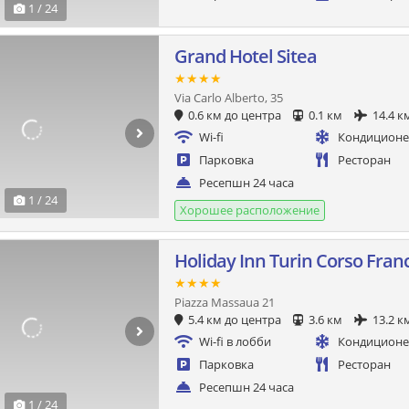
1 / 24
Grand Hotel Sitea
★★★★
Via Carlo Alberto, 35
0.6 км до центра
0.1 км
14.4 к
Wi-fi
Кондицион
Парковка
Ресторан
Ресепшн 24 часа
1 / 24
Хорошее расположение
Holiday Inn Turin Corso Fran
★★★★
Piazza Massaua 21
5.4 км до центра
3.6 км
13.2 к
Wi-fi в лобби
Кондицион
Парковка
Ресторан
Ресепшн 24 часа
1 / 24