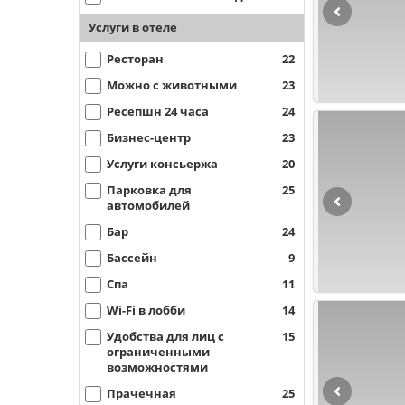
Услуги в отеле
Ресторан
22
Можно с животными
23
Ресепшн 24 часа
24
Бизнес-центр
23
Услуги консьержа
20
Парковка для
25
автомобилей
Бар
24
Бассейн
9
Спа
11
Wi-Fi в лобби
14
Удобства для лиц с
15
ограниченными
возможностями
Прачечная
25