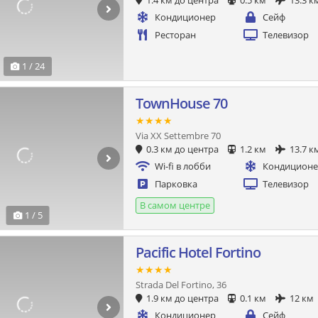
1.4 км до центра
0.5 км
13.3 к
Кондиционер
Сейф
Ресторан
Телевизор
1 / 24
TownHouse 70
★★★★
Via XX Settembre 70
0.3 км до центра
1.2 км
13.7 к
Wi-fi в лобби
Кондицион
Парковка
Телевизор
В самом центре
1 / 5
Pacific Hotel Fortino
★★★★
Strada Del Fortino, 36
1.9 км до центра
0.1 км
12 км
Кондиционер
Сейф