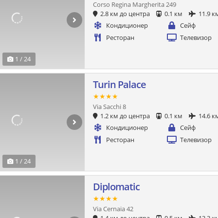
Corso Regina Margherita 249
2.8 км до центра
0.1 км
11.9 к
Кондиционер
Сейф
Ресторан
Телевизор
1 / 24
Turin Palace
★★★★
Via Sacchi 8
1.2 км до центра
0.1 км
14.6 к
Кондиционер
Сейф
Ресторан
Телевизор
1 / 24
Diplomatic
★★★★
Via Cernaia 42