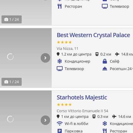
Ресторан
Телевизор
1 / 24
Best Western Crystal Palace
★★★★
Via Nizza, 11
1.2 км до центра
0.2 км
14.8 к
Кондиционер
Сейф
Телевизор
Ресепшн 24 
1 / 24
Starhotels Majestic
★★★★
Corso Vittorio Emanuele II 54
1 км до центра
0.3 км
14.6 км
Wi-fi в лобби
Кондицион
Парковка
Ресторан