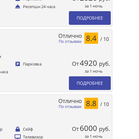
за 1 ночь
Ресепшн 24 часа
ПОДРОБНЕЕ
Отлично
8.4
/ 10
По отзывам
м
4920
От
руб.
Парковка
за 1 ночь
часа
ПОДРОБНЕЕ
Отлично
8.8
/ 10
По отзывам
6000
От
руб.
ер
Сейф
за 1 ночь
Телевизор