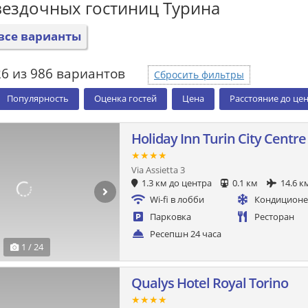
вездочных гостиниц Турина
все варианты
26 из 986 вариантов
Сбросить фильтры
Популярность
Оценка гостей
Цена
Расстояние до це
Holiday Inn Turin City Centre
★★★★
Via Assietta 3
1.3 км до центра
0.1 км
14.6 к
Wi-fi в лобби
Кондицион
Парковка
Ресторан
Ресепшн 24 часа
1 / 24
Qualys Hotel Royal Torino
★★★★