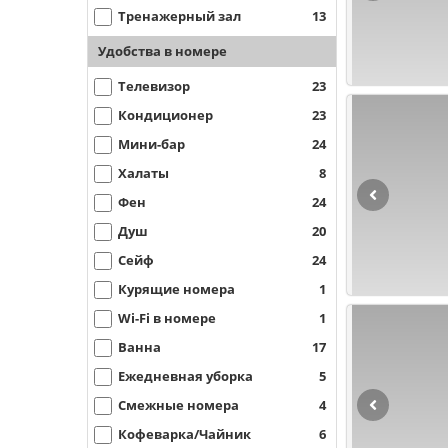
Тренажерный зал
13
Удобства в номере
Телевизор
23
Кондиционер
23
Мини-бар
24
Халаты
8
Фен
24
Душ
20
Сейф
24
Курящие номера
1
Wi-Fi в номере
1
Ванна
17
Ежедневная уборка
5
Смежные номера
4
Кофеварка/Чайник
6