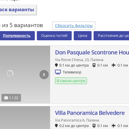
все варианты
 из 5 вариантов
Сбросить фильтры
Популярность
Оценка гостей
Цена
Расстояние до ц
Don Pasquale Scontrone Ho
Via Rione Chiesa, 23, Палена
0.1 км до центра
0.1 км
0.1 км
Телевизор
В самом центре
1 / 22
Villa Panoramica Belvedere
Via Panoramica 6, Палена
0.2 км до центра
0.1 км
0.1 км