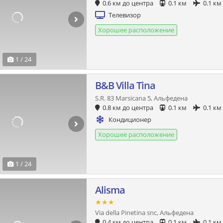
0.6 км до центра
0.1 км
0.1 км
Телевизор
Хорошее расположение
1 / 24
B&B Villa Tina
S.R. 83 Marsicana 5, Альфедена
0.8 км до центра
0.1 км
0.1 км
Кондиционер
Хорошее расположение
1 / 24
Alisma
★★★
Via della Pinetina snc, Альфедена
0.4 км до центра
0.1 км
0.1 км