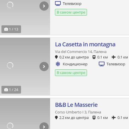
Телевизор
В самом центре
1 / 13
La Casetta in montagna
Via del Commercio 14, Палена
0.2 км до центра
0.1 км
0.1 км
Кондиционер
Телевизор
В самом центре
1 / 24
B&B Le Masserie
Corso Umberto I 3, Палена
2.2 км до центра
0.1 км
0.1 км