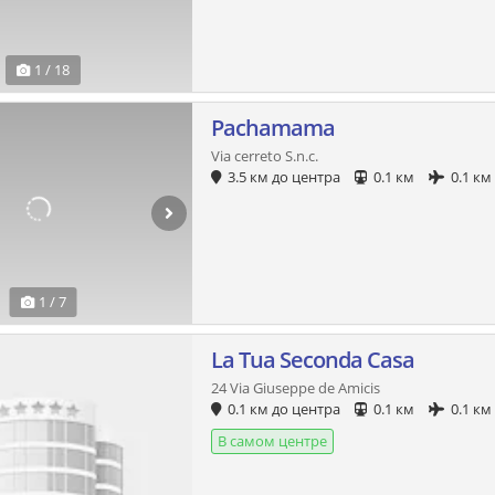
1 / 18
Pachamama
Via cerreto S.n.c.
3.5 км до центра
0.1 км
0.1 км
1 / 7
La Tua Seconda Casa
24 Via Giuseppe de Amicis
0.1 км до центра
0.1 км
0.1 км
В самом центре