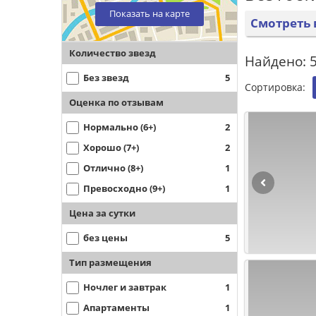
Показать на карте
Смотреть 
Количество звезд
Найдено: 5
Без звезд
5
Сортировка:
Оценка по отзывам
Нормально (6+)
2
Хорошо (7+)
2
Отлично (8+)
1
Превосходно (9+)
1
Цена за сутки
без цены
5
Тип размещения
Ночлег и завтрак
1
Апартаменты
1