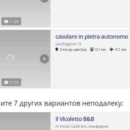
1 / 24
casolare in pietra autonomo
via Dragone 13
2 км до центра
0.1 км
0.1 км
1 / 10
ите 7 других вариантов неподалеку:
Il Vicoletto B&B
III Vicolo Casili Snc, Альфедена