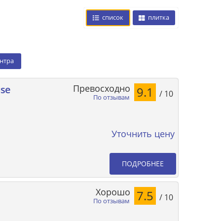
список
плитка
ентра
Превосходно
use
9.1
/ 10
По отзывам
Уточнить цену
ПОДРОБНЕЕ
Хорошо
7.5
/ 10
По отзывам