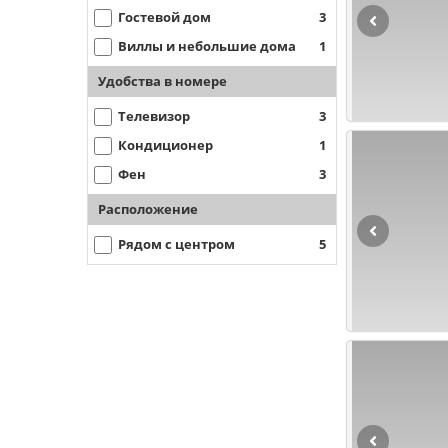
Гостевой дом
3
Виллы и небольшие дома
1
Удобства в номере
Телевизор
3
Кондиционер
1
Фен
3
Расположение
Рядом с центром
5