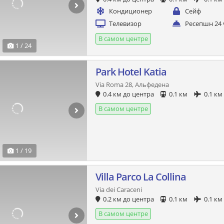
Кондиционер
Сейф
Телевизор
Ресепшн 24 
В самом центре
1 / 24
Park Hotel Katia
Via Roma 28, Альфедена
0.4 км до центра
0.1 км
0.1 км
В самом центре
1 / 19
Villa Parco La Collina
Via dei Caraceni
0.2 км до центра
0.1 км
0.1 км
В самом центре