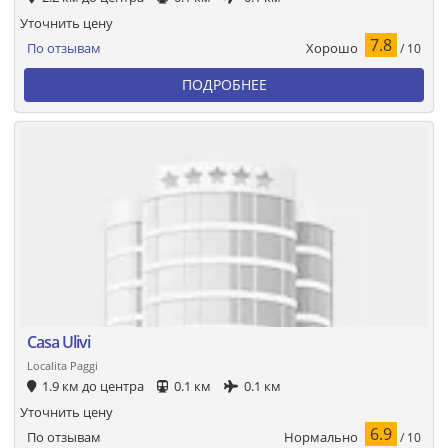
Уточнить цену
7.8
Хорошо
По отзывам
/ 10
ПОДРОБНЕЕ
Casa Ulivi
Localita Paggi
1.9 км до центра
0.1 км
0.1 км
Уточнить цену
6.9
Нормально
По отзывам
/ 10