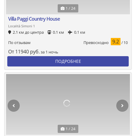
1 / 24
Villa Paggi Country House
Località Simoni 1
2.1 км до центра
0.1 км
0.1 км
9.2
Превосходно
По отзывам
/ 10
От
11940
руб.
за 1 ночь
ПОДРОБНЕЕ
1 / 24