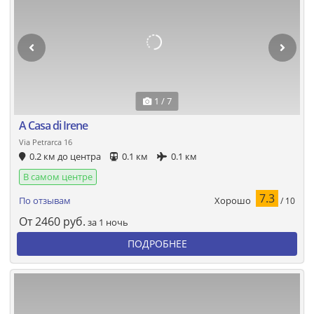
1 / 7
A Casa di Irene
Via Petrarca 16
0.2 км до центра
0.1 км
0.1 км
В самом центре
7.3
Хорошо
По отзывам
/ 10
От
2460
руб.
за 1 ночь
ПОДРОБНЕЕ