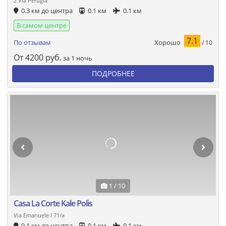
2 Via Perugia
0.3 км до центра
0.1 км
0.1 км
В самом центре
7.1
Хорошо
По отзывам
/ 10
От
4200
руб.
за 1 ночь
ПОДРОБНЕЕ
1 / 10
Casa La Corte Kale Polis
Via Emanuele I 71/a
0.1 км до центра
0.1 км
0.1 км