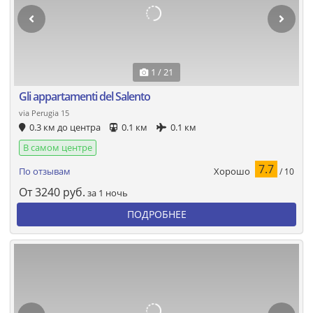
1 / 21
Gli appartamenti del Salento
via Perugia 15
0.3 км до центра
0.1 км
0.1 км
В самом центре
7.7
Хорошо
По отзывам
/ 10
От
3240
руб.
за 1 ночь
ПОДРОБНЕЕ