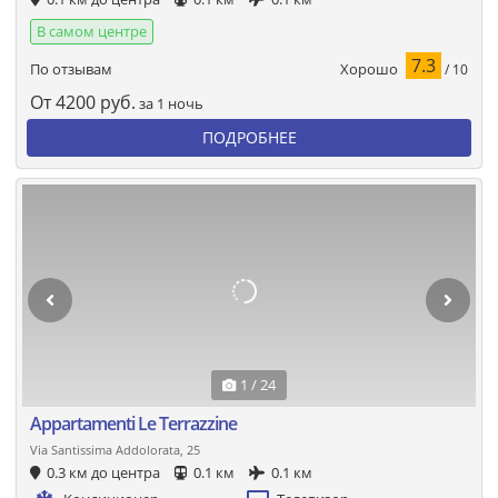
В самом центре
7.3
Хорошо
По отзывам
/ 10
От
4200
руб.
за 1 ночь
ПОДРОБНЕЕ
1 / 24
Appartamenti Le Terrazzine
Via Santissima Addolorata, 25
0.3 км до центра
0.1 км
0.1 км