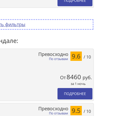
ПОДРОБНЕЕ
ть фильтры
ндале:
Превосходно
9.6
/ 10
По отзывам
8460
От
руб.
за 1 ночь
ПОДРОБНЕЕ
Превосходно
9.5
/ 10
По отзывам