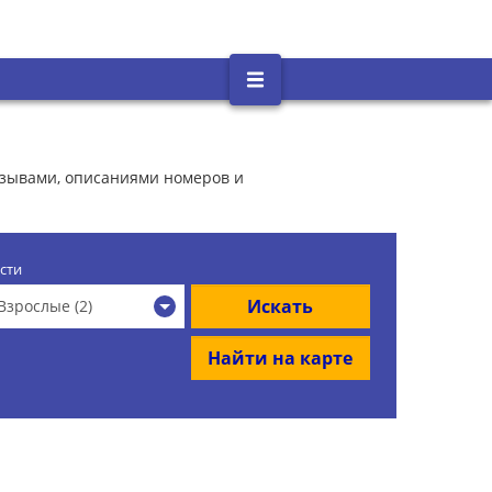
тзывами, описаниями номеров и
сти
Искать
Взрослые (2)
Найти на карте