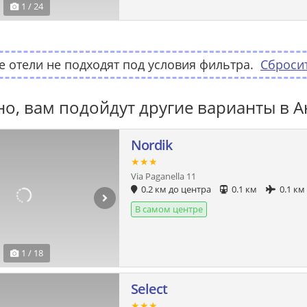
1 / 24
 отели не подходят под условия фильтра.
Сброси
о, вам подойдут другие варианты в А
Nordik
★★★
Via Paganella 11
0.2 км до центра
0.1 км
0.1 км
В самом центре
1 / 18
Select
★★★