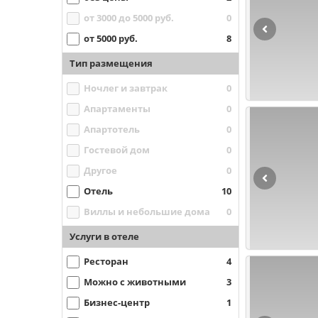
от 3000 до 5000 руб.
0
от 5000 руб.
8
Тип размещения
Ночлег и завтрак
0
Апартаменты
0
Апартотель
0
Гостевой дом
0
Другое
0
Отель
10
Виллы и небольшие дома
0
Услуги в отеле
Ресторан
4
Можно с животными
3
Бизнес-центр
1