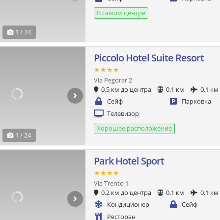
В самом центре
1 / 24
Piccolo Hotel Suite Resort
★★★★
Via Pegorar 2
0.5 км до центра
0.1 км
0.1 км
Сейф
Парковка
Телевизор
Хорошее расположение
1 / 24
Park Hotel Sport
★★★★
Via Trento 1
0.2 км до центра
0.1 км
0.1 км
Кондиционер
Сейф
Ресторан