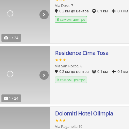
Via Dossi 7
0.3 км до центра
0.1 км
0.1 км
В самом центре
1 / 24
Residence Cima Tosa
★★★
Via San Rocco, 8
0.2 км до центра
0.1 км
0.1 км
В самом центре
1 / 24
Dolomiti Hotel Olimpia
★★★
Via Paganella 19