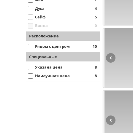
Душ
4
Сейф
5
Ванна
0
Расположение
Рядом с центром
10
Специальные
Указана цена
8
Наилучшая цена
8