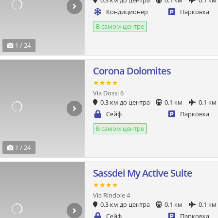
0.3 км до центра
0.1 км
0.1 км
Кондиционер
Парковка
В самом центре
1 / 24
Corona Dolomites
★★★★
Via Dossi 6
0.3 км до центра
0.1 км
0.1 км
Сейф
Парковка
В самом центре
1 / 24
Sassdei My Active Suite
★★★★
Via Rindole 4
0.3 км до центра
0.1 км
0.1 км
Сейф
Парковка