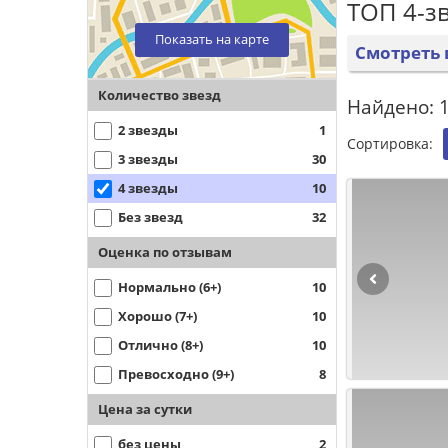
ТОП 4-з
Показать на карте
Смотреть 
Количество звезд
Найдено: 1
2 звезды
1
Сортировка:
3 звезды
30
4 звезды
10
Без звезд
32
Оценка по отзывам
Нормально (6+)
10
Хорошо (7+)
10
Отлично (8+)
10
Превосходно (9+)
8
Цена за сутки
без цены
2