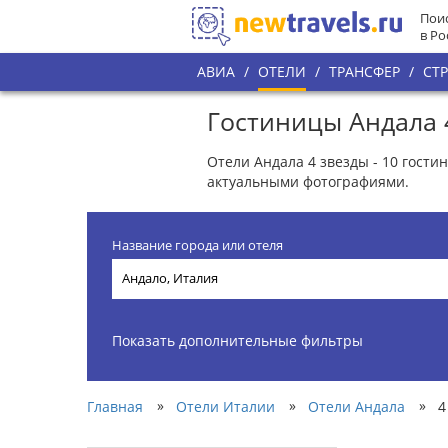
Поис
в Ро
АВИА
/
ОТЕЛИ
/
ТРАНСФЕР
/
СТ
Гостиницы Андала 
Отели Андала 4 звезды - 10 гост
актуальными фотографиями.
Название города или отеля
Показать дополнительные фильтры
»
»
»
Главная
Отели Италии
Отели Андала
4