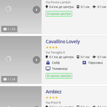
Via Ponte Lambin
0.4 км до центра
0.1 км
0.1 км
В самом центре
1 / 24
Cavallino Lovely
★★★★
Via Tenaglia 9
0.1 км до центра
0.1 км
0.1 км
Сейф
Парковка
Телевизор
В самом центре
1 / 24
Ambiez
★★★★
Via Priori 8