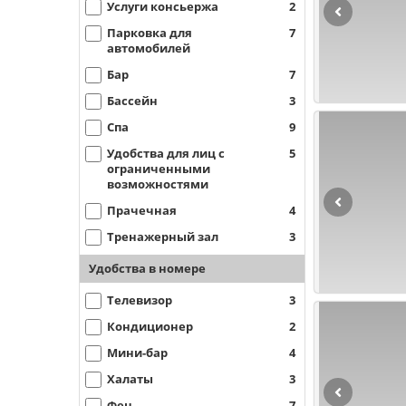
Услуги консьержа
2
Парковка для
7
автомобилей
Бар
7
Бассейн
3
Спа
9
Удобства для лиц с
5
ограниченными
возможностями
Прачечная
4
Тренажерный зал
3
Удобства в номере
Телевизор
3
Кондиционер
2
Мини-бар
4
Халаты
3
Фен
7