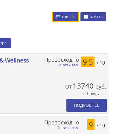
список
плитка
нтра
Превосходно
 & Wellness
9.5
/ 10
По отзывам
13740
От
руб.
за 1 ночь
ПОДРОБНЕЕ
Превосходно
9
/ 10
По отзывам