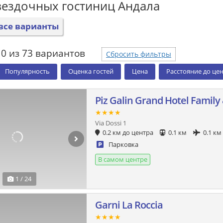
вездочных гостиниц Андала
все варианты
0 из 73 вариантов
Сбросить фильтры
Популярность
Оценка гостей
Цена
Расстояние до це
Piz Galin Grand Hotel Family
★★★★
Via Dossi 1
0.2 км до центра
0.1 км
0.1 км
Парковка
В самом центре
1 / 24
Garni La Roccia
★★★★