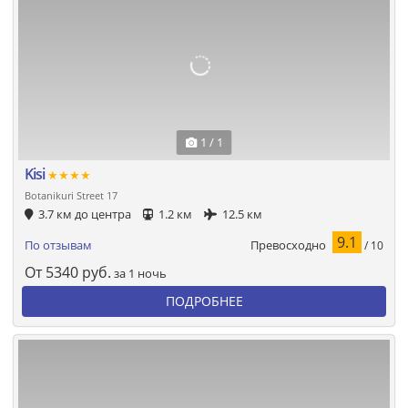
1 / 1
Kisi
★★★★
Botanikuri Street 17
3.7 км до центра
1.2 км
12.5 км
9.1
Превосходно
По отзывам
/ 10
От
5340
руб.
за 1 ночь
ПОДРОБНЕЕ