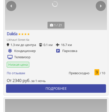
1 / 21
Dalida
★★★★
Likhauri Street 6a
1.3 км до центра
0.1 км
16.7 км
Кондиционер
Парковка
Телевизор
Низкая цена
9
Превосходно
По отзывам
/ 10
От
2340
руб.
за 1 ночь
ПОДРОБНЕЕ