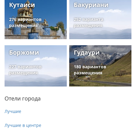
Кутаиси
Бакуриани
276 вариантов
252 варианта
размещения
размещения
Боржоми
Гудаури
227 вариантов
180 вариантов
размещения
размещения
Отели города
Лучшие
Лучшие в центре