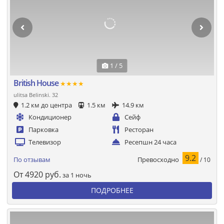
1 / 5
British House
★★★★
ulitsa Belinski. 32
1.2 км до центра
1.5 км
14.9 км
Кондиционер
Сейф
Парковка
Ресторан
Телевизор
Ресепшн 24 часа
9.2
Превосходно
По отзывам
/ 10
От
4920
руб.
за 1 ночь
ПОДРОБНЕЕ