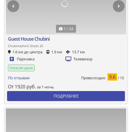
1 / 24
Guest House Chubini
Chubinashvili Street 20
1.6 км до центра
1.9 км
13.7 км
Парковка
Телевизор
Низкая цена
9.6
Превосходно
По отзывам
/ 10
От
1920
руб.
за 1 ночь
ПОДРОБНЕЕ