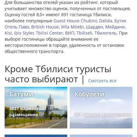
Для большинства отелей указан их рейтинг, который
учитывает множество оценок, полученных от постояльцев.
Оценку гостей 8,0+ имеют 891 гостиница Тбилиси,
наиболее популярные
Guest House Chubini
,
Dalida
,
Бутик
Отель Паво
,
British House
,
Villa Mtiebi
,
Шарден
,
Мейдани
,
Kisi
,
ibis Styles Tbilisi Center
,
ВИП
,
Tbiliseli
,
Тбилотель
. При
выборе гостиницы обращайте внимание ее
месторасположение в городе, удаленность от остановок
общественного транспорта.
Кроме Тбилиси туристы
часто выбирают |
Смотреть все
Батуми
Кобулети
3827 вариантов
размещения
291 вариант размещения