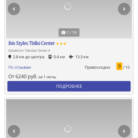
1 / 19
ibis Styles Tbilisi Center
★★★
Galaktion Tabidze Street 4
2.8 км до центра
0.4 км
13.3 км
9
Превосходно
По отзывам
/ 10
От
6240
руб.
за 1 ночь
ПОДРОБНЕЕ