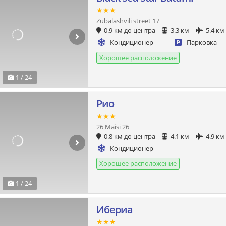
★★★
Zubalashvili street 17
0.9 км до центра
3.3 км
5.4 км
Кондиционер
Парковка
Хорошее расположение
1 / 24
Рио
★★★
26 Maisi 26
0.8 км до центра
4.1 км
4.9 км
Кондиционер
Хорошее расположение
1 / 24
Ибериа
★★★