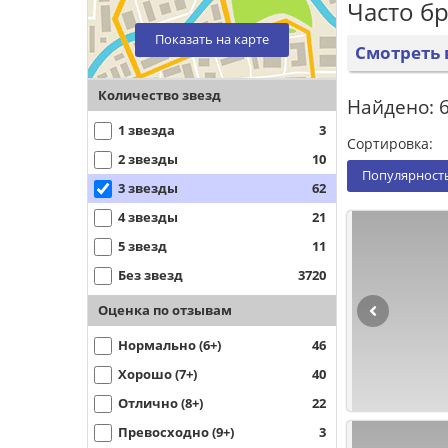
Часто б
Показать на карте
Смотреть 
Количество звезд
Найдено: 
1 звезда
3
Сортировка:
2 звезды
10
Популярност
3 звезды
62
4 звезды
21
5 звезд
11
Без звезд
3720
Оценка по отзывам
Нормально (6+)
46
Хорошо (7+)
40
Отлично (8+)
22
Превосходно (9+)
3