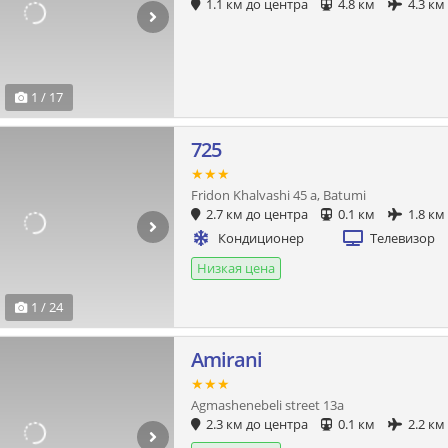
1.1 км до центра
4.8 км
4.3 км
1 / 17
725
★★★
Fridon Khalvashi 45 a, Batumi
2.7 км до центра
0.1 км
1.8 км
Кондиционер
Телевизор
Низкая цена
1 / 24
Amirani
★★★
Agmashenebeli street 13a
2.3 км до центра
0.1 км
2.2 км