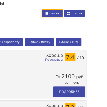
цы
список
плитка
 к аэропорту
Ближе к пляжу
Ближе к Ж/Д
Хорошо
7.4
/ 10
По отзывам
2100
От
руб.
за 1 ночь
ПОДРОБНЕЕ
Хорошо