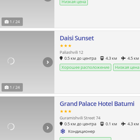
Низкая цена
1 / 24
Daisi Sunset
★★★
Paliashvili 12
0.5 км до центра
4.3 км
4.5 км
Хорошее расположение
Низкая цена
1 / 24
Grand Palace Hotel Batumi
★★★
Guramishvili Street 74
0.5 км до центра
0.1 км
4.3 км
Кондиционер