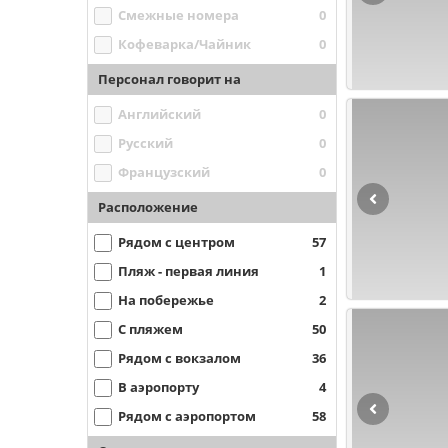
Смежные номера
0
Кофеварка/Чайник
0
Персонал говорит на
Английский
0
Русский
0
Французский
0
Расположение
Рядом с центром
57
Пляж - первая линия
1
На побережье
2
С пляжем
50
Рядом с вокзалом
36
В аэропорту
4
Рядом с аэропортом
58