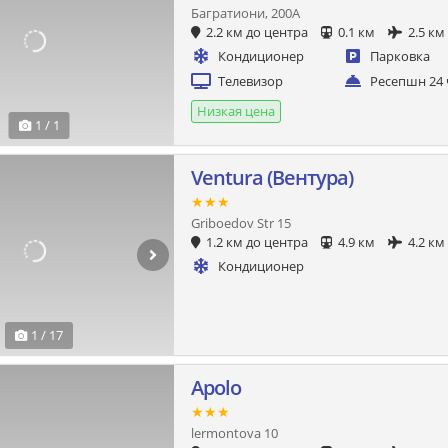
Багратиони, 200А
2.2 км до центра
0.1 км
2.5 км
Кондиционер
Парковка
Телевизор
Ресепшн 24 
Низкая цена
1 / 1
Ventura (Вентура)
★★★
Griboedov Str 15
1.2 км до центра
4.9 км
4.2 км
Кондиционер
1 / 17
Apolo
★★★
lermontova 10