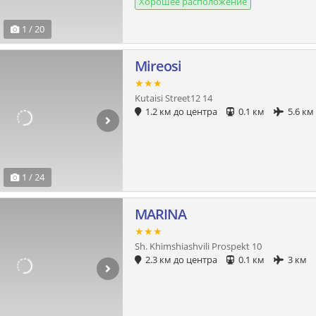
Хорошее расположение
1 / 20
Mireosi
★★★
Kutaisi Street12 14
1.2 км до центра
0.1 км
5.6 км
1 / 24
MARINA
★★★
Sh. Khimshiashvili Prospekt 10
2.3 км до центра
0.1 км
3 км