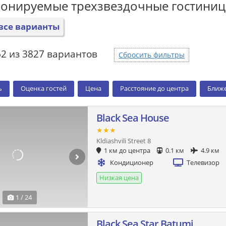
ронируемые трехзвездочные гостини
все варианты
62 из 3827 вариантов
Сбросить фильтры
ь
Оценка гостей
Цена
Расстояние до центра
Ближе
Black Sea House
★★★
Kldiashvili Street 8
1 км до центра
0.1 км
4.9 км
Кондиционер
Телевизор
Низкая цена
1 / 24
Black Sea Star Batumi