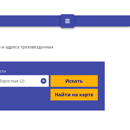
в и адреса трехзвездочных
сти
Искать
Взрослые (2)
Найти на карте