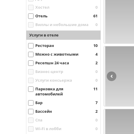
Хостел
0
Отель
61
Виллы и небольшие дома
0
Услуги в отеле
Ресторан
10
Можно с животными
4
Ресепшн 24 часа
2
Бизнес-центр
0
Услуги консьержа
0
Парковка для
11
автомобилей
Бар
7
Бассейн
2
Спа
0
Wi-Fi в лобби
0