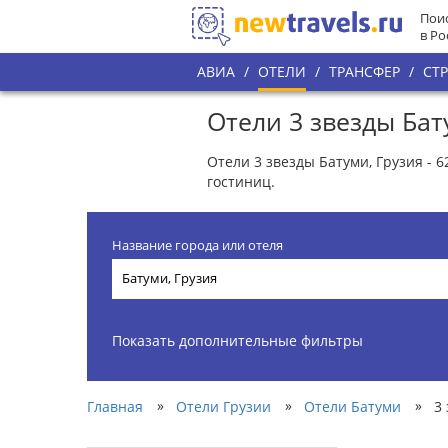
Поис
в Ро
АВИА
/
ОТЕЛИ
/
ТРАНСФЕР
/
СТ
Отели 3 звезды Бат
Отели 3 звезды Батуми, Грузия - 
гостиниц.
Название города или отеля
Показать дополнительные фильтры
»
»
»
Главная
Отели Грузии
Отели Батуми
3