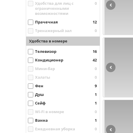
Удобства для лиц с
0
ограниченными
возможностями
Прачечная
12
Тренажерный зал
0
Удобства в номере
Телевизор
16
Кондиционер
42
Мини-бар
0
Халаты
0
Фен
9
Душ
1
Сейф
1
Wi-Fi в номере
0
Ванна
1
Ежедневная уборка
0