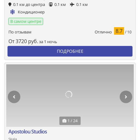
0.1 км до центра
0.1 км
0.1 км
Кондиционер
В самом центре
8.7
Отлично
По отзывам
/ 10
От
3720
руб.
за 1 ночь
ПОДРОБНЕЕ
1 / 24
Apostolou Studios
Skala