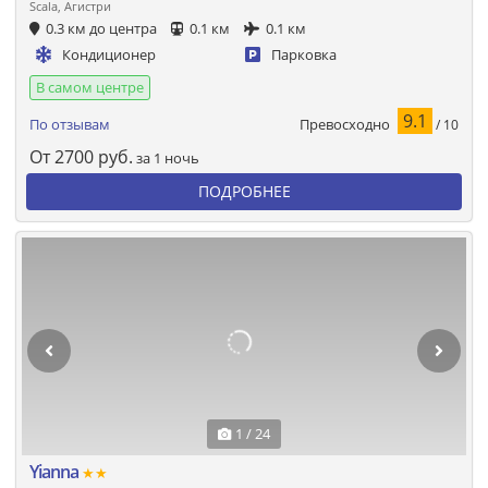
Scala, Агистри
0.3 км до центра
0.1 км
0.1 км
Кондиционер
Парковка
В самом центре
9.1
Превосходно
По отзывам
/ 10
От
2700
руб.
за 1 ночь
ПОДРОБНЕЕ
1 / 24
Yianna
★★