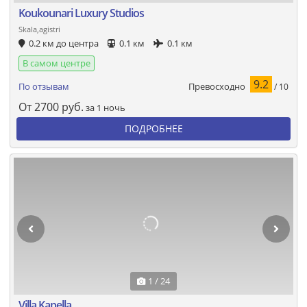
Koukounari Luxury Studios
Skala,agistri
0.2 км до центра
0.1 км
0.1 км
В самом центре
9.2
Превосходно
По отзывам
/ 10
От
2700
руб.
за 1 ночь
ПОДРОБНЕЕ
1 / 24
Villa Kapella