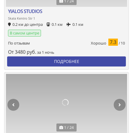
1 / 24
YIALOS STUDIOS
Skala Kentro Str 1
0.2 км до центра
0.1 км
0.1 км
В самом центре
7.3
Хорошо
По отзывам
/ 10
От
3480
руб.
за 1 ночь
ПОДРОБНЕЕ
1 / 24