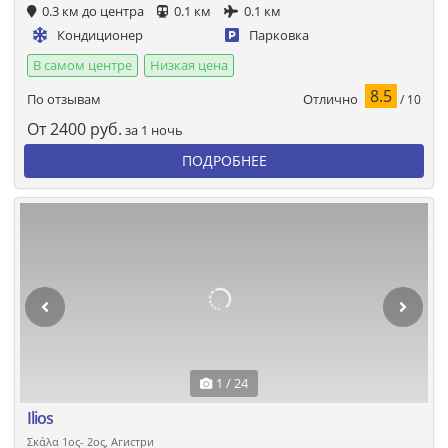
0.3 км до центра
0.1 км
0.1 км
Кондиционер
Парковка
В самом центре
Низкая цена
8.5
Отлично
По отзывам
/ 10
От
2400
руб.
за 1 ночь
ПОДРОБНЕЕ
1 / 24
Ilios
Σκάλα 1ος- 2ος, Агистри