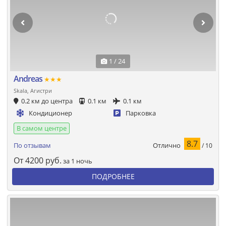
1 / 24
Andreas
★★★
Skala, Агистри
0.2 км до центра
0.1 км
0.1 км
Кондиционер
Парковка
В самом центре
8.7
Отлично
По отзывам
/ 10
От
4200
руб.
за 1 ночь
ПОДРОБНЕЕ