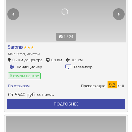
1 / 24
Saronis
★★★
Main Street, Агистри
0.2 км до центра
0.1 км
0.1 км
Кондиционер
Телевизор
В самом центре
9.3
Превосходно
По отзывам
/ 10
От
5640
руб.
за 1 ночь
ПОДРОБНЕЕ