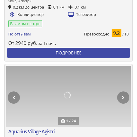
Skala, Агистри
0.2 км до центра
0.1 км
0.1 км
Кондиционер
Телевизор
В самом центре
9.2
Превосходно
По отзывам
/ 10
От
2940
руб.
за 1 ночь
ПОДРОБНЕЕ
1 / 24
Aquarius Village Agistri