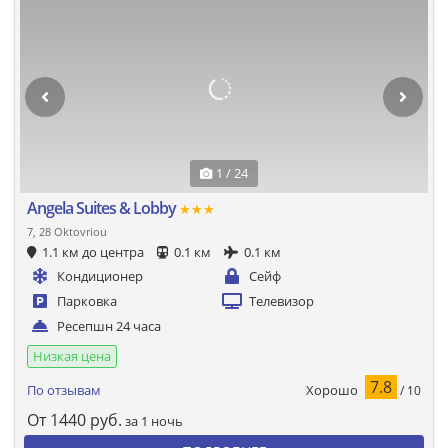
1 / 24
Angela Suites & Lobby
★★★
7, 28 Oktovriou
1.1 км до центра
0.1 км
0.1 км
Кондиционер
Сейф
Парковка
Телевизор
Ресепшн 24 часа
Низкая цена
7.8
Хорошо
По отзывам
/ 10
От
1440
руб.
за 1 ночь