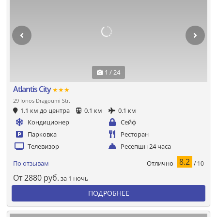
1 / 24
Atlantis City
★★★
29 Ionos Dragoumi Str.
1.1 км до центра
0.1 км
0.1 км
Кондиционер
Сейф
Парковка
Ресторан
Телевизор
Ресепшн 24 часа
8.2
Отлично
По отзывам
/ 10
От
2880
руб.
за 1 ночь
ПОДРОБНЕЕ