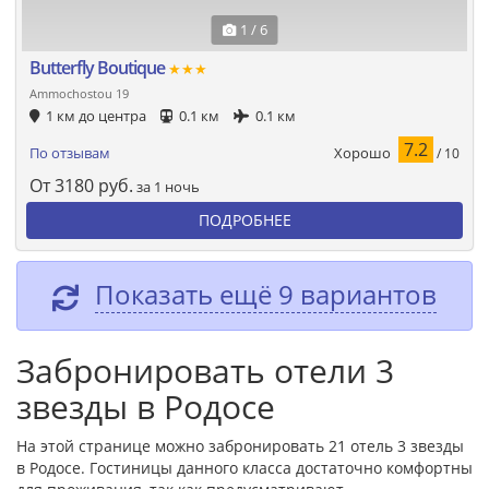
1 / 6
Butterfly Boutique
★★★
Ammochostou 19
1 км до центра
0.1 км
0.1 км
7.2
Хорошо
По отзывам
/ 10
От
3180
руб.
за 1 ночь
ПОДРОБНЕЕ
Показать ещё 9 вариантов
Забронировать отели 3
звезды в Родосе
На этой странице можно забронировать 21 отель 3 звезды
в Родосе. Гостиницы данного класса достаточно комфортны