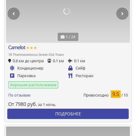
1 / 24
Camelot
★★★
18 Themistokleous Street Old Town
0.6 км до центра
0.1 км
0.1 км
Кондиционер
Сейф
Парковка
Ресторан
Хорошее расположение
9.5
Превосходно
По отзывам
/ 10
От
7980
руб.
за 1 ночь
ПОДРОБНЕЕ