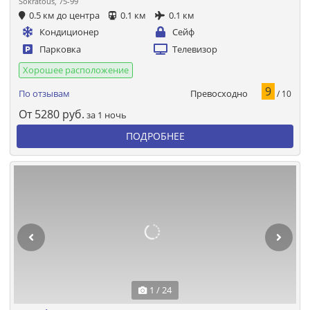
Sokratous, 75-99
0.5 км до центра
0.1 км
0.1 км
Кондиционер
Сейф
Парковка
Телевизор
Хорошее расположение
9
Превосходно
По отзывам
/ 10
От
5280
руб.
за 1 ночь
ПОДРОБНЕЕ
1 / 24