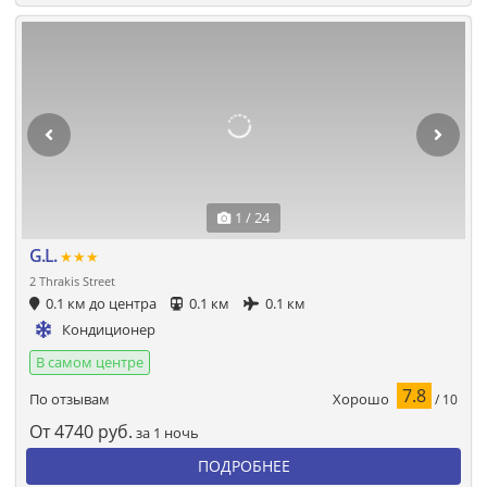
1 / 24
G.L.
★★★
2 Thrakis Street
0.1 км до центра
0.1 км
0.1 км
Кондиционер
В самом центре
7.8
Хорошо
По отзывам
/ 10
От
4740
руб.
за 1 ночь
ПОДРОБНЕЕ