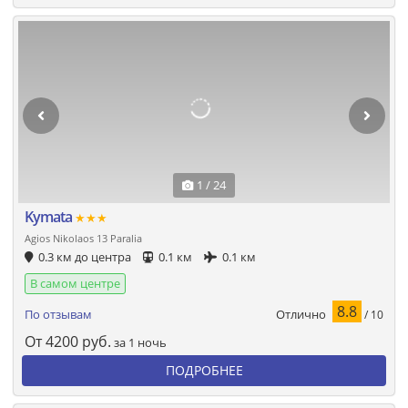
1 / 24
Kymata
★★★
Agios Nikolaos 13 Paralia
0.3 км до центра
0.1 км
0.1 км
В самом центре
8.8
Отлично
По отзывам
/ 10
От
4200
руб.
за 1 ночь
ПОДРОБНЕЕ