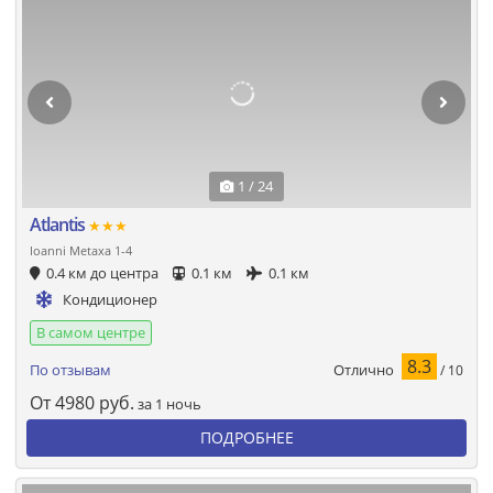
1 / 24
Atlantis
★★★
Ioanni Metaxa 1-4
0.4 км до центра
0.1 км
0.1 км
Кондиционер
В самом центре
8.3
Отлично
По отзывам
/ 10
От
4980
руб.
за 1 ночь
ПОДРОБНЕЕ