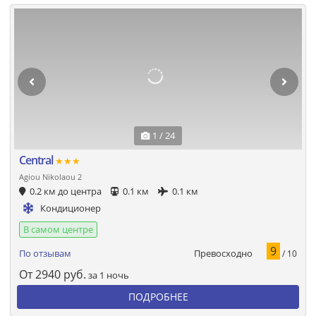
1 / 24
Central
★★★
Agiou Nikolaou 2
0.2 км до центра
0.1 км
0.1 км
Кондиционер
В самом центре
9
Превосходно
По отзывам
/ 10
От
2940
руб.
за 1 ночь
ПОДРОБНЕЕ