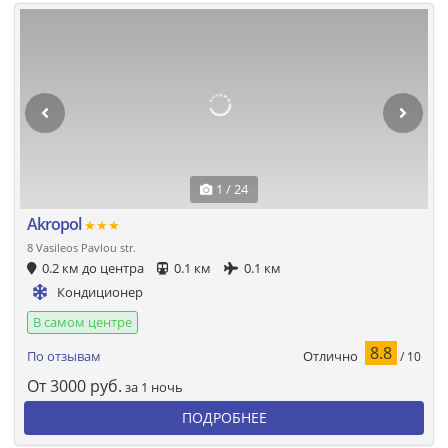
1 / 24
Akropol
★★★
8 Vasileοs Pavlou str.
0.2 км до центра
0.1 км
0.1 км
Кондиционер
В самом центре
8.8
Отлично
По отзывам
/ 10
От
3000
руб.
за 1 ночь
ПОДРОБНЕЕ