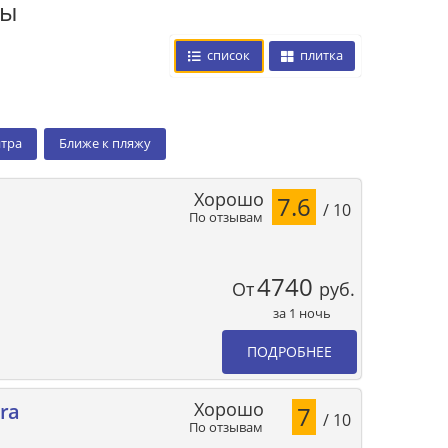
цы
список
плитка
нтра
Ближе к пляжу
Хорошо
7.6
/ 10
По отзывам
4740
От
руб.
за 1 ночь
ПОДРОБНЕЕ
Хорошо
ira
7
/ 10
По отзывам