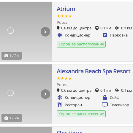
Atrium
★★★★
Potos
0.8 км до центра
0.1 км
0.1 км
Кондиционер
Парковка
Хорошее расположение
1 / 24
Alexandra Beach Spa Resort
★★★★
Potos
0.6 км до центра
0.1 км
0.1 км
Кондиционер
Сейф
Ресторан
Телевизор
Хорошее расположение
1 / 24