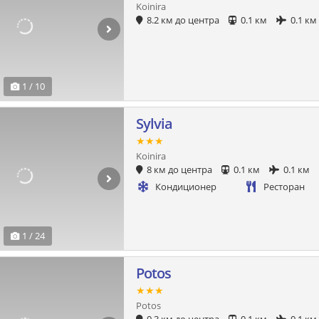
Koinira
8.2 км до центра
0.1 км
0.1 км
1 / 10
Sylvia
★★★
Koinira
8 км до центра
0.1 км
0.1 км
Кондиционер
Ресторан
1 / 24
Potos
★★★
Potos