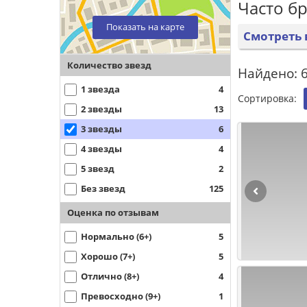
Часто б
Показать на карте
Смотреть 
Количество звезд
Найдено: 6
1 звезда
4
Сортировка:
2 звезды
13
3 звезды
6
4 звезды
4
5 звезд
2
Без звезд
125
Оценка по отзывам
Нормально (6+)
5
Хорошо (7+)
5
Отлично (8+)
4
Превосходно (9+)
1