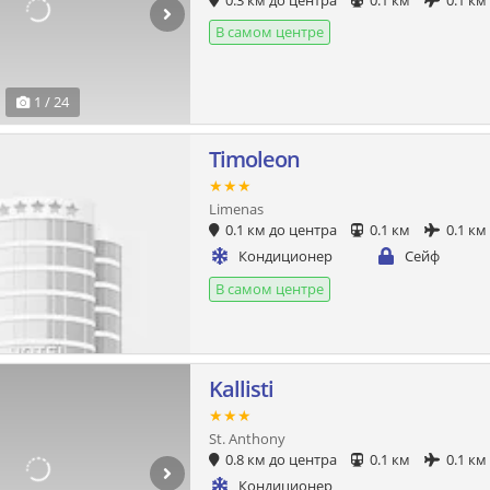
0.3 км до центра
0.1 км
0.1 км
В самом центре
1 / 24
Timoleon
★★★
Limenas
0.1 км до центра
0.1 км
0.1 км
Кондиционер
Сейф
В самом центре
Kallisti
★★★
St. Anthony
0.8 км до центра
0.1 км
0.1 км
Кондиционер