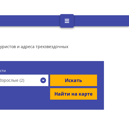
туристов и адреса трехзвездочных
сти
Искать
Взрослые (2)
Найти на карте