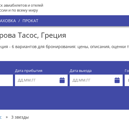
к авиабилетов и отелей
ссии и по всему миру
РАХОВКА
/
ПРОКАТ
рова Тасос, Греция
еция - 6 вариантов для бронирования: цены, описания, оценки 
Дата прибытия
Дата выезда
Го
»
с
3 звезды