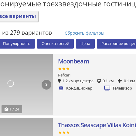
ронируемые трехзвездочные гостини
все варианты
 из 279 вариантов
Сбросить фильтры
Популярность
Оценка гостей
Цена
Расстояние до це
Moonbeam
★★★
Pefkari
1.2 км до центра
0.1 км
0.1 км
Кондиционер
Телевизор
1 / 24
Thassos Seascape Villas Koin
★★★