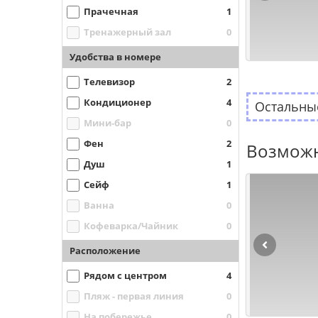
Прачечная
1
Тренажерный зал
0
Удобства в номере
Телевизор
2
Кондиционер
4
Остальные
Мини-бар
0
Фен
2
Возможн
Душ
1
Сейф
1
Ванна
0
Кофеварка/Чайник
0
Расположение
Рядом с центром
4
Пляж - первая линия
0
На побережье
0