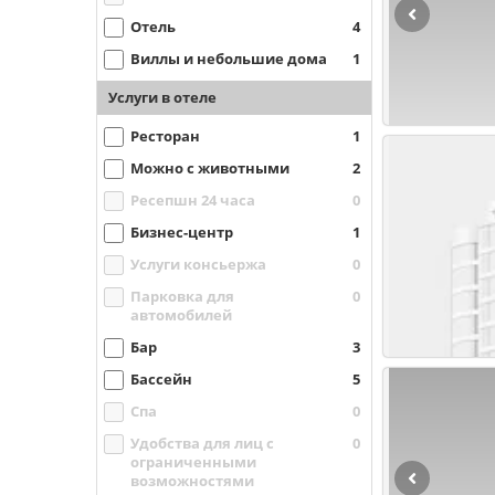
Отель
4
Виллы и небольшие дома
1
Услуги в отеле
Ресторан
1
Можно с животными
2
Ресепшн 24 часа
0
Бизнес-центр
1
Услуги консьержа
0
Парковка для
0
автомобилей
Бар
3
Бассейн
5
Спа
0
Удобства для лиц с
0
ограниченными
возможностями