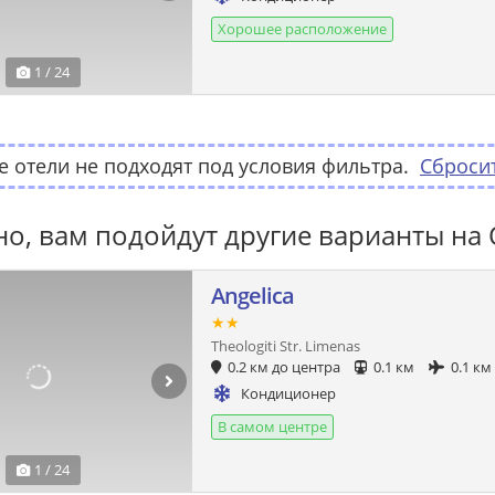
Хорошее расположение
1 / 24
 отели не подходят под условия фильтра.
Сброси
о, вам подойдут другие варианты на 
Angelica
★★
Theologiti Str. Limenas
0.2 км до центра
0.1 км
0.1 км
Кондиционер
В самом центре
1 / 24