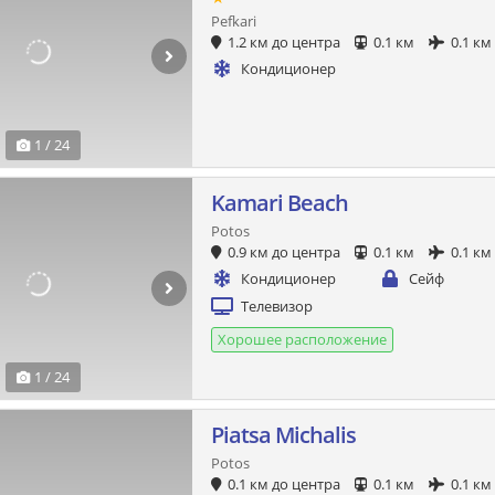
Pefkari
1.2 км до центра
0.1 км
0.1 км
Кондиционер
1 / 24
Kamari Beach
Potos
0.9 км до центра
0.1 км
0.1 км
Кондиционер
Сейф
Телевизор
Хорошее расположение
1 / 24
Piatsa Michalis
Potos
0.1 км до центра
0.1 км
0.1 км