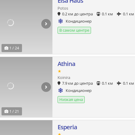
Elsa Haus
Potos
0.2 км до центра
0.1 км
0.1 км
Кондиционер
В самом центре
1 / 24
Athina
★
Koinira
7.9 км до центра
0.1 км
0.1 км
Кондиционер
Низкая цена
1 / 21
Esperia
★