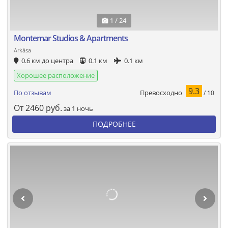
1 / 24
Montemar Studios & Apartments
Arkása
0.6 км до центра
0.1 км
0.1 км
Хорошее расположение
9.3
Превосходно
По отзывам
/ 10
От
2460
руб.
за 1 ночь
ПОДРОБНЕЕ