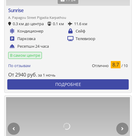
Sunrise
A. Papagou Street Pigadia Karpathou
0.3 км до центра
0.1 км
11.6 км
Кондиционер
Сейф
Парковка
Телевизор
Ресепшн 24 часа
В самом центре
8.7
Отлично
По отзывам
/ 10
От
2940
руб.
за 1 ночь
ПОДРОБНЕЕ