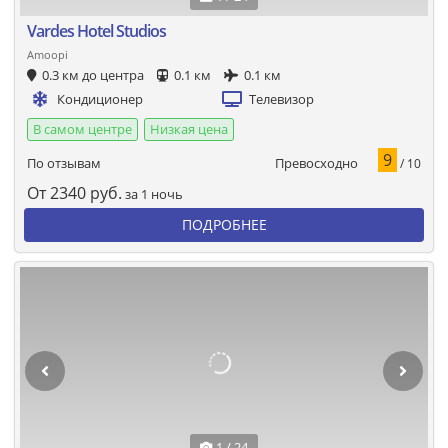
Vardes Hotel Studios
Amoopi
0.3 км до центра
0.1 км
0.1 км
Кондиционер
Телевизор
В самом центре
Низкая цена
9
Превосходно
По отзывам
/ 10
От
2340
руб.
за 1 ночь
ПОДРОБНЕЕ
1 / 24