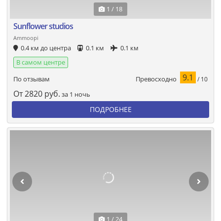
1 / 18
Sunflower studios
Ammoopi
0.4 км до центра
0.1 км
0.1 км
В самом центре
9.1
Превосходно
По отзывам
/ 10
От
2820
руб.
за 1 ночь
ПОДРОБНЕЕ
1 / 24