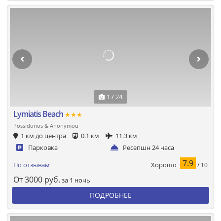
1 / 24
Lymiatis Beach
★★★
Possidonos & Anonymou
1 км до центра
0.1 км
11.3 км
Парковка
Ресепшн 24 часа
7.9
Хорошо
По отзывам
/ 10
От
3000
руб.
за 1 ночь
ПОДРОБНЕЕ