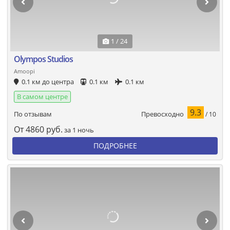
1 / 24
Olympos Studios
Amoopi
0.1 км до центра
0.1 км
0.1 км
В самом центре
9.3
Превосходно
По отзывам
/ 10
От
4860
руб.
за 1 ночь
ПОДРОБНЕЕ