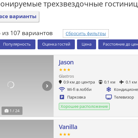
ронируемые трехзвездочные гостини
все варианты
 из 107 вариантов
Сбросить фильтры
Популярность
Оценка гостей
Цена
Расстояние до це
Jason
★★★
Glastros
0.9 км до центра
0.1 км
0.1 км
Wi-fi в лобби
Кондицион
Парковка
Телевизор
Хорошее расположение
1 / 24
Vanilla
★★★