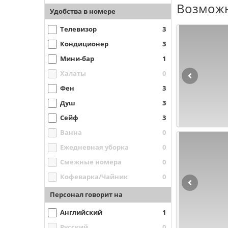
Возможн
Удобства в номере
Телевизор
3
Кондиционер
3
Мини-бар
1
Халаты
0
Фен
3
Душ
3
Сейф
3
Ванна
0
Ежедневная уборка
0
Смежные номера
0
Кофеварка/Чайник
0
Персонал говорит на
Английский
1
Русский
0