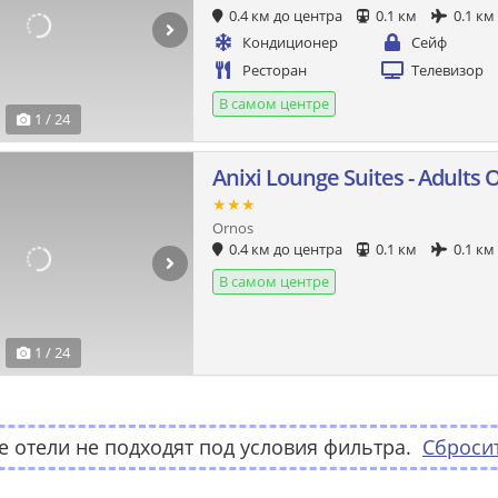
0.4 км до центра
0.1 км
0.1 км
Кондиционер
Сейф
Ресторан
Телевизор
В самом центре
1 / 24
Anixi Lounge Suites - Adults 
★★★
Ornos
0.4 км до центра
0.1 км
0.1 км
В самом центре
1 / 24
 отели не подходят под условия фильтра.
Сброси