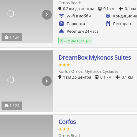
Ornos Beach
0.2 км до центра
0.1 км
0.1 км
Wi-fi в лобби
Кондицион
Парковка
Ресторан
Ресепшн 24 часа
1 / 24
В самом центре
DreamBox Mykonos Suites
★★★
Korfos Ornos, Mykonos Cyclades
1 км до центра
0.1 км
0.1 км
1 / 24
Corfos
★★★
Ornos Beach