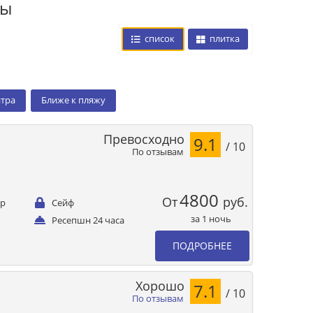
цы
список
плитка
нтра
Ближе к пляжу
Превосходно
9.1
/ 10
По отзывам
4800
От
руб.
ер
Сейф
за 1 ночь
Ресепшн 24 часа
ПОДРОБНЕЕ
Хорошо
7.1
/ 10
По отзывам