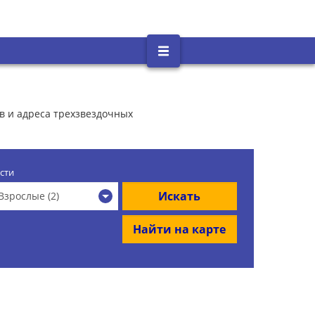
ов и адреса трехзвездочных
сти
Искать
Взрослые (2)
Найти на карте