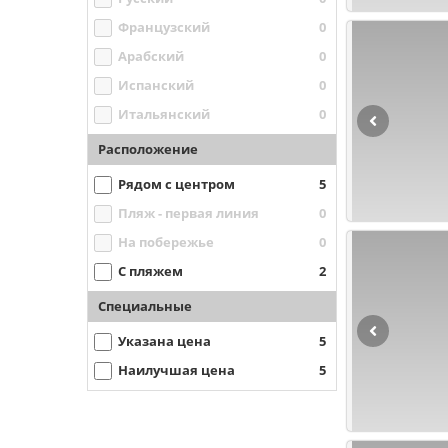
Французский
0
Арабский
0
Испанский
0
Итальянский
0
Расположение
Рядом с центром
5
Пляж - первая линия
0
На побережье
0
С пляжем
2
Специальные
Указана цена
5
Наилучшая цена
5