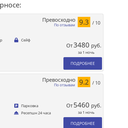
рносе:
Превосходно
9.3
/ 10
По отзывам
ер
Сейф
3480
От
руб.
за 1 ночь
ПОДРОБНЕЕ
Превосходно
9.2
/ 10
По отзывам
5460
От
руб.
Парковка
за 1 ночь
Ресепшн 24 часа
ПОДРОБНЕЕ