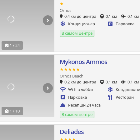
★
Ornos
0.4 км до центра
0.1 км
0.1 км
Кондиционер
Парковка
В самом центре
1 / 24
Mykonos Ammos
★★★★★
Ornos Beach
0.2 км до центра
0.1 км
0.1 км
Wi-fi в лобби
Кондицион
Парковка
Ресторан
Ресепшн 24 часа
1 / 10
В самом центре
Deliades
★★★★