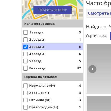
Часто б
Показать на карте
Смотреть 
Количество звезд
Найдено: 5
1 звезда
3
Сортировка:
2 звезды
1
3 звезды
5
4 звезды
6
5 звезд
5
Без звезд
87
Оценка по отзывам
Нормально (6+)
4
Хорошо (7+)
4
Отлично (8+)
3
Превосходно (9+)
1