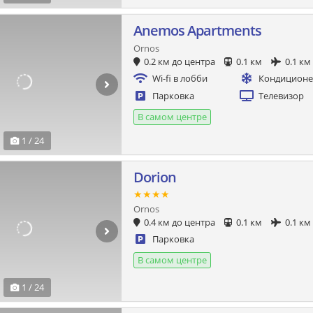
Anemos Apartments
Ornos
0.2 км до центра
0.1 км
0.1 км
Wi-fi в лобби
Кондицион
Парковка
Телевизор
В самом центре
1 / 24
Dorion
★★★★
Ornos
0.4 км до центра
0.1 км
0.1 км
Парковка
В самом центре
1 / 24