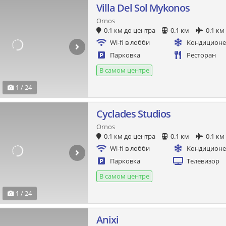
Villa Del Sol Mykonos
Ornos
0.1 км до центра
0.1 км
0.1 км
Wi-fi в лобби
Кондицион
Парковка
Ресторан
В самом центре
1 / 24
Cyclades Studios
Ornos
0.1 км до центра
0.1 км
0.1 км
Wi-fi в лобби
Кондицион
Парковка
Телевизор
В самом центре
1 / 24
Anixi