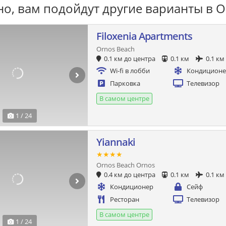
о, вам подойдут другие варианты в О
Filoxenia Apartments
Ornos Beach
0.1 км до центра
0.1 км
0.1 км
Wi-fi в лобби
Кондицион
Парковка
Телевизор
В самом центре
1 / 24
Yiannaki
★★★★
Ornos Beach Ornos
0.4 км до центра
0.1 км
0.1 км
Кондиционер
Сейф
Ресторан
Телевизор
В самом центре
1 / 24