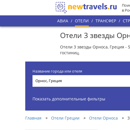
Поис
в Ро
АВИА
/
ОТЕЛИ
/
ТРАНСФЕР
/
СТ
Отели 3 звезды Орн
Отели 3 звезды Орноса, Греция - 
гостиниц.
Название города или отеля
Показать дополнительные фильтры
»
»
»
Главная
Отели Греции
Отели Орноса
3