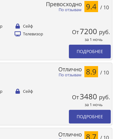
Превосходно
9.4
/ 10
По отзывам
ер
Сейф
7200
От
руб.
Телевизор
за 1 ночь
ПОДРОБНЕЕ
Отлично
8.9
/ 10
По отзывам
ер
Сейф
3480
От
руб.
за 1 ночь
ПОДРОБНЕЕ
Отлично
8.7
/ 10