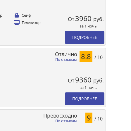
ер
Сейф
3960
От
руб.
Телевизор
за 1 ночь
ПОДРОБНЕЕ
Отлично
8.8
/ 10
По отзывам
9360
От
руб.
за 1 ночь
ПОДРОБНЕЕ
Превосходно
9
/ 10
По отзывам