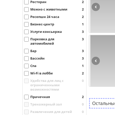
Ресторан
2
Можно с животными
2
Ресепшн 24 часа
2
Бизнес-центр
1
Услуги консьержа
3
Парковка для
3
автомобилей
Бар
3
Бассейн
3
Спа
1
Wi-Fi в лобби
2
Удобства для лиц с
0
ограниченными
возможностями
Прачечная
2
Остальные
Тренажерный зал
0
Развлечения для детей
0