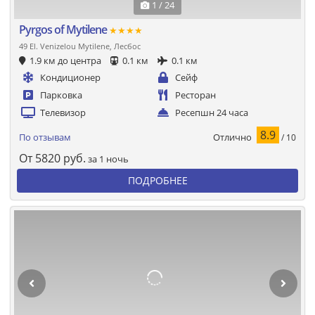
1 / 24
Pyrgos of Mytilene
★★★★
49 El. Venizelou Mytilene, Лесбос
1.9 км до центра
0.1 км
0.1 км
Кондиционер
Сейф
Парковка
Ресторан
Телевизор
Ресепшн 24 часа
8.9
Отлично
По отзывам
/ 10
От
5820
руб.
за 1 ночь
ПОДРОБНЕЕ