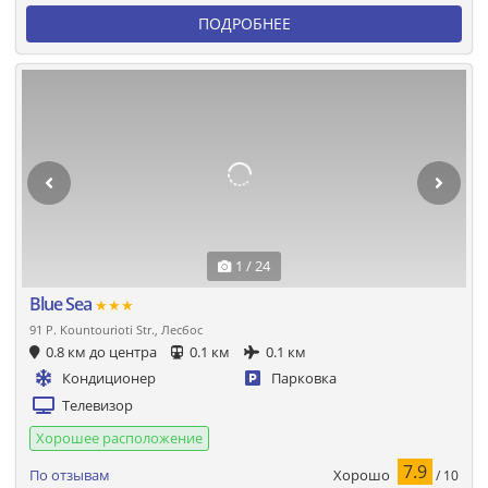
ПОДРОБНЕЕ
1 / 24
Blue Sea
★★★
91 P. Kountourioti Str., Лесбос
0.8 км до центра
0.1 км
0.1 км
Кондиционер
Парковка
Телевизор
Хорошее расположение
7.9
Хорошо
По отзывам
/ 10