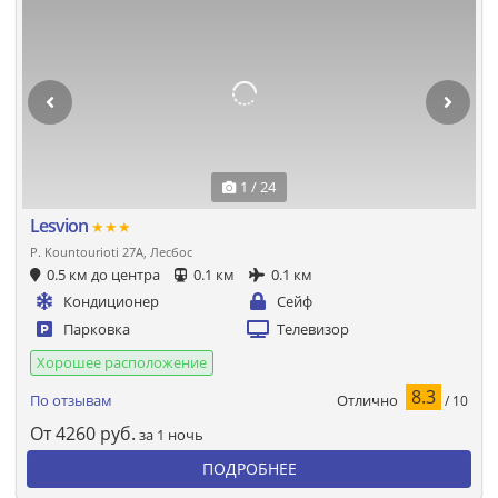
1 / 24
Lesvion
★★★
P. Kountourioti 27A, Лесбос
0.5 км до центра
0.1 км
0.1 км
Кондиционер
Сейф
Парковка
Телевизор
Хорошее расположение
8.3
Отлично
По отзывам
/ 10
От
4260
руб.
за 1 ночь
ПОДРОБНЕЕ