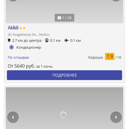
1 / 24
Aklidi
★★
26, Evagelistrias Str., Лесбос
2.7 км до центра
0.1 км
0.1 км
Кондиционер
7.9
Хорошо
По отзывам
/ 10
От
5640
руб.
за 1 ночь
ПОДРОБНЕЕ