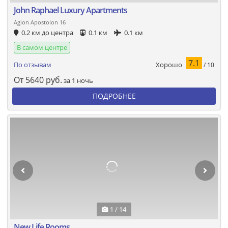
John Raphael Luxury Apartments
Agion Apostolon 16
0.2 км до центра
0.1 км
0.1 км
В самом центре
7.1
Хорошо
По отзывам
/ 10
От
5640
руб.
за 1 ночь
ПОДРОБНЕЕ
1 / 14
New Life Rooms