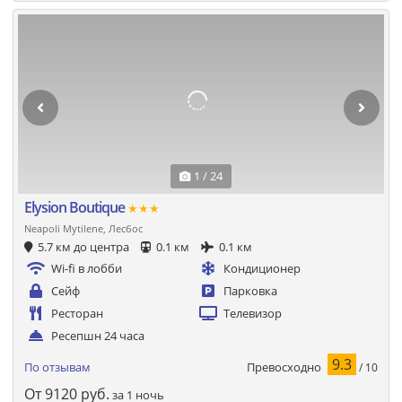
1 / 24
Elysion Boutique
★★★
Neapoli Mytilene, Лесбос
5.7 км до центра
0.1 км
0.1 км
Wi-fi в лобби
Кондиционер
Сейф
Парковка
Ресторан
Телевизор
Ресепшн 24 часа
9.3
Превосходно
По отзывам
/ 10
От
9120
руб.
за 1 ночь