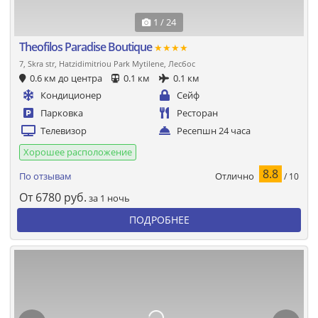
1 / 24
Theofilos Paradise Boutique
★★★★
7, Skra str, Hatzidimitriou Park Mytilene, Лесбос
0.6 км до центра
0.1 км
0.1 км
Кондиционер
Сейф
Парковка
Ресторан
Телевизор
Ресепшн 24 часа
Хорошее расположение
8.8
Отлично
По отзывам
/ 10
От
6780
руб.
за 1 ночь
ПОДРОБНЕЕ