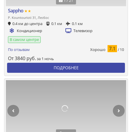
1 / 21
Sappho
★★
P. Kountourioti 31, Лесбос
0.4 км до центра
0.1 км
0.1 км
Кондиционер
Телевизор
В самом центре
7.1
Хорошо
По отзывам
/ 10
От
3840
руб.
за 1 ночь
ПОДРОБНЕЕ