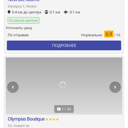
Olympou 7, Лесбос
0.4 км до центра
0.1 км
0.1 км
В самом центре
Уточнить цену
6.9
Нормально
По отзывам
/ 10
ПОДРОБНЕЕ
1 / 24
Olympias Boutique
★★★★
3 E. Vostani str