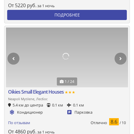
От
5220
руб.
за 1 ночь
ПОДРОБНЕЕ
1 / 24
Oikies Small Elegant Houses
★★★
Neapoli Mytilene, Лесбос
5.4 км до центра
0.1 км
0.1 км
Кондиционер
Парковка
8.6
Отлично
По отзывам
/ 10
От
4860
руб.
за 1 ночь