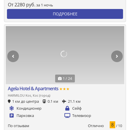
От
2280
руб.
за 1 ночь
ПОДРОБНЕЕ
1 / 24
Agela Hotel & Apartments
★★★
HARMILOU Kos, Кос (город)
1 км до центра
0.1 км
21.1 км
Кондиционер
Сейф
Парковка
Телевизор
8
Отлично
По отзывам
/ 10