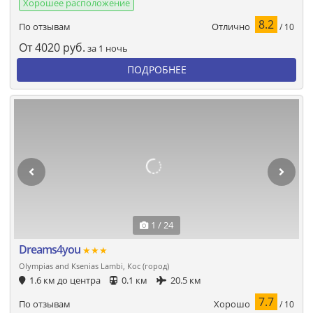
Хорошее расположение
8.2
Отлично
По отзывам
/ 10
От
4020
руб.
за 1 ночь
ПОДРОБНЕЕ
1 / 24
Dreams4you
★★★
Olympias and Ksenias Lambi, Кос (город)
1.6 км до центра
0.1 км
20.5 км
7.7
Хорошо
По отзывам
/ 10