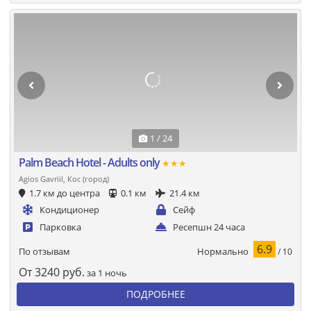
1 / 24
Palm Beach Hotel - Adults only
★★★
Agios Gavriil, Кос (город)
1.7 км до центра
0.1 км
21.4 км
Кондиционер
Сейф
Парковка
Ресепшн 24 часа
6.9
Нормально
По отзывам
/ 10
От
3240
руб.
за 1 ночь
ПОДРОБНЕЕ