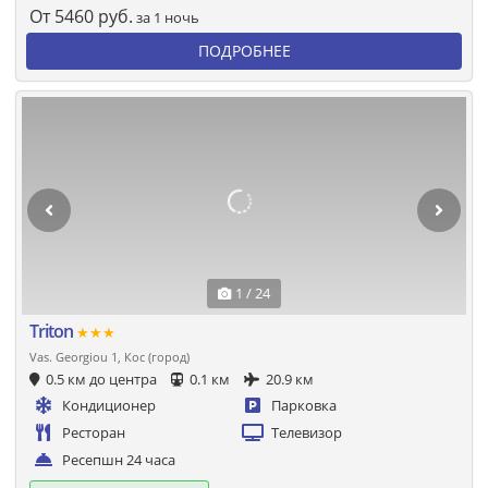
От
5460
руб.
за 1 ночь
ПОДРОБНЕЕ
1 / 24
Triton
★★★
Vas. Georgiou 1, Кос (город)
0.5 км до центра
0.1 км
20.9 км
Кондиционер
Парковка
Ресторан
Телевизор
Ресепшн 24 часа