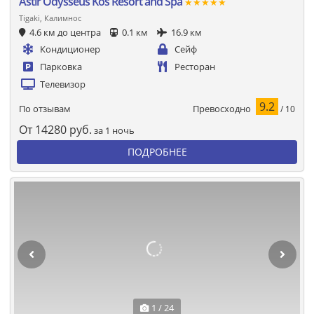
Astir Odysseus Kos Resort and Spa
★★★★★
Tigaki, Калимнос
4.6 км до центра
0.1 км
16.9 км
Кондиционер
Сейф
Парковка
Ресторан
Телевизор
9.2
Превосходно
По отзывам
/ 10
От
14280
руб.
за 1 ночь
ПОДРОБНЕЕ
1 / 24