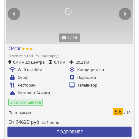
1 / 24
Oscar
★★★
El.Venizelou Str. 73, Кос (город)
0.4 км до центра
0.1 км
20.2 км
Wi-fi в лобби
Кондиционер
Сейф
Парковка
Ресторан
Телевизор
Ресепшн 24 часа
В самом центре
5.6
По отзывам
/ 10
От
94620
руб.
за 1 ночь
ПОДРОБНЕЕ