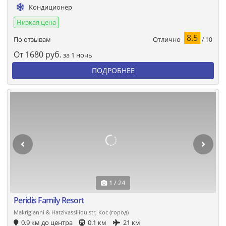
Кондиционер
Низкая цена
8.5
Отлично
По отзывам
/ 10
От
1680
руб.
за 1 ночь
ПОДРОБНЕЕ
1 / 24
Peridis Family Resort
Makrigianni & Hatzivassiliou str, Кос (город)
0.9 км до центра
0.1 км
21 км