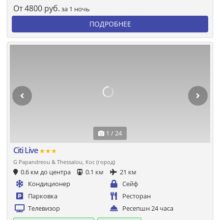
От
4800
руб.
за 1 ночь
ПОДРОБНЕЕ
1 / 24
Citi Live
★★★
G Papandreou & Thessalou, Кос (город)
0.6 км до центра
0.1 км
21 км
Кондиционер
Сейф
Парковка
Ресторан
Телевизор
Ресепшн 24 часа