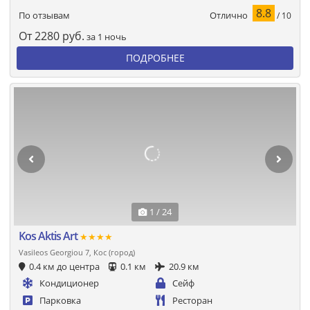
8.8
Отлично
По отзывам
/ 10
От
2280
руб.
за 1 ночь
ПОДРОБНЕЕ
1 / 24
Kos Aktis Art
★★★★
Vasileos Georgiou 7, Кос (город)
0.4 км до центра
0.1 км
20.9 км
Кондиционер
Сейф
Парковка
Ресторан