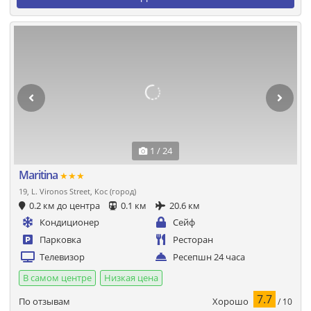
1 / 24
Maritina
★★★
19, L. Vironos Street, Кос (город)
0.2 км до центра
0.1 км
20.6 км
Кондиционер
Сейф
Парковка
Ресторан
Телевизор
Ресепшн 24 часа
В самом центре
Низкая цена
7.7
Хорошо
По отзывам
/ 10