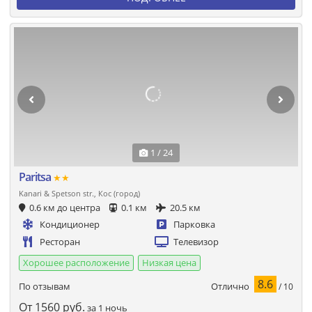
1 / 24
Paritsa
★★
Kanari & Spetson str., Кос (город)
0.6 км до центра
0.1 км
20.5 км
Кондиционер
Парковка
Ресторан
Телевизор
Хорошее расположение
Низкая цена
8.6
Отлично
По отзывам
/ 10
От
1560
руб.
за 1 ночь