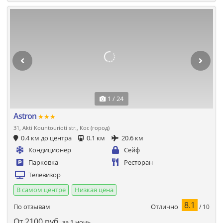
1 / 24
Astron
★★★
31, Akti Kountourioti str., Кос (город)
0.4 км до центра
0.1 км
20.6 км
Кондиционер
Сейф
Парковка
Ресторан
Телевизор
В самом центре
Низкая цена
8.1
Отлично
По отзывам
/ 10
От
2100
руб.
за 1 ночь