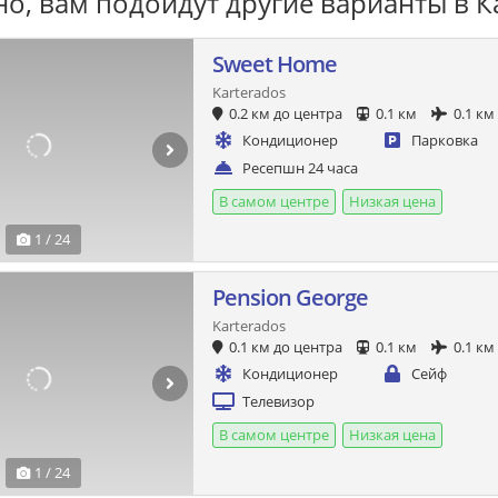
о, вам подойдут другие варианты в К
Sweet Home
Karterados
0.2 км до центра
0.1 км
0.1 км
Кондиционер
Парковка
Ресепшн 24 часа
В самом центре
Низкая цена
1 / 24
Pension George
Karterados
0.1 км до центра
0.1 км
0.1 км
Кондиционер
Сейф
Телевизор
В самом центре
Низкая цена
1 / 24