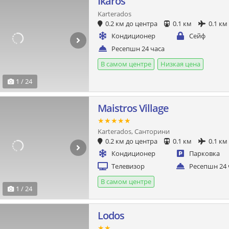
Ikaros
Karterados
0.2 км до центра
0.1 км
0.1 км
Кондиционер
Сейф
Ресепшн 24 часа
В самом центре
Низкая цена
1 / 24
Maistros Village
★★★★★
Karterados, Санторини
0.2 км до центра
0.1 км
0.1 км
Кондиционер
Парковка
Телевизор
Ресепшн 24 
В самом центре
1 / 24
Lodos
★★