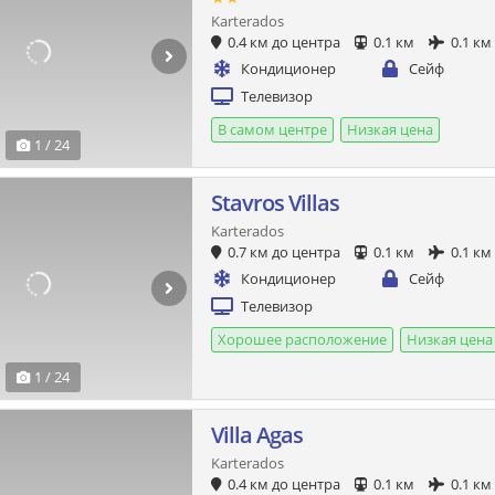
Karterados
0.4 км до центра
0.1 км
0.1 км
Кондиционер
Сейф
Телевизор
В самом центре
Низкая цена
1 / 24
Stavros Villas
Karterados
0.7 км до центра
0.1 км
0.1 км
Кондиционер
Сейф
Телевизор
Хорошее расположение
Низкая цена
1 / 24
Villa Agas
Karterados
0.4 км до центра
0.1 км
0.1 км