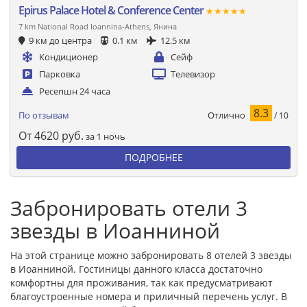
Epirus Palace Hotel & Conference Center
★★★★★
7 km National Road Ioannina-Athens, Янина
9 км до центра
0.1 км
12.5 км
Кондиционер
Сейф
Парковка
Телевизор
Ресепшн 24 часа
8.3
Отлично
По отзывам
/ 10
От
4620
руб.
за 1 ночь
ПОДРОБНЕЕ
Забронировать отели 3
звезды в Иоанниной
На этой странице можно забронировать 8 отелей 3 звезды
в Иоанниной. Гостиницы данного класса достаточно
комфортны для проживания, так как предусматривают
благоустроенные номера и приличный перечень услуг. В