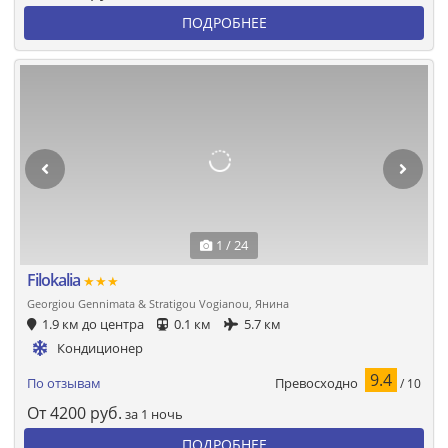
ПОДРОБНЕЕ
1 / 24
Filokalia
★★★
Georgiou Gennimata & Stratigou Vogianou, Янина
1.9 км до центра
0.1 км
5.7 км
Кондиционер
9.4
Превосходно
По отзывам
/ 10
От
4200
руб.
за 1 ночь
ПОДРОБНЕЕ