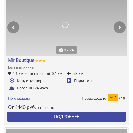
1 / 24
Mir Boutique
★★★
Ioannina, Янина
4.1 км до центра
0.1 км
5.3 км
Кондиционер
Парковка
Ресепшн 24 часа
9.7
Превосходно
По отзывам
/ 10
От
4440
руб.
за 1 ночь
ПОДРОБНЕЕ