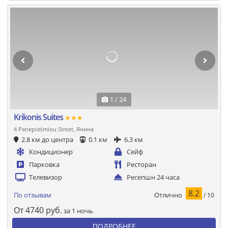
1 / 24
Krikonis Suites
★★★
4 Panepistimiou Street, Янина
2.8 км до центра
0.1 км
6.3 км
Кондиционер
Сейф
Парковка
Ресторан
Телевизор
Ресепшн 24 часа
8.2
Отлично
По отзывам
/ 10
От
4740
руб.
за 1 ночь
ПОДРОБНЕЕ