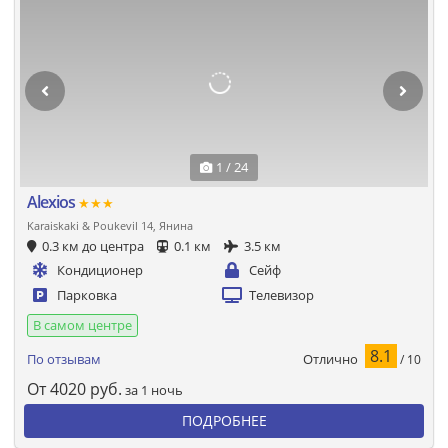
1 / 24
Alexios
★★★
Karaiskaki & Poukevil 14, Янина
0.3 км до центра
0.1 км
3.5 км
Кондиционер
Сейф
Парковка
Телевизор
В самом центре
8.1
Отлично
По отзывам
/ 10
От
4020
руб.
за 1 ночь
ПОДРОБНЕЕ