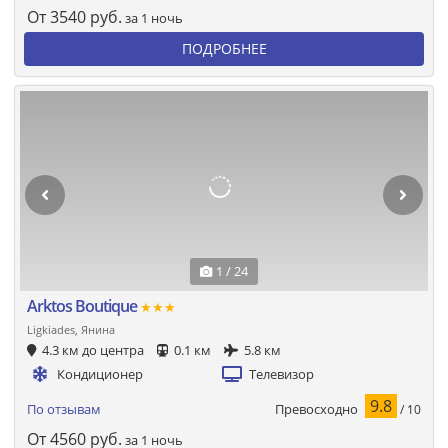
От
3540
руб.
за 1 ночь
ПОДРОБНЕЕ
1 / 24
Arktos Boutique
★★★
Ligkiades, Янина
4.3 км до центра
0.1 км
5.8 км
Кондиционер
Телевизор
9.8
Превосходно
По отзывам
/ 10
От
4560
руб.
за 1 ночь