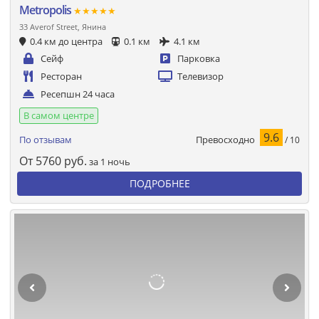
Metropolis
★★★★★
33 Averof Street, Янина
0.4 км до центра
0.1 км
4.1 км
Сейф
Парковка
Ресторан
Телевизор
Ресепшн 24 часа
В самом центре
9.6
Превосходно
По отзывам
/ 10
От
5760
руб.
за 1 ночь
ПОДРОБНЕЕ