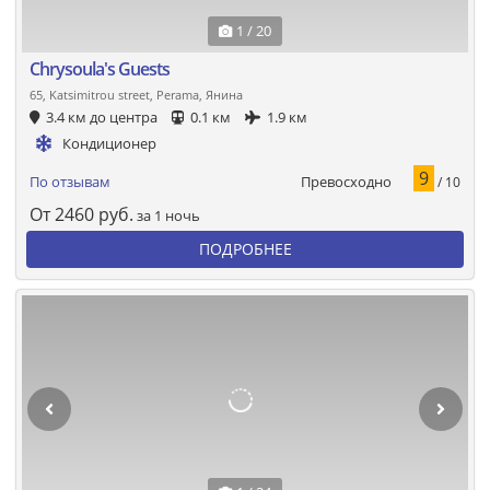
1 / 20
Chrysoula's Guests
65, Katsimitrou street, Perama, Янина
3.4 км до центра
0.1 км
1.9 км
Кондиционер
9
Превосходно
По отзывам
/ 10
От
2460
руб.
за 1 ночь
ПОДРОБНЕЕ