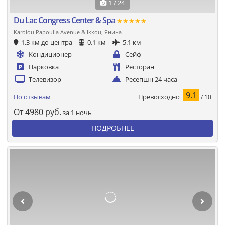
1 / 24
Du Lac Congress Center & Spa
★★★★★
Karolou Papoulia Avenue & Ikkou, Янина
1.3 км до центра
0.1 км
5.1 км
Кондиционер
Сейф
Парковка
Ресторан
Телевизор
Ресепшн 24 часа
9.1
Превосходно
По отзывам
/ 10
От
4980
руб.
за 1 ночь
ПОДРОБНЕЕ