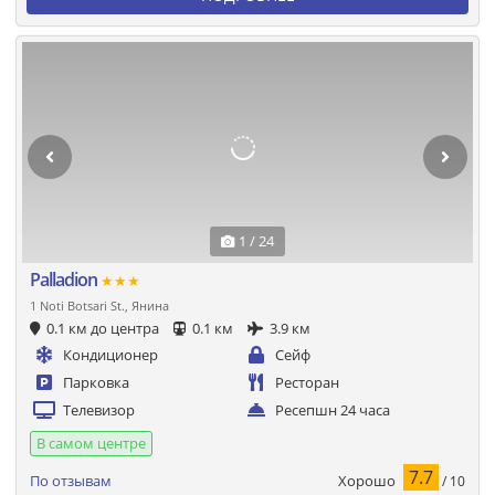
1 / 24
Palladion
★★★
1 Noti Botsari St., Янина
0.1 км до центра
0.1 км
3.9 км
Кондиционер
Сейф
Парковка
Ресторан
Телевизор
Ресепшн 24 часа
В самом центре
7.7
Хорошо
По отзывам
/ 10