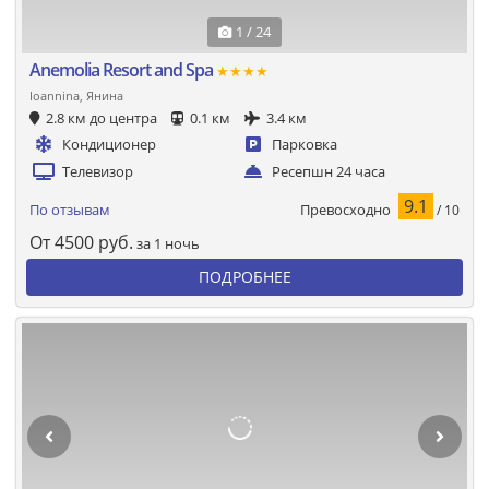
1 / 24
Anemolia Resort and Spa
★★★★
Ioannina, Янина
2.8 км до центра
0.1 км
3.4 км
Кондиционер
Парковка
Телевизор
Ресепшн 24 часа
9.1
Превосходно
По отзывам
/ 10
От
4500
руб.
за 1 ночь
ПОДРОБНЕЕ