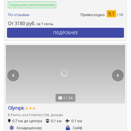
Хорошее расположение
9.1
Превосходно
По отзывам
/ 10
От
3180
руб.
за 1 ночь
ПОДРОБНЕЕ
1 / 24
Olympic
★★★
B Pavlou and Friderikis 53A, Дельфи
0.7 км до центра
0.1 км
0.1 км
Кондиционер
Сейф