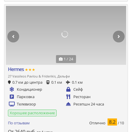
1 / 24
Hermes
★★★
27 Vassileos Pavlou & Friderikis, Дельфи
0.7 км до центра
0.1 км
0.1 км
Кондиционер
Сейф
Парковка
Ресторан
Телевизор
Ресепшн 24 часа
Хорошее расположение
8.2
Отлично
По отзывам
/ 10
От
2640
руб.