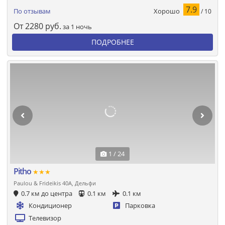
7.9
Хорошо
По отзывам
/ 10
От
2280
руб.
за 1 ночь
ПОДРОБНЕЕ
1 / 24
Pitho
★★★
Paulou & Frideikis 40A, Дельфи
0.7 км до центра
0.1 км
0.1 км
Кондиционер
Парковка
Телевизор