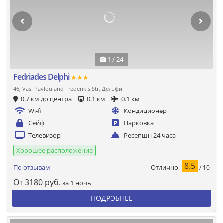
1 / 24
Fedriades Delphi
★★★
46, Vas. Pavlou and Frederikis Str, Дельфи
0.7 км до центра
0.1 км
0.1 км
Wi-fi
Кондиционер
Сейф
Парковка
Телевизор
Ресепшн 24 часа
Хорошее расположение
8.5
Отлично
По отзывам
/ 10
От
3180
руб.
за 1 ночь
ПОДРОБНЕЕ