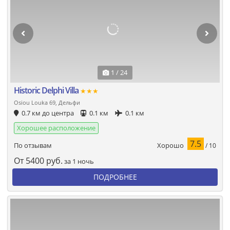
1 / 24
Historic Delphi Villa
★★★
Osiou Louka 69, Дельфи
0.7 км до центра
0.1 км
0.1 км
Хорошее расположение
7.5
Хорошо
По отзывам
/ 10
От
5400
руб.
за 1 ночь
ПОДРОБНЕЕ