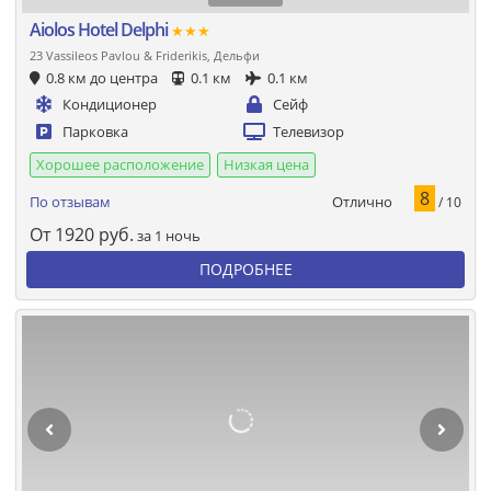
Aiolos Hotel Delphi
★★★
23 Vassileos Pavlou & Friderikis, Дельфи
0.8 км до центра
0.1 км
0.1 км
Кондиционер
Сейф
Парковка
Телевизор
Хорошее расположение
Низкая цена
8
Отлично
По отзывам
/ 10
От
1920
руб.
за 1 ночь
ПОДРОБНЕЕ