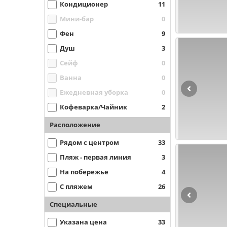
Кондиционер
11
Мини-бар
0
Фен
9
Душ
3
Сейф
0
Ванна
0
Ежедневная уборка
0
Кофеварка/Чайник
2
Расположение
Рядом с центром
33
Пляж - первая линия
3
На побережье
4
С пляжем
26
Специальные
Указана цена
33