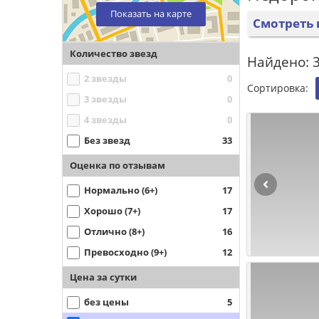
Показать на карте
Смотреть 
Количество звезд
Найдено: 3
2 звезды
0
Сортировка:
3 звезды
0
4 звезды
0
Без звезд
33
Оценка по отзывам
Нормально (6+)
17
Хорошо (7+)
17
Отлично (8+)
16
Превосходно (9+)
12
Цена за сутки
без цены
5