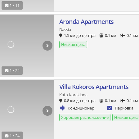
1 / 11
Aronda Apartments
Dassia
1.5 км до центра
0.1 км
0.1 км
Низкая цена
1 / 24
Villa Kokoros Apartments
Kato Korakiana
0.8 км до центра
0.1 км
0.1 км
Кондиционер
Парковка
Хорошее расположение
Низкая цена
1 / 24