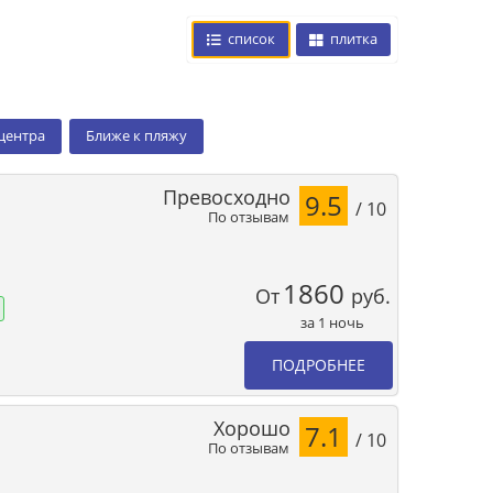
список
плитка
 центра
Ближе к пляжу
Превосходно
9.5
/ 10
По отзывам
1860
От
руб.
за 1 ночь
ПОДРОБНЕЕ
Хорошо
7.1
/ 10
По отзывам