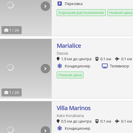
Парковка
Хорошее расположение
Низкая цена
1 / 24
Marialice
Dassia
1.9 км до центра
0.1 км
0.1 км
Кондиционер
Телевизор
Низкая цена
1 / 24
Villa Marinos
Kato Korakiana
0.5 км до центра
0.1 км
0.1 км
Кондиционер