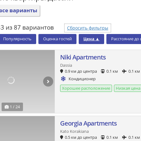
все варианты
3 из 87 вариантов
Сбросить фильтры
Популярность
Оценка гостей
Цена
▲
Расстояние до
Niki Apartments
Dassia
0.9 км до центра
0.1 км
0.1 км
Кондиционер
Хорошее расположение
Низкая цена
1 / 24
Georgia Apartments
Kato Korakiana
0.5 км до центра
0.1 км
0.1 км