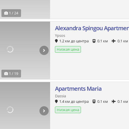
1 / 24
Alexandra Spingou Apartmen
Ypsos
1.2 км до центра
0.1 км
0.1 км
Низкая цена
1 / 19
Apartments Maria
Dassia
1.4 км до центра
0.1 км
0.1 км
Низкая цена