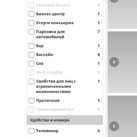
Ресепшн 24 часа
0
Бизнес-центр
1
Услуги консьержа
1
Парковка для
7
автомобилей
Бар
1
Бассейн
8
Спа
1
Wi-Fi в лобби
0
Удобства для лиц с
1
ограниченными
возможностями
Прачечная
1
Тренажерный зал
0
Удобства в номере
Телевизор
6