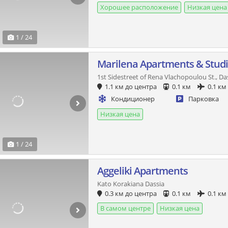
Хорошее расположение
Низкая цена
1 / 24
Marilena Apartments & Stud
1st Sidestreet of Rena Vlachopoulou St., Da
1.1 км до центра
0.1 км
0.1 км
Кондиционер
Парковка
Низкая цена
1 / 24
Aggeliki Apartments
Kato Korakiana Dassia
0.3 км до центра
0.1 км
0.1 км
В самом центре
Низкая цена