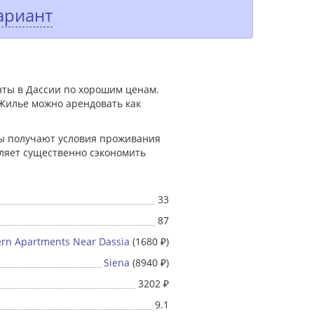
ариант
нты в Дассии по хорошим ценам.
Жилье можно арендовать как
ты получают условия проживания
оляет существенно сэкономить
33
87
rn Apartments Near Dassia
(1680 ₽)
Siena
(8940 ₽)
3202 ₽
9.1