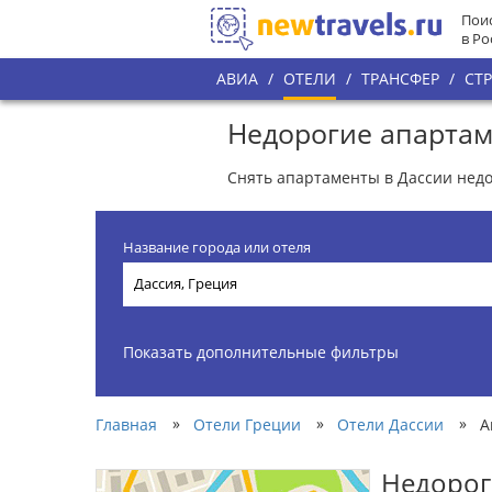
Поис
в Ро
АВИА
/
ОТЕЛИ
/
ТРАНСФЕР
/
СТ
Недорогие апартам
Снять апартаменты в Дассии недор
Название города или отеля
Показать дополнительные фильтры
»
»
»
Главная
Отели Греции
Отели Дассии
А
Недорог