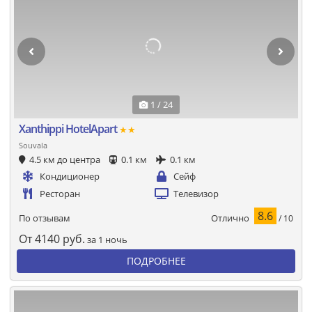
1 / 24
Xanthippi HotelApart
★★
Souvala
4.5 км до центра
0.1 км
0.1 км
Кондиционер
Сейф
Ресторан
Телевизор
8.6
Отлично
По отзывам
/ 10
От
4140
руб.
за 1 ночь
ПОДРОБНЕЕ