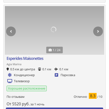
1 / 24
Esperides Maisonettes
Agia Marina
0.5 км до центра
0.1 км
0.1 км
Кондиционер
Парковка
Телевизор
Хорошее расположение
8.3
Отлично
По отзывам
/ 10
От
5520
руб.
за 1 ночь