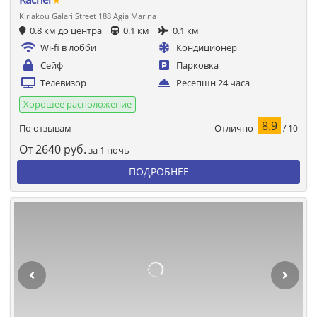
★
Kiriakou Galari Street 188 Agia Marina
0.8 км до центра
0.1 км
0.1 км
Wi-fi в лобби
Кондиционер
Сейф
Парковка
Телевизор
Ресепшн 24 часа
Хорошее расположение
8.9
Отлично
По отзывам
/ 10
От
2640
руб.
за 1 ночь
ПОДРОБНЕЕ