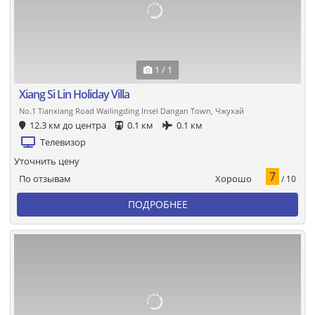
1 / 1
Xiang Si Lin Holiday Villa
No.1 Tianxiang Road Wailingding Insel Dangan Town, Чжухай
12.3 км до центра
0.1 км
0.1 км
Телевизор
Уточнить цену
7
Хорошо
По отзывам
/ 10
ПОДРОБНЕЕ