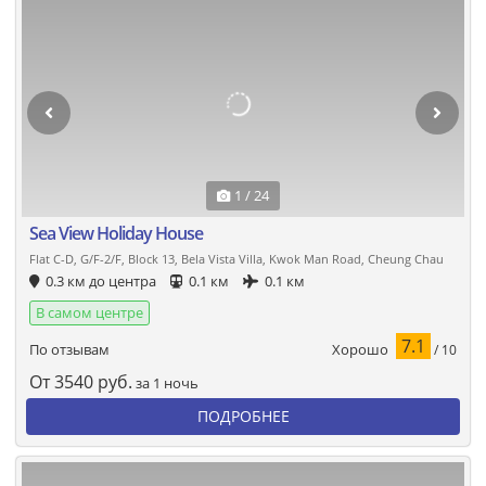
1 / 24
Sea View Holiday House
Flat C-D, G/F-2/F, Block 13, Bela Vista Villa, Kwok Man Road, Cheung Chau
0.3 км до центра
0.1 км
0.1 км
В самом центре
7.1
Хорошо
По отзывам
/ 10
От
3540
руб.
за 1 ночь
ПОДРОБНЕЕ