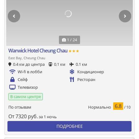
1 / 24
Warwick Hotel Cheung Chau
★★★
East Bay, Cheung Chau
0.4 км до центра
0.1 км
0.1 км
Wi-fi в лобби
Кондиционер
Сейф
Ресторан
Телевизор
В самом центре
6.8
Нормально
По отзывам
/ 10
От
7320
руб.
за 1 ночь
ПОДРОБНЕЕ