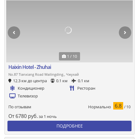
1 / 10
Haixin Hotel - Zhuhai
No.87 Tianxiang Road Wailingding., Чжухай
12.3 км до центра
0.1 км
0.1 км
Кондиционер
Ресторан
Телевизор
6.8
Нормально
По отзывам
/ 10
От
6780
руб.
за 1 ночь
ПОДРОБНЕЕ