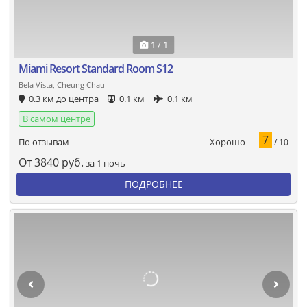
1 / 1
Miami Resort Standard Room S12
Bela Vista, Cheung Chau
0.3 км до центра
0.1 км
0.1 км
В самом центре
7
Хорошо
По отзывам
/ 10
От
3840
руб.
за 1 ночь
ПОДРОБНЕЕ