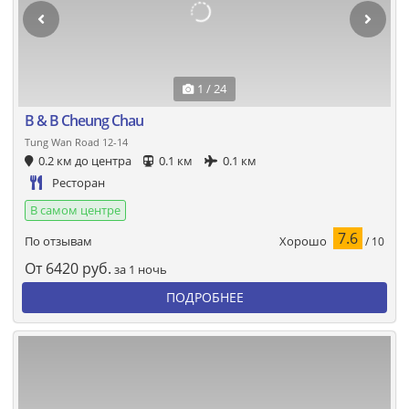
1 / 24
B & B Cheung Chau
Tung Wan Road 12-14
0.2 км до центра
0.1 км
0.1 км
Ресторан
В самом центре
7.6
Хорошо
По отзывам
/ 10
От
6420
руб.
за 1 ночь
ПОДРОБНЕЕ