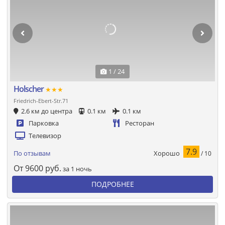
1 / 24
Holscher
★★★
Friedrich-Ebert-Str.71
2.6 км до центра
0.1 км
0.1 км
Парковка
Ресторан
Телевизор
7.9
Хорошо
По отзывам
/ 10
От
9600
руб.
за 1 ночь
ПОДРОБНЕЕ