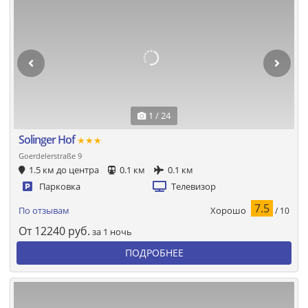
1 / 24
Solinger Hof
★★★
Goerdelerstraße 9
1.5 км до центра
0.1 км
0.1 км
Парковка
Телевизор
7.5
Хорошо
По отзывам
/ 10
От
12240
руб.
за 1 ночь
ПОДРОБНЕЕ