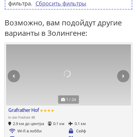
фильтра.
Сбросить фильтры
Возможно, вам подойдут другие
варианты в Золингене:
1 / 24
Grafrather Hof
★★★★
In der Freiheit 48
2.9 км до центра
0.1 км
0.1 км
Wi-fi в лобби
Сейф