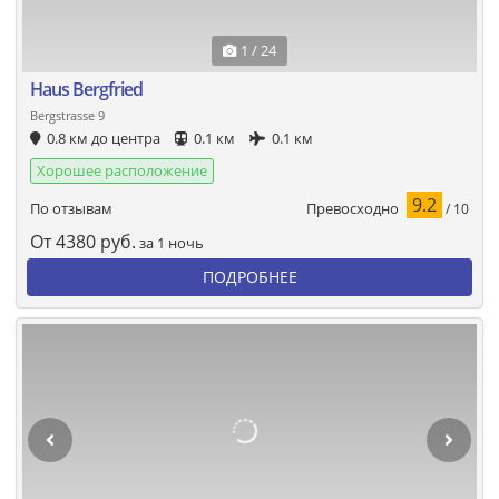
1 / 24
Haus Bergfried
Bergstrasse 9
0.8 км до центра
0.1 км
0.1 км
Хорошее расположение
9.2
Превосходно
По отзывам
/ 10
От
4380
руб.
за 1 ночь
ПОДРОБНЕЕ