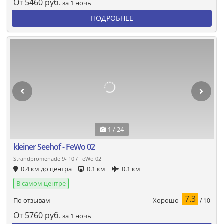
От
5460
руб.
за 1 ночь
ПОДРОБНЕЕ
1 / 24
kleiner Seehof - FeWo 02
Strandpromenade 9- 10 / FeWo 02
0.4 км до центра
0.1 км
0.1 км
В самом центре
7.3
Хорошо
По отзывам
/ 10
От
5760
руб.
за 1 ночь