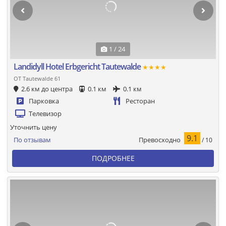
1 / 24
Landidyll Hotel Erbgericht Tautewalde
★★★★
OT Tautewalde 61
2.6 км до центра
0.1 км
0.1 км
Парковка
Ресторан
Телевизор
Уточнить цену
9.1
Превосходно
По отзывам
/ 10
ПОДРОБНЕЕ