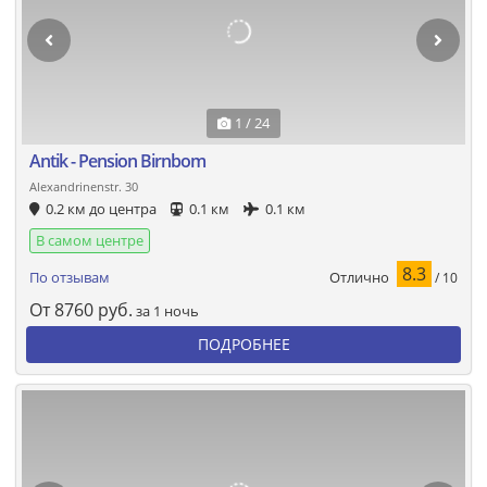
1 / 24
Antik - Pension Birnbom
Alexandrinenstr. 30
0.2 км до центра
0.1 км
0.1 км
В самом центре
8.3
Отлично
По отзывам
/ 10
От
8760
руб.
за 1 ночь
ПОДРОБНЕЕ