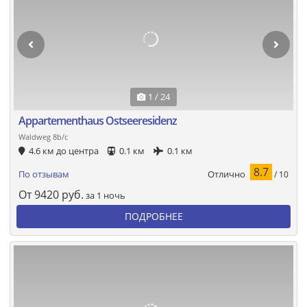
1 / 24
Appartementhaus Ostseeresidenz
Waldweg 8b/c
4.6 км до центра
0.1 км
0.1 км
8.7
Отлично
По отзывам
/ 10
От
9420
руб.
за 1 ночь
ПОДРОБНЕЕ