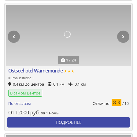
1 / 24
Ostseehotel Warnemunde
★★★
Kurhausstraße 1
0.4 км до центра
0.1 км
0.1 км
В самом центре
8.3
Отлично
По отзывам
/ 10
От
12000
руб.
за 1 ночь
ПОДРОБНЕЕ