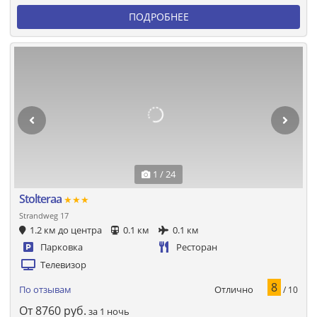
ПОДРОБНЕЕ
1 / 24
Stolteraa
★★★
Strandweg 17
1.2 км до центра
0.1 км
0.1 км
Парковка
Ресторан
Телевизор
8
Отлично
По отзывам
/ 10
От
8760
руб.
за 1 ночь