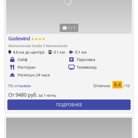
1 / 1
Godewind
★★★★
Warnemünder Straße 5 Warnemünde
4.6 км до центра
0.1 км
0.1 км
Сейф
Парковка
Ресторан
Телевизор
Ресепшн 24 часа
8.4
Отлично
По отзывам
/ 10
От
9480
руб.
за 1 ночь
ПОДРОБНЕЕ