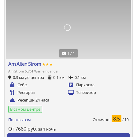
1 / 1
Am Alten Strom
★★★
Am Strom 60/61 Warnemuende
0.3 км до центра
0.1 км
0.1 км
Сейф
Парковка
Ресторан
Телевизор
Ресепшн 24 часа
В самом центре
8.5
Отлично
По отзывам
/ 10
От
7680
руб.
за 1 ночь