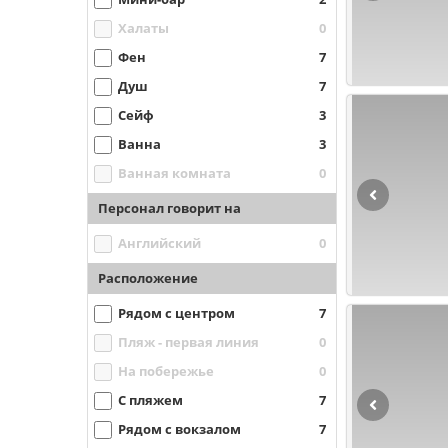
Халаты
0
Фен
7
Душ
7
Сейф
3
Ванна
3
Ванная комната
0
Персонал говорит на
Английский
0
Расположение
Рядом с центром
7
Пляж - первая линия
0
На побережье
0
С пляжем
7
Рядом с вокзалом
7