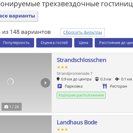
ронируемые трехзвездочные гостини
все варианты
 из 148 вариантов
Сбросить фильтры
Популярность
Оценка гостей
Цена
Расстояние до це
Strandschlosschen
★★★
Strandpromenade 7
0.9 км до центра
0.3 км
0.1 км
Парковка
Ресторан
Хорошее расположение
1 / 24
Landhaus Bode
★★★