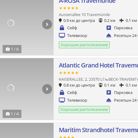
A-ROSA Travemunde
★★★★★
Aussenallee 10 Travemünde
0.9 км до центра
0.2 км
0.1 км
Сейф
Парковка
Телевизор
Ресепшн 24 
Хорошее расположение
1 / 6
Atlantic Grand Hotel Trave
★★★★★
KAISERALLEE, 2, 23570 LГњBECK-TRAVEM
0.8 км до центра
0.1 км
0.1 км
Сейф
Парковка
Телевизор
Ресепшн 24 
Хорошее расположение
1 / 4
Maritim Strandhotel Trave
★★★★