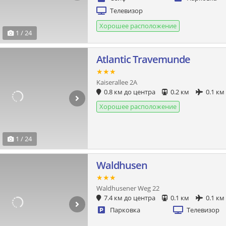
Телевизор
Хорошее расположение
1 / 24
Atlantic Travemunde
★★★
Kaiserallee 2A
0.8 км до центра
0.2 км
0.1 км
Хорошее расположение
1 / 24
Waldhusen
★★★
Waldhusener Weg 22
7.4 км до центра
0.1 км
0.1 км
Парковка
Телевизор