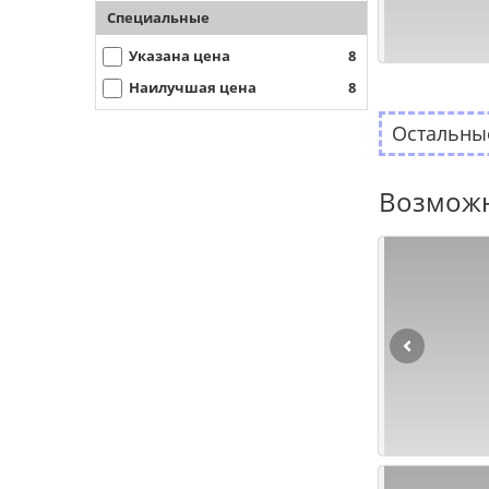
Специальные
Указана цена
8
Наилучшая цена
8
Остальные
Возможн