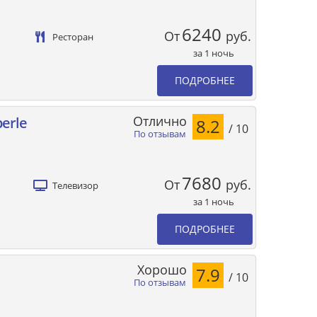
6240
От
руб.
Ресторан
за 1 ночь
ПОДРОБНЕЕ
Отлично
perle
8.2
/ 10
По отзывам
7680
От
руб.
Телевизор
за 1 ночь
ПОДРОБНЕЕ
Хорошо
7.9
/ 10
По отзывам