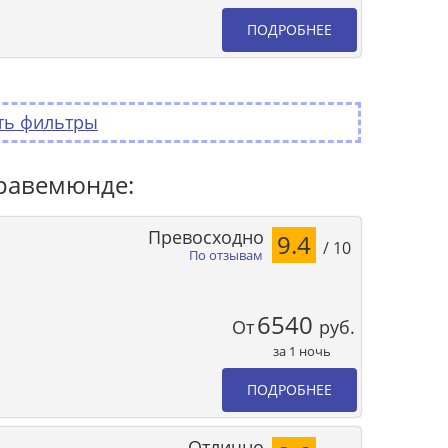
ПОДРОБНЕЕ
ть фильтры
Травемюнде:
Превосходно
9.4
/ 10
По отзывам
6540
От
руб.
за 1 ночь
ПОДРОБНЕЕ
Отлично