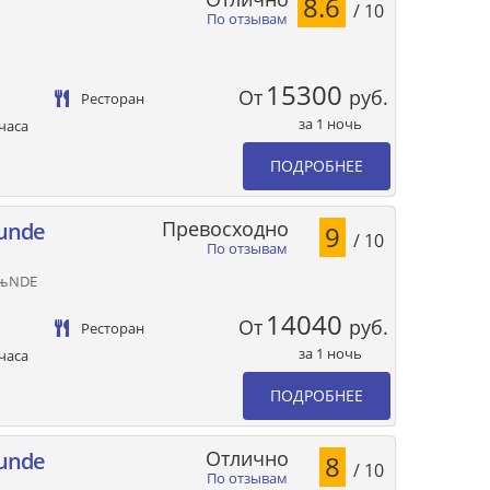
8.6
/ 10
По отзывам
15300
От
руб.
Ресторан
за 1 ночь
часа
ПОДРОБНЕЕ
Превосходно
munde
9
/ 10
По отзывам
ГњNDE
14040
От
руб.
Ресторан
за 1 ночь
часа
ПОДРОБНЕЕ
Отлично
munde
8
/ 10
По отзывам