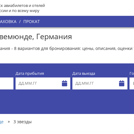
к авиабилетов и отелей
ссии и по всему миру
РАХОВКА
/
ПРОКАТ
авемюнде, Германия
ания - 8 вариантов для бронирования: цены, описания, оценки 
Дата прибытия
Дата выезда
Го
»
де
3 звезды