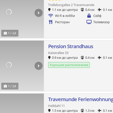
Trelleborgallee 2 Travemuende
1.1 км до центра
0.4 км
0.1 км
Wi-fi в лобби
Сейф
Ресторан
Телевизор
1 / 24
Pension Strandhaus
Kaiserallee 33
0.9 км до центра
0.4 км
0.1 км
Хорошее расположение
1 / 24
Travemunde Ferienwohnun
Helldahl 11
1.5 км до центра
1.3 км
0.1 км