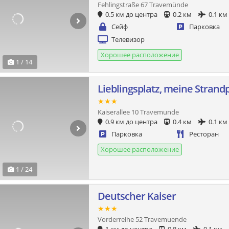
Fehlingstraße 67 Travemünde
0.5 км до центра
0.2 км
0.1 км
Сейф
Парковка
Телевизор
Хорошее расположение
1 / 14
Lieblingsplatz, meine Strand
★★★
Kaiserallee 10 Travemunde
0.9 км до центра
0.4 км
0.1 км
Парковка
Ресторан
Хорошее расположение
1 / 24
Deutscher Kaiser
★★★
Vorderreihe 52 Travemuende