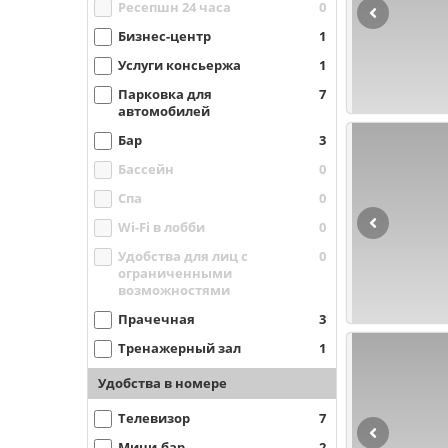
Ресепшн 24 часа
0
Бизнес-центр
1
Услуги консьержа
1
Парковка для
7
автомобилей
Бар
3
Бассейн
0
Спа
0
Wi-Fi в лобби
0
Удобства для лиц с
0
ограниченными
возможностями
Прачечная
3
Тренажерный зал
1
Удобства в номере
Телевизор
7
Мини-бар
2