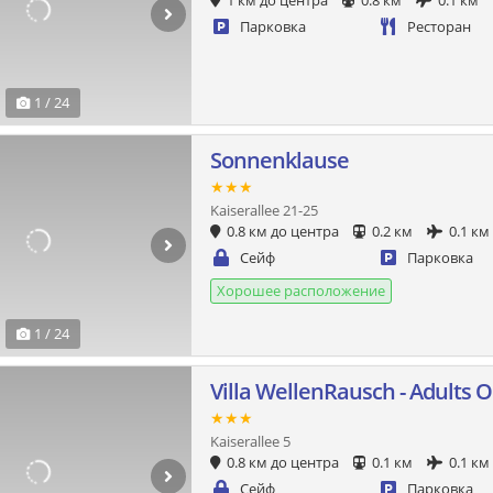
1 км до центра
0.8 км
0.1 км
Парковка
Ресторан
1 / 24
Sonnenklause
★★★
Kaiserallee 21-25
0.8 км до центра
0.2 км
0.1 км
Сейф
Парковка
Хорошее расположение
1 / 24
Villa WellenRausch - Adults O
★★★
Kaiserallee 5
0.8 км до центра
0.1 км
0.1 км
Сейф
Парковка