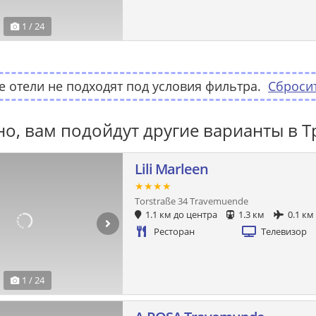
1 / 24
 отели не подходят под условия фильтра.
Сброси
о, вам подойдут другие варианты в 
Lili Marleen
★★★★
Torstraße 34 Travemuende
1.1 км до центра
1.3 км
0.1 км
Ресторан
Телевизор
1 / 24