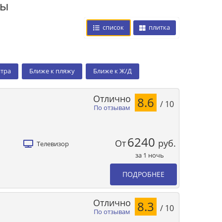
цы
список
плитка
нтра
Ближе к пляжу
Ближе к Ж/Д
Отлично
8.6
/ 10
По отзывам
6240
От
руб.
Телевизор
за 1 ночь
ПОДРОБНЕЕ
Отлично
8.3
/ 10
По отзывам