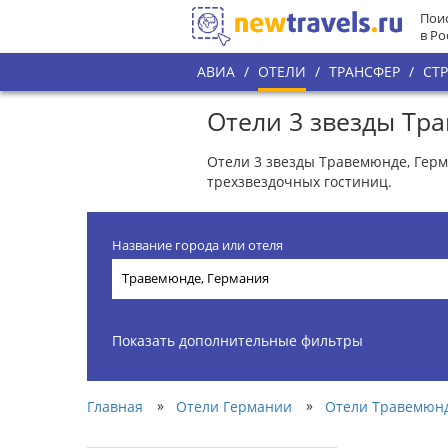
Поис
в Ро
АВИА
/
ОТЕЛИ
/
ТРАНСФЕР
/
СТ
Отели 3 звезды Тр
Отели 3 звезды Травемюнде, Герм
трехзвездочных гостиниц.
Название города или отеля
Показать дополнительные фильтры
»
»
Главная
Отели Германии
Отели Травемюн