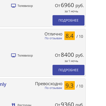
6960
От
руб.
Телевизор
за 1 ночь
ПОДРОБНЕЕ
Отлично
8.4
/ 10
По отзывам
8400
От
руб.
Телевизор
за 1 ночь
ПОДРОБНЕЕ
Превосходно
nly
9.3
/ 10
По отзывам
9360
От
руб.
Ресторан