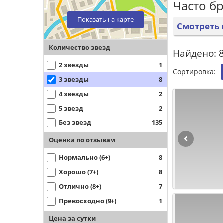
Часто б
Показать на карте
Смотреть 
Количество звезд
Найдено: 8
2 звезды
1
Сортировка:
3 звезды
8
4 звезды
2
5 звезд
2
Без звезд
135
Оценка по отзывам
Нормально (6+)
8
Хорошо (7+)
8
Отлично (8+)
7
Превосходно (9+)
1
Цена за сутки