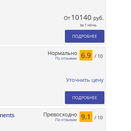
10140
От
руб.
за 1 ночь
ПОДРОБНЕЕ
Нормально
6.9
/ 10
По отзывам
Уточнить цену
ПОДРОБНЕЕ
Превосходно
tments
9.1
/ 10
По отзывам