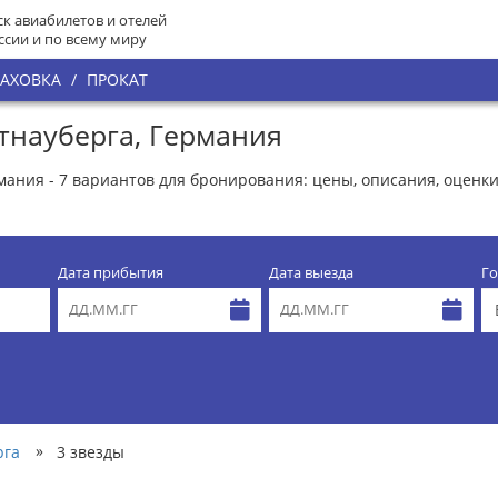
к авиабилетов и отелей
ссии и по всему миру
РАХОВКА
/
ПРОКАТ
тнауберга, Германия
мания - 7 вариантов для бронирования: цены, описания, оценки
Дата прибытия
Дата выезда
Го
»
рга
3 звезды