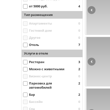
от 5000 руб.
4
Тип размещения
Апартаменты
0
Гостевой дом
0
Другое
0
Отель
7
Услуги в отеле
Ресторан
3
Можно с животными
2
Бизнес-центр
0
Парковка для
2
автомобилей
Бар
2
Бассейн
0
Спа
0