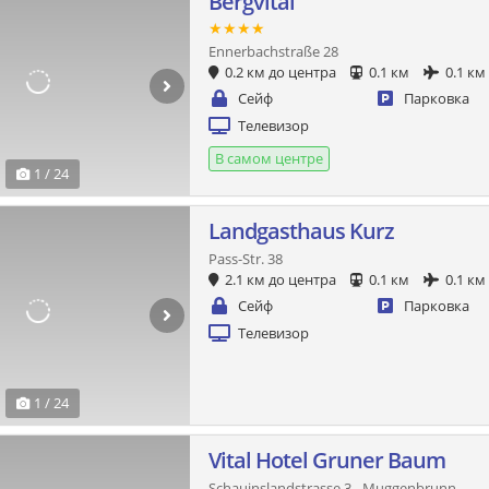
Bergvital
★★★★
Ennerbachstraße 28
0.2 км до центра
0.1 км
0.1 км
Сейф
Парковка
Телевизор
В самом центре
1 / 24
Landgasthaus Kurz
Pass-Str. 38
2.1 км до центра
0.1 км
0.1 км
Сейф
Парковка
Телевизор
1 / 24
Vital Hotel Gruner Baum
Schauinslandstrasse 3 - Muggenbrunn