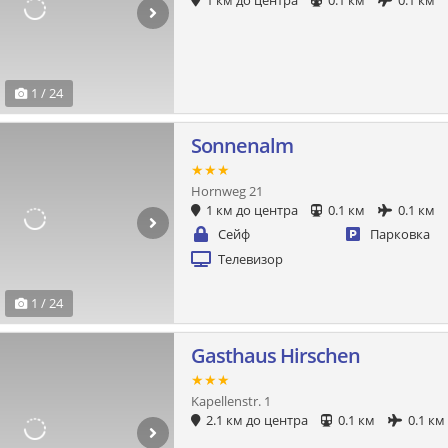
1 км до центра
0.1 км
0.1 км
1 / 24
Sonnenalm
★★★
Hornweg 21
1 км до центра
0.1 км
0.1 км
Сейф
Парковка
Телевизор
1 / 24
Gasthaus Hirschen
★★★
Kapellenstr. 1
2.1 км до центра
0.1 км
0.1 км