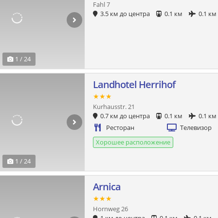
Fahl 7
3.5 км до центра
0.1 км
0.1 км
1 / 24
Landhotel Herrihof
★★★
Kurhausstr. 21
0.7 км до центра
0.1 км
0.1 км
Ресторан
Телевизор
Хорошее расположение
1 / 24
Arnica
★★★
Hornweg 26