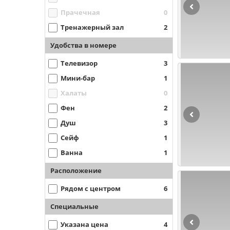
Прачечная
0
Тренажерный зал
2
Удобства в номере
Телевизор
3
Мини-бар
1
Халаты
0
Фен
2
Душ
3
Сейф
1
Ванна
1
Расположение
Рядом с центром
6
Специальные
Указана цена
4