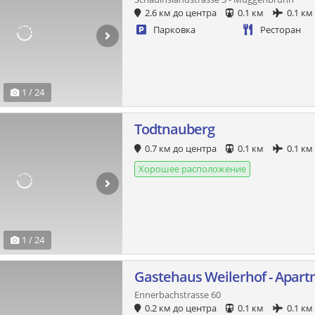
2.6 км до центра
0.1 км
0.1 км
Парковка
Ресторан
1 / 24
Todtnauberg
0.7 км до центра
0.1 км
0.1 км
Хорошее расположение
1 / 24
Gastehaus Weilerhof - Apar
Ennerbachstrasse 60
0.2 км до центра
0.1 км
0.1 км