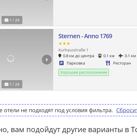
1 / 24
Sternen - Anno 1769
★★★
Kurhausstraße 1
0.8 км до центра
0.1 км
0.1 км
Парковка
Ресторан
Хорошее расположение
1 / 24
 отели не подходят под условия фильтра.
Сброси
о, вам подойдут другие варианты в Т