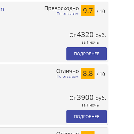
Превосходно
en
9.7
/ 10
По отзывам
4320
От
руб.
за 1 ночь
ПОДРОБНЕЕ
Отлично
8.8
/ 10
По отзывам
3900
От
руб.
за 1 ночь
ПОДРОБНЕЕ
Отлично