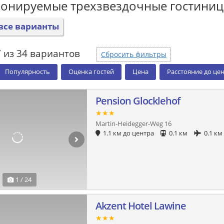
ронируемые трехзвездочные гостини
все варианты
 из 34 вариантов
Сбросить фильтры
Популярность
Оценка гостей
Цена
Расстояние до це
Pension Glocklehof
★★★
Martin-Heidegger-Weg 16
1.1 км до центра
0.1 км
0.1 км
1 / 24
Akzent Hotel Lawine
★★★