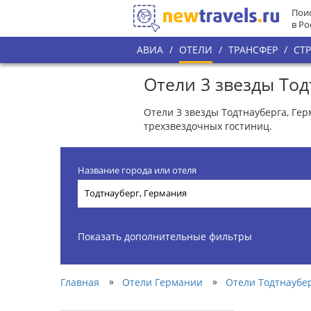
Поис
в Ро
АВИА
/
ОТЕЛИ
/
ТРАНСФЕР
/
СТ
Отели 3 звезды Тод
Отели 3 звезды Тодтнауберга, Гер
трехзвездочных гостиниц.
Название города или отеля
Показать дополнительные фильтры
»
»
Главная
Отели Германии
Отели Тодтнаубе