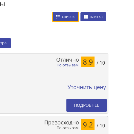
цы
список
плитка
нтра
Отлично
8.9
/ 10
По отзывам
Уточнить цену
ПОДРОБНЕЕ
Превосходно
9.2
/ 10
По отзывам