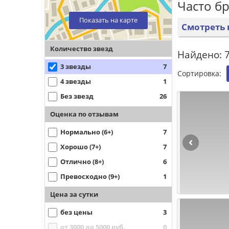
Часто б
Показать на карте
Смотреть 
Количество звезд
Найдено: 7
3 звезды
7
Сортировка:
4 звезды
1
Без звезд
26
Оценка по отзывам
Нормально (6+)
7
Хорошо (7+)
7
Отлично (8+)
6
Превосходно (9+)
1
Цена за сутки
без цены
3
от 3000 до 5000 руб.
0