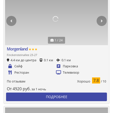
1 / 24
Morgenland
★★★
Finckensteinallee 23-27
4.4 км до центра
0.1 км
0.1 км
Сейф
Парковка
Ресторан
Телевизор
7.8
Хорошо
По отзывам
/ 10
От
4920
руб.
за 1 ночь
ПОДРОБНЕЕ