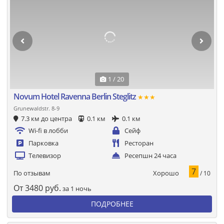
1 / 20
Novum Hotel Ravenna Berlin Steglitz
★★★
Grunewaldstr. 8-9
7.3 км до центра
0.1 км
0.1 км
Wi-fi в лобби
Сейф
Парковка
Ресторан
Телевизор
Ресепшн 24 часа
7
Хорошо
По отзывам
/ 10
От
3480
руб.
за 1 ночь
ПОДРОБНЕЕ