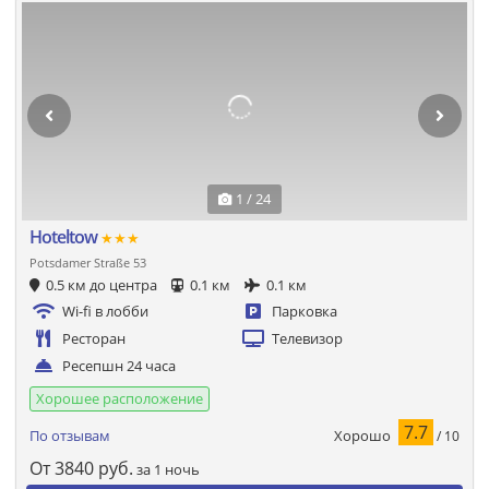
1 / 24
Hoteltow
★★★
Potsdamer Straße 53
0.5 км до центра
0.1 км
0.1 км
Wi-fi в лобби
Парковка
Ресторан
Телевизор
Ресепшн 24 часа
Хорошее расположение
7.7
Хорошо
По отзывам
/ 10
От
3840
руб.
за 1 ночь