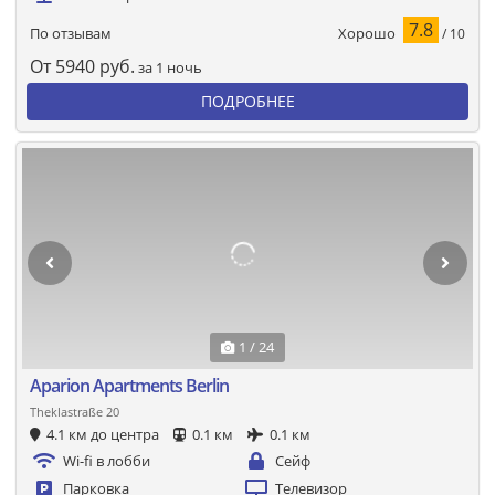
7.8
Хорошо
По отзывам
/ 10
От
5940
руб.
за 1 ночь
ПОДРОБНЕЕ
1 / 24
Aparion Apartments Berlin
Theklastraße 20
4.1 км до центра
0.1 км
0.1 км
Wi-fi в лобби
Сейф
Парковка
Телевизор