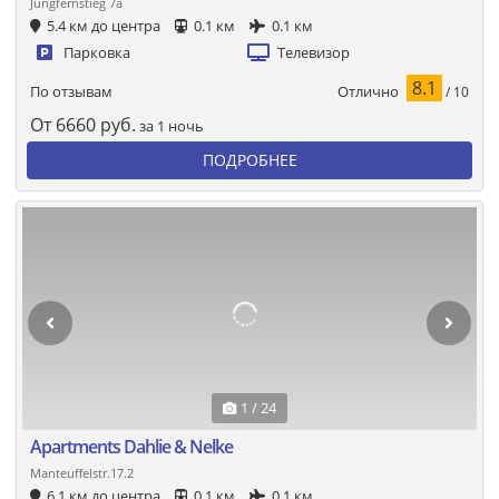
Jungfernstieg 7a
5.4 км до центра
0.1 км
0.1 км
Парковка
Телевизор
8.1
Отлично
По отзывам
/ 10
От
6660
руб.
за 1 ночь
ПОДРОБНЕЕ
1 / 24
Apartments Dahlie & Nelke
Manteuffelstr.17.2
6.1 км до центра
0.1 км
0.1 км