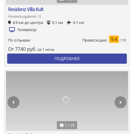
Residenz Villa Kult
Hindenburgdamm 12
4.9 км до центра
0.1 км
0.1 км
Телевизор
9.4
Превосходно
По отзывам
/ 10
От
7740
руб.
за 1 ночь
ПОДРОБНЕЕ
1 / 24