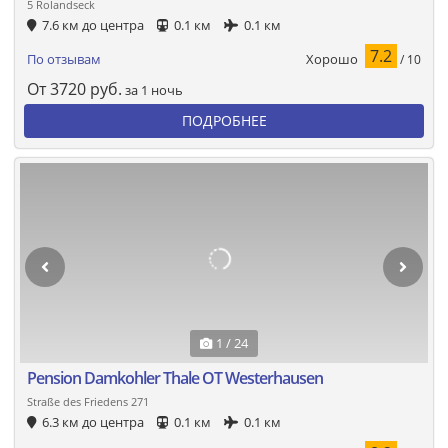
5 Rolandseck
7.6 км до центра
0.1 км
0.1 км
7.2
Хорошо
По отзывам
/ 10
От
3720
руб.
за 1 ночь
ПОДРОБНЕЕ
1 / 24
Pension Damkohler Thale OT Westerhausen
Straße des Friedens 271
6.3 км до центра
0.1 км
0.1 км