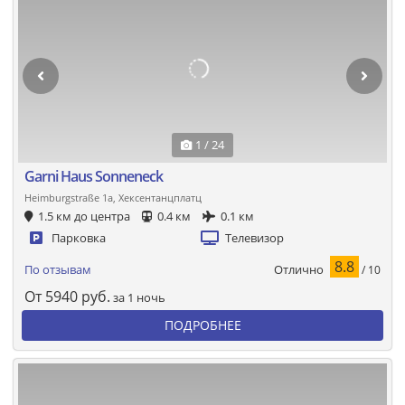
1 / 24
Garni Haus Sonneneck
Heimburgstraße 1a, Хексентанцплатц
1.5 км до центра
0.4 км
0.1 км
Парковка
Телевизор
8.8
Отлично
По отзывам
/ 10
От
5940
руб.
за 1 ночь
ПОДРОБНЕЕ