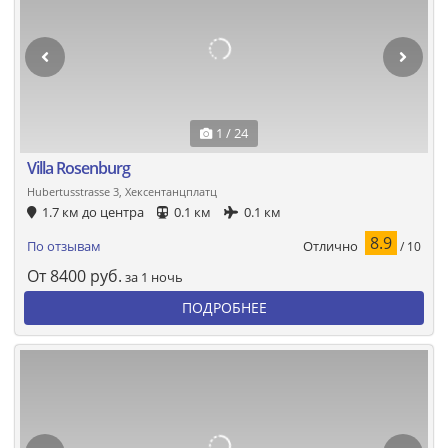
1 / 24
Villa Rosenburg
Hubertusstrasse 3, Хексентанцплатц
1.7 км до центра
0.1 км
0.1 км
8.9
Отлично
По отзывам
/ 10
От
8400
руб.
за 1 ночь
ПОДРОБНЕЕ