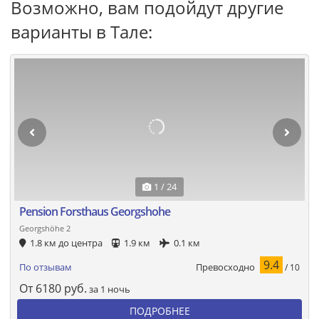
Возможно, вам подойдут другие
варианты в Тале:
1 / 24
Pension Forsthaus Georgshohe
Georgshöhe 2
1.8 км до центра
1.9 км
0.1 км
9.4
Превосходно
По отзывам
/ 10
От
6180
руб.
за 1 ночь
ПОДРОБНЕЕ