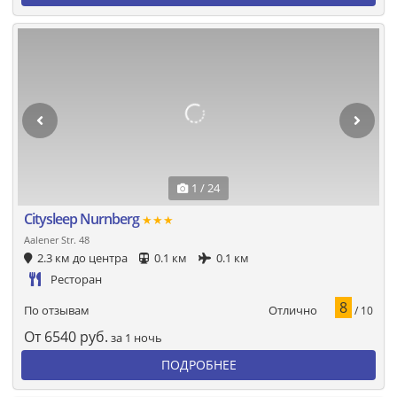
1 / 24
Citysleep Nurnberg
★★★
Aalener Str. 48
2.3 км до центра
0.1 км
0.1 км
Ресторан
8
Отлично
По отзывам
/ 10
От
6540
руб.
за 1 ночь
ПОДРОБНЕЕ