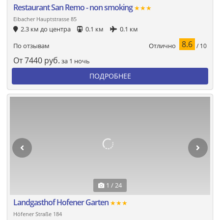
Restaurant San Remo - non smoking
★★★
Eibacher Hauptstrasse 85
2.3 км до центра
0.1 км
0.1 км
8.6
Отлично
По отзывам
/ 10
От
7440
руб.
за 1 ночь
ПОДРОБНЕЕ
1 / 24
Landgasthof Hofener Garten
★★★
Höfener Straße 184