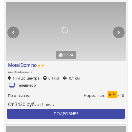
1 / 24
Motel Domino
★★
Am Birnbaum 36
1 км до центра
0.1 км
0.1 км
Телевизор
6.9
Нормально
По отзывам
/ 10
От
3420
руб.
за 1 ночь
ПОДРОБНЕЕ