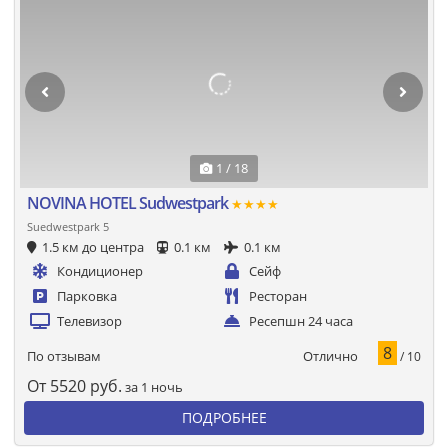
1 / 18
NOVINA HOTEL Sudwestpark
★★★★
Suedwestpark 5
1.5 км до центра
0.1 км
0.1 км
Кондиционер
Сейф
Парковка
Ресторан
Телевизор
Ресепшн 24 часа
8
Отлично
По отзывам
/ 10
От
5520
руб.
за 1 ночь
ПОДРОБНЕЕ