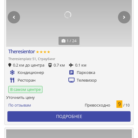
1 / 24
Theresientor
★★★★
Theresienplatz 51, Страубинг
0.2 км до центра
0.7 км
0.1 км
Кондиционер
Парковка
Ресторан
Телевизор
В самом центре
Уточнить цену
9
Превосходно
По отзывам
/ 10
ПОДРОБНЕЕ