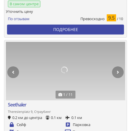
В самом центре
Уточнить цену
9.5
Превосходно
По отзывам
/ 10
ПОДРОБНЕЕ
1 / 11
Seethaler
Theresienplatz 9, Страубинг
0.2 км до центра
0.1 км
0.1 км
Сейф
Парковка