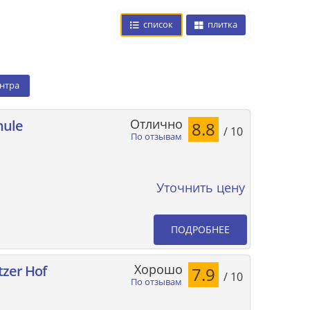
список
плитка
ентра
Отлично
hule
8.8
/ 10
По отзывам
Уточнить цену
ПОДРОБНЕЕ
Хорошо
tzer Hof
7.9
/ 10
По отзывам