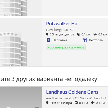
Pritzwalker Hof
Havelberger Str. 59
0.5 км до центра
0.1 км
0.1 км
Парковка
Ресторан
Хорошее расположение
ите 3 других варианта неподалеку:
Landhaus Goldene Gans
Am Marchenwald 3, OT Gross Woltersdorf
8 км до центра
0.1 км
0.1 км