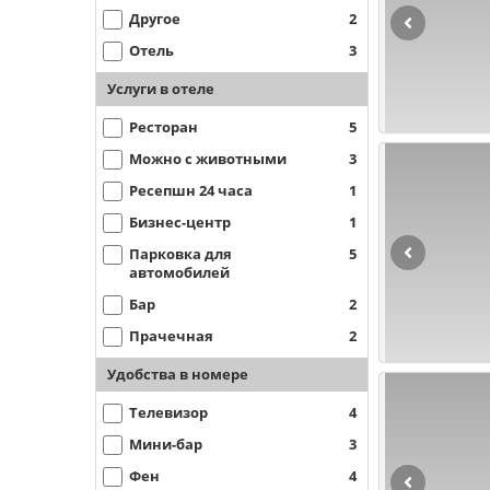
Другое
2
Отель
3
Услуги в отеле
Ресторан
5
Можно с животными
3
Ресепшн 24 часа
1
Бизнес-центр
1
Парковка для
5
автомобилей
Бар
2
Прачечная
2
Удобства в номере
Телевизор
4
Мини-бар
3
Фен
4