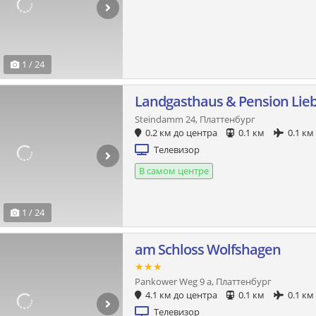
1 / 24
Landgasthaus & Pension Lie
Steindamm 24, Платтенбург
0.2 км до центра
0.1 км
0.1 км
Телевизор
В самом центре
1 / 24
am Schloss Wolfshagen
★★★
Pankower Weg 9 a, Платтенбург
4.1 км до центра
0.1 км
0.1 км
Телевизор