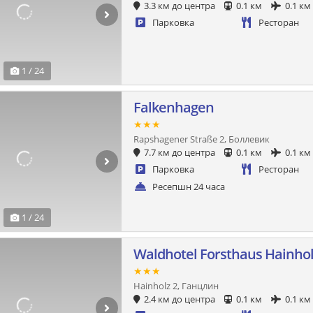
3.3 км до центра
0.1 км
0.1 км
Парковка
Ресторан
1 / 24
Falkenhagen
★★★
Rapshagener Straße 2, Боллевик
7.7 км до центра
0.1 км
0.1 км
Парковка
Ресторан
Ресепшн 24 часа
1 / 24
Waldhotel Forsthaus Hainho
★★★
Hainholz 2, Ганцлин
2.4 км до центра
0.1 км
0.1 км