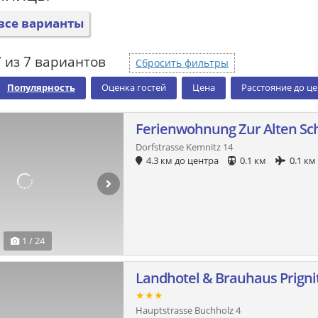
все варианты
 из 7 вариантов
Сбросить фильтры
Популярность
Оценка гостей
Цена
Расстояние до ц
Ferienwohnung Zur Alten Sc
Dorfstrasse Kemnitz 14
4.3 км до центра
0.1 км
0.1 км
1 / 24
Landhotel & Brauhaus Prigni
★★★
Hauptstrasse Buchholz 4