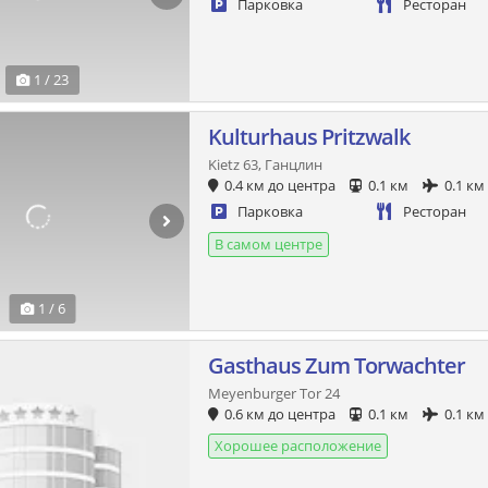
Парковка
Ресторан
1 / 23
Kulturhaus Pritzwalk
Kietz 63, Ганцлин
0.4 км до центра
0.1 км
0.1 км
Парковка
Ресторан
В самом центре
1 / 6
Gasthaus Zum Torwachter
Meyenburger Tor 24
0.6 км до центра
0.1 км
0.1 км
Хорошее расположение