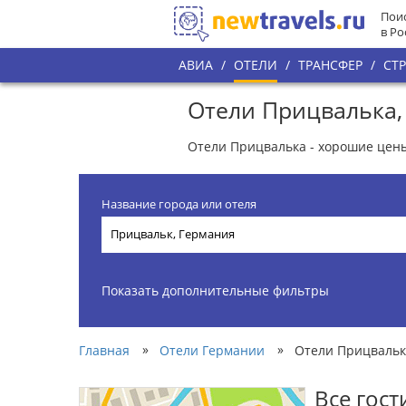
Поис
в Ро
АВИА
/
ОТЕЛИ
/
ТРАНСФЕР
/
СТ
Отели Прицвалька,
Отели Прицвалька - хорошие цены
Название города или отеля
Показать дополнительные фильтры
»
»
Главная
Отели Германии
Отели Прицвальк
Все гос