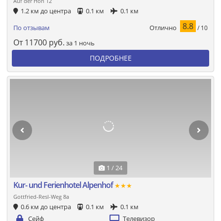
Auf der Höh 12
1.2 км до центра
0.1 км
0.1 км
8.8
Отлично
По отзывам
/ 10
От
11700
руб.
за 1 ночь
ПОДРОБНЕЕ
1 / 24
Kur- und Ferienhotel Alpenhof
★★★
Gottfried-Resl-Weg 8a
0.6 км до центра
0.1 км
0.1 км
Сейф
Телевизор