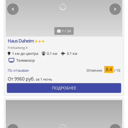
1 / 24
Haus Daheim
★★★
Freibadweg 6
1 км до центра
0.1 км
0.1 км
Телевизор
8.4
Отлично
По отзывам
/ 10
От
9960
руб.
за 1 ночь
ПОДРОБНЕЕ