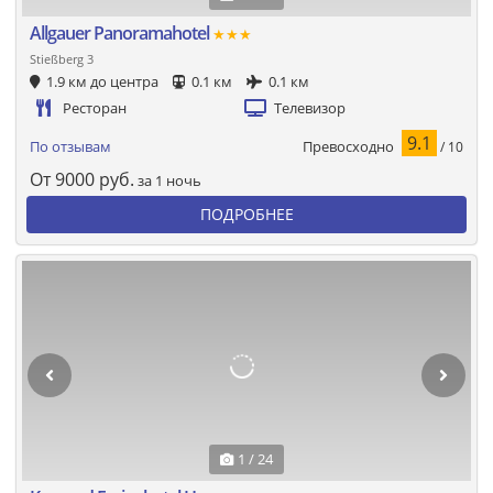
Allgauer Panoramahotel
★★★
Stießberg 3
1.9 км до центра
0.1 км
0.1 км
Ресторан
Телевизор
9.1
Превосходно
По отзывам
/ 10
От
9000
руб.
за 1 ночь
ПОДРОБНЕЕ
1 / 24