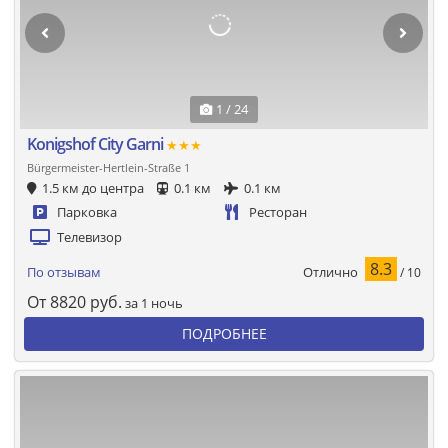
1 / 24
Konigshof City Garni
★★★
Bürgermeister-Hertlein-Straße 1
1.5 км до центра
0.1 км
0.1 км
Парковка
Ресторан
Телевизор
8.3
Отлично
По отзывам
/ 10
От
8820
руб.
за 1 ночь
ПОДРОБНЕЕ