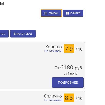
цы
список
плитка
нтра
Ближе к Ж/Д
Хорошо
7.9
/ 10
По отзывам
6180
От
руб.
за 1 ночь
ПОДРОБНЕЕ
Отлично
8.3
/ 10
По отзывам