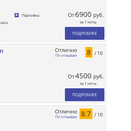
6900
От
руб.
Парковка
за 1 ночь
часа
ПОДРОБНЕЕ
Отлично
en
8
/ 10
По отзывам
4500
От
руб.
за 1 ночь
ПОДРОБНЕЕ
Отлично
8.7
/ 10
По отзывам