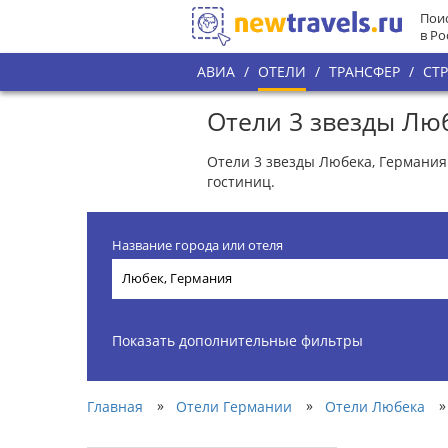
Поис
в Ро
АВИА
/
ОТЕЛИ
/
ТРАНСФЕР
/
СТ
Отели 3 звезды Лю
Отели 3 звезды Любека, Германия
гостиниц.
Название города или отеля
Показать дополнительные фильтры
»
»
»
Главная
Отели Германии
Отели Любека