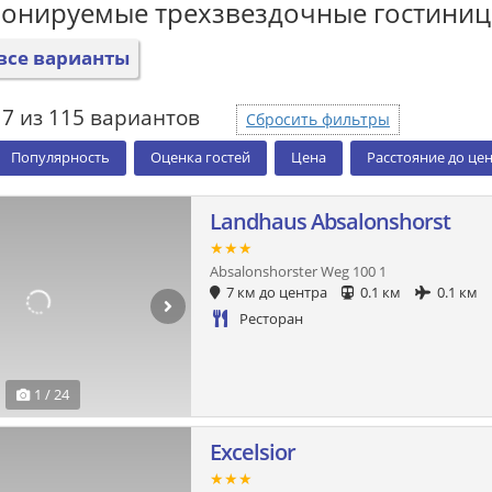
ронируемые трехзвездочные гостини
все варианты
17 из 115 вариантов
Сбросить фильтры
Популярность
Оценка гостей
Цена
Расстояние до це
Landhaus Absalonshorst
★★★
Absalonshorster Weg 100 1
7 км до центра
0.1 км
0.1 км
Ресторан
1 / 24
Excelsior
★★★