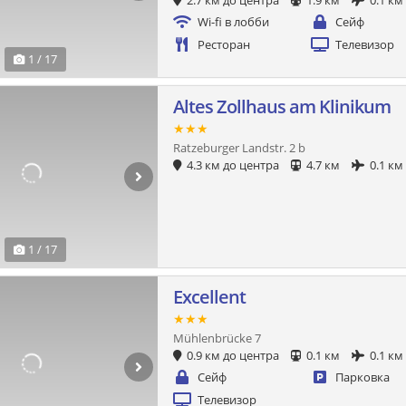
2.7 км до центра
1.9 км
0.1 км
Wi-fi в лобби
Сейф
Ресторан
Телевизор
1 / 17
Altes Zollhaus am Klinikum
★★★
Ratzeburger Landstr. 2 b
4.3 км до центра
4.7 км
0.1 км
1 / 17
Excellent
★★★
Mühlenbrücke 7
0.9 км до центра
0.1 км
0.1 км
Сейф
Парковка
Телевизор