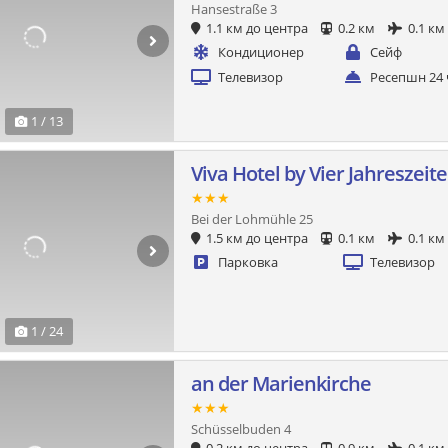
Hansestraße 3
1.1 км до центра
0.2 км
0.1 км
Кондиционер
Сейф
Телевизор
Ресепшн 24 
1 / 13
Viva Hotel by Vier Jahreszeit
★★★
Bei der Lohmühle 25
1.5 км до центра
0.1 км
0.1 км
Парковка
Телевизор
1 / 24
an der Marienkirche
★★★
Schüsselbuden 4