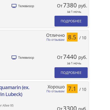
7380
От
руб.
Телевизор
за 1 ночь
ПОДРОБНЕЕ
Отлично
8.5
/ 10
По отзывам
7440
От
руб.
Телевизор
за 1 ночь
ПОДРОБНЕЕ
Хорошо
quamarin (ех.
7.1
/ 10
По отзывам
in Lubeck)
r Allee 95
3300
От
руб.