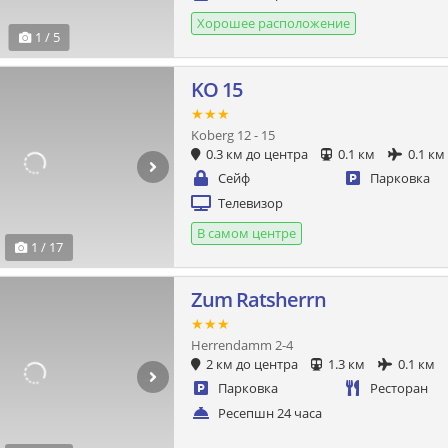
Хорошее расположение
1 / 5
KO 15
★★★
Koberg 12 - 15
0.3 км до центра
0.1 км
0.1 км
Сейф
Парковка
Телевизор
В самом центре
1 / 17
Zum Ratsherrn
★★★
Herrendamm 2-4
2 км до центра
1.3 км
0.1 км
Парковка
Ресторан
Ресепшн 24 часа