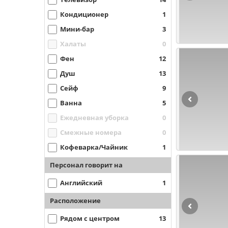
Кондиционер
1
Мини-бар
3
Халаты
0
Фен
12
Душ
13
Сейф
9
Ванна
5
Ежедневная уборка
0
Смежные номера
0
Кофеварка/Чайник
1
Персонал говорит на
Английский
1
Расположение
Рядом с центром
13