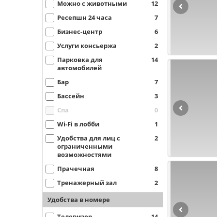
Можно с животными
12
Ресепшн 24 часа
7
Бизнес-центр
6
Услуги консьержа
2
Парковка для
14
автомобилей
Бар
7
Бассейн
3
Спа
0
Wi-Fi в лобби
1
Удобства для лиц с
2
ограниченными
возможностями
Прачечная
8
Тренажерный зал
2
Удобства в номере
Телевизор
14