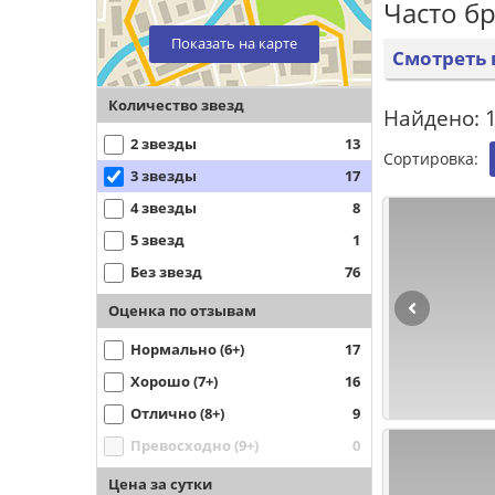
Часто б
Показать на карте
Смотреть 
Количество звезд
Найдено: 
2 звезды
13
Сортировка:
3 звезды
17
4 звезды
8
5 звезд
1
Без звезд
76
Оценка по отзывам
Нормально (6+)
17
Хорошо (7+)
16
Отлично (8+)
9
Превосходно (9+)
0
Цена за сутки