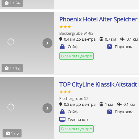
1 / 24
Phoenix Hotel Alter Speicher
★★★
Beckergrube 91-93
0.4 км до центра
0.7 км
0.1 км
Сейф
Парковка
В самом центре
1 / 12
TOP CityLine Klassik Altstadt
★★★
Fischergrube 52
0.3 км до центра
1 км
0.1 км
Сейф
Парковка
Телевизор
В самом центре
1 / 5