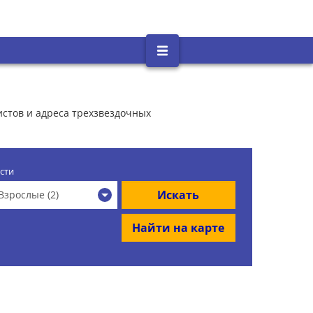
истов и адреса трехзвездочных
сти
Искать
Взрослые (2)
Найти на карте