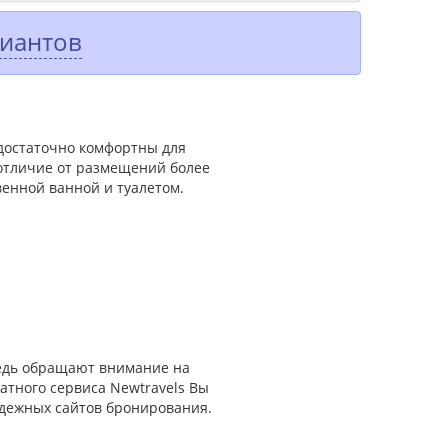
риантов
 достаточно комфортны для
 отличие от размещений более
венной ванной и туалетом.
редь обращают внимание на
атного сервиса Newtravels Вы
адежных сайтов бронирования.