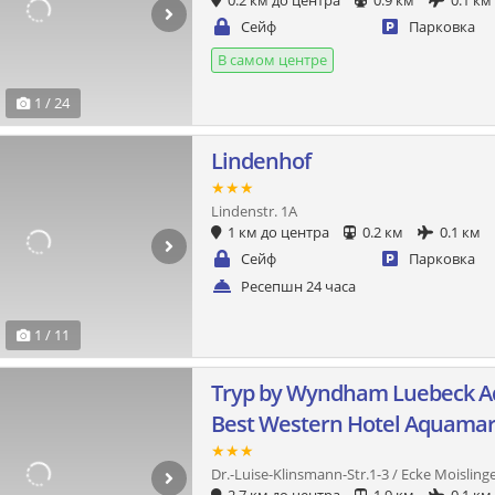
0.2 км до центра
0.9 км
0.1 км
Сейф
Парковка
В самом центре
1 / 24
Lindenhof
★★★
Lindenstr. 1A
1 км до центра
0.2 км
0.1 км
Сейф
Парковка
Ресепшн 24 часа
1 / 11
Tryp by Wyndham Luebeck A
Best Western Hotel Aquamar
★★★
Dr.-Luise-Klinsmann-Str.1-3 / Ecke Moislinge