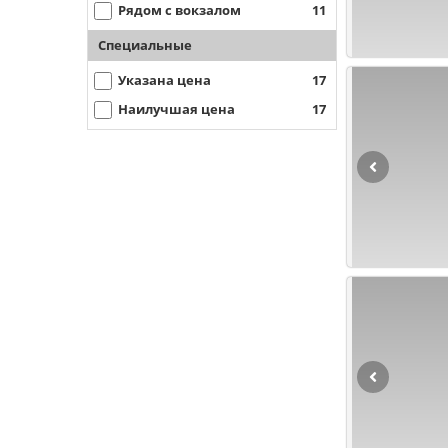
Рядом с вокзалом
11
Специальные
Указана цена
17
Наилучшая цена
17