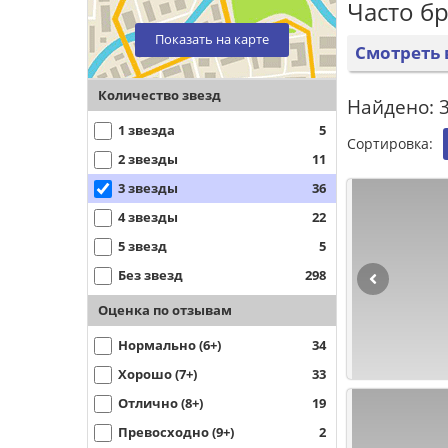
Часто б
Показать на карте
Смотреть 
Количество звезд
Найдено: 
1 звезда
5
Сортировка:
2 звезды
11
3 звезды
36
4 звезды
22
5 звезд
5
Без звезд
298
Оценка по отзывам
Нормально (6+)
34
Хорошо (7+)
33
Отлично (8+)
19
Превосходно (9+)
2