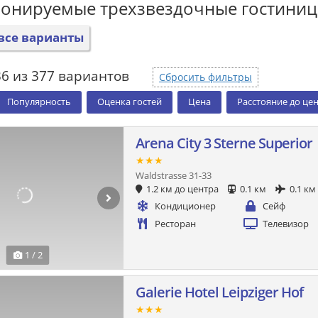
ронируемые трехзвездочные гостини
все варианты
36 из 377 вариантов
Сбросить фильтры
Популярность
Оценка гостей
Цена
Расстояние до це
Arena City 3 Sterne Superior
★★★
Waldstrasse 31-33
1.2 км до центра
0.1 км
0.1 км
Кондиционер
Сейф
Ресторан
Телевизор
1 / 2
Galerie Hotel Leipziger Hof
★★★