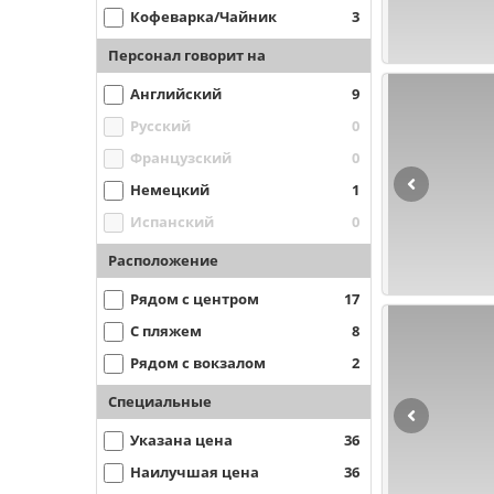
Кофеварка/Чайник
3
Персонал говорит на
Английский
9
Русский
0
Французский
0
Немецкий
1
Испанский
0
Расположение
Рядом с центром
17
С пляжем
8
Рядом с вокзалом
2
Специальные
Указана цена
36
Наилучшая цена
36