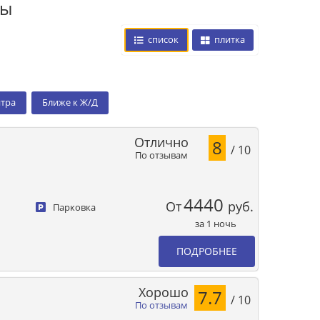
цы
список
плитка
нтра
Ближе к Ж/Д
Отлично
8
/ 10
По отзывам
4440
От
руб.
Парковка
за 1 ночь
ПОДРОБНЕЕ
Хорошо
7.7
/ 10
По отзывам