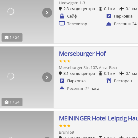
Hedwigstr. 1-3
2.3 км до центра
0.1 км
0.1 км
Сейф
Парковка
Телевизор
Ресепшн 24 
1 / 24
Merseburger Hof
★★★
Merseburger Str. 107, Альт-Вест
3.1 км до центра
0.1 км
0.1 км
Парковка
Ресторан
Ресепшн 24 часа
1 / 24
MEININGER Hotel Leipzig Ha
★★★
Brühl 69