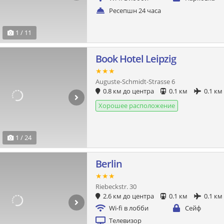
Ресепшн 24 часа
1 / 11
Book Hotel Leipzig
★★★
Auguste-Schmidt-Strasse 6
0.8 км до центра
0.1 км
0.1 км
Хорошее расположение
1 / 24
Berlin
★★★
Riebeckstr. 30
2.6 км до центра
0.1 км
0.1 км
Wi-fi в лобби
Сейф
Телевизор