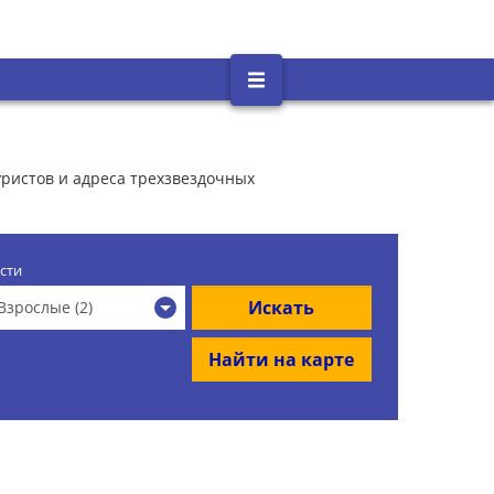
уристов и адреса трехзвездочных
сти
Искать
Взрослые (2)
Найти на карте