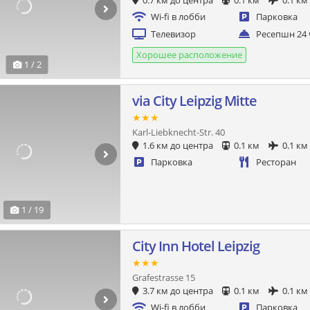
0.7 км до центра
0.1 км
0.1 км
Wi-fi в лобби
Парковка
Телевизор
Ресепшн 24 
Хорошее расположение
1 / 2
via City Leipzig Mitte
★★★
Karl-Liebknecht-Str. 40
1.6 км до центра
0.1 км
0.1 км
Парковка
Ресторан
1 / 19
City Inn Hotel Leipzig
★★★
Grafestrasse 15
3.7 км до центра
0.1 км
0.1 км
Wi-fi в лобби
Парковка