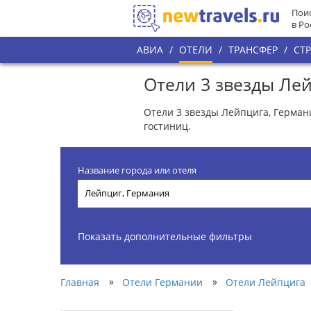
Поис
в Ро
АВИА
/
ОТЕЛИ
/
ТРАНСФЕР
/
СТ
Отели 3 звезды Ле
Отели 3 звезды Лейпцига, Герман
гостиниц.
Название города или отеля
Показать дополнительные фильтры
»
»
Главная
Отели Германии
Отели Лейпцига