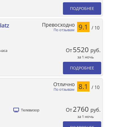
ПОДРОБНЕЕ
Превосходно
latz
9.1
/ 10
По отзывам
5520
От
руб.
часа
за 1 ночь
ПОДРОБНЕЕ
Отлично
8.1
/ 10
По отзывам
2760
От
руб.
Телевизор
за 1 ночь