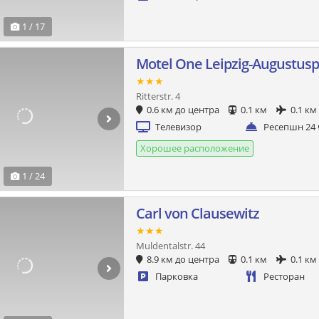
1 / 17
Motel One Leipzig-Augustusp
★★★
Ritterstr. 4
0.6 км до центра
0.1 км
0.1 км
Телевизор
Ресепшн 24 
Хорошее расположение
1 / 24
Carl von Clausewitz
★★★
Muldentalstr. 44
8.9 км до центра
0.1 км
0.1 км
Парковка
Ресторан