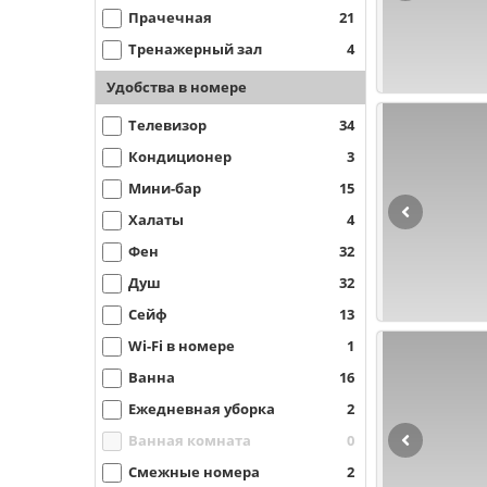
Прачечная
21
Тренажерный зал
4
Удобства в номере
Телевизор
34
Кондиционер
3
Мини-бар
15
Халаты
4
Фен
32
Душ
32
Сейф
13
Wi-Fi в номере
1
Ванна
16
Ежедневная уборка
2
Ванная комната
0
Смежные номера
2