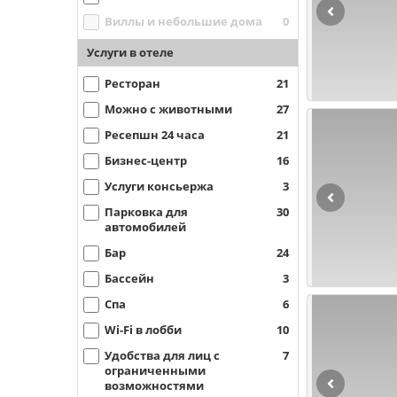
Виллы и небольшие дома
0
Услуги в отеле
Ресторан
21
Можно с животными
27
Ресепшн 24 часа
21
Бизнес-центр
16
Услуги консьержа
3
Парковка для
30
автомобилей
Бар
24
Бассейн
3
Спа
6
Wi-Fi в лобби
10
Удобства для лиц с
7
ограниченными
возможностями