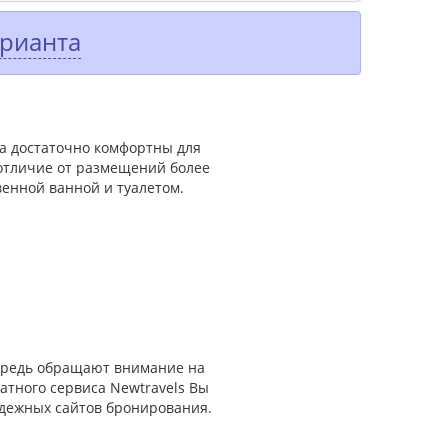
арианта
са достаточно комфортны для
 отличие от размещений более
венной ванной и туалетом.
чередь обращают внимание на
атного сервиса Newtravels Вы
адежных сайтов бронирования.