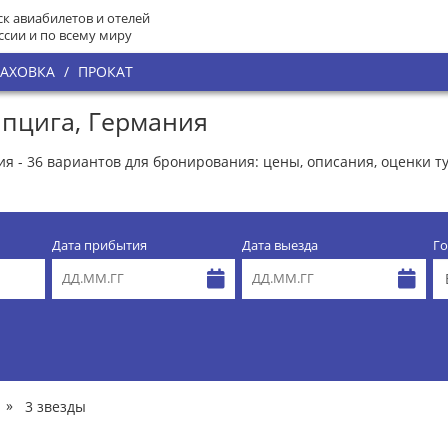
к авиабилетов и отелей
ссии и по всему миру
РАХОВКА
/
ПРОКАТ
йпцига, Германия
ия - 36 вариантов для бронирования: цены, описания, оценки т
Дата прибытия
Дата выезда
Го
»
3 звезды