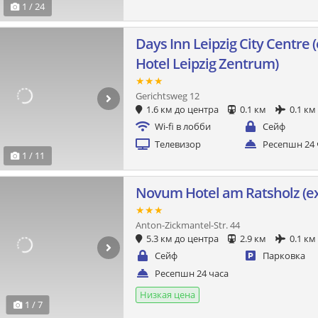
1 / 24
Days Inn Leipzig City Centre 
Hotel Leipzig Zentrum)
★★★
Gerichtsweg 12
1.6 км до центра
0.1 км
0.1 км
Wi-fi в лобби
Сейф
Телевизор
Ресепшн 24 
1 / 11
Novum Hotel am Ratsholz (ех
★★★
Anton-Zickmantel-Str. 44
5.3 км до центра
2.9 км
0.1 км
Сейф
Парковка
Ресепшн 24 часа
Низкая цена
1 / 7